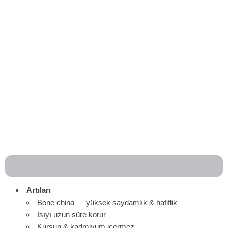
Artıları
Bone china — yüksek saydamlık & hafiflik
Isıyı uzun süre korur
Kurşun & kadmiyum içermez