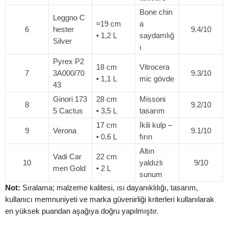
Bone chin
Leggno C
≈19 cm
a
6
hester
9.4/10
• 1,2 L
saydamlığ
Silver
ı
Pyrex P2
18 cm
Vitrocera
7
3A000/70
9.3/10
• 1,1 L
mic gövde
43
Ginori 173
28 cm
Missoni
8
9.2/10
5 Cactus
• 3,5 L
tasarım
17 cm
İkili kulp –
9
Verona
9.1/10
• 0,6 L
fırın
Altın
Vadi Car
22 cm
10
yaldızlı
9/10
men Gold
• 2 L
sunum
Not:
Sıralama; malzeme kalitesi, ısı dayanıklılığı, tasarım,
kullanıcı memnuniyeti ve marka güvenirliği kriterleri kullanılarak
en yüksek puandan aşağıya doğru yapılmıştır.