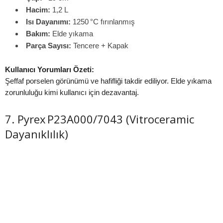
Hacim:
1,2 L
Isı Dayanımı:
1250 °C fırınlanmış
Bakım:
Elde yıkama
Parça Sayısı:
Tencere + Kapak
Kullanıcı Yorumları Özeti:
Şeffaf porselen görünümü ve hafifliği takdir ediliyor. Elde yıkama
zorunluluğu kimi kullanıcı için dezavantaj.
7. Pyrex P23A000/7043 (Vitroceramic
Dayanıklılık)