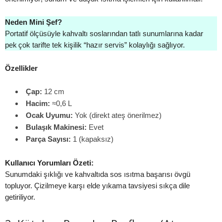
Neden Mini Şef?
Portatif ölçüsüyle kahvaltı soslarından tatlı sunumlarına kadar
pek çok tarifte tek kişilik “hazır servis” kolaylığı sağlıyor.
Özellikler
Çap:
12 cm
Hacim:
≈0,6 L
Ocak Uyumu:
Yok (direkt ateş önerilmez)
Bulaşık Makinesi:
Evet
Parça Sayısı:
1 (kapaksız)
Kullanıcı Yorumları Özeti:
Sunumdaki şıklığı ve kahvaltıda sos ısıtma başarısı övgü
topluyor. Çizilmeye karşı elde yıkama tavsiyesi sıkça dile
getiriliyor.