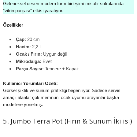
Geleneksel desen‑modern form birleşimi misafir sofralarında
“vitrin parçası” etkisi yaratıyor.
Özellikler
Çap:
20 cm
Hacim:
2,2 L
Ocak / Fırın:
Uygun değil
Mikrodalga:
Evet
Parça Sayısı:
Tencere + Kapak
Kullanıcı Yorumları Özeti:
Görsel şıklık ve sunum pratikliği beğeniliyor. Sadece servis
amaçlı alanlar çok memnun; ocak uyumu arayanlar başka
modellere yönelmiş.
5. Jumbo Terra Pot (Fırın & Sunum İkilisi)