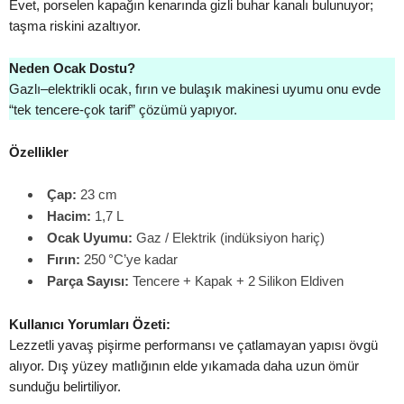
Evet, porselen kapağın kenarında gizli buhar kanalı bulunuyor;
taşma riskini azaltıyor.
Neden Ocak Dostu?
Gazlı–elektrikli ocak, fırın ve bulaşık makinesi uyumu onu evde
“tek tencere‑çok tarif” çözümü yapıyor.
Özellikler
Çap:
23 cm
Hacim:
1,7 L
Ocak Uyumu:
Gaz / Elektrik (indüksiyon hariç)
Fırın:
250 °C’ye kadar
Parça Sayısı:
Tencere + Kapak + 2 Silikon Eldiven
Kullanıcı Yorumları Özeti:
Lezzetli yavaş pişirme performansı ve çatlamayan yapısı övgü
alıyor. Dış yüzey matlığının elde yıkamada daha uzun ömür
sunduğu belirtiliyor.