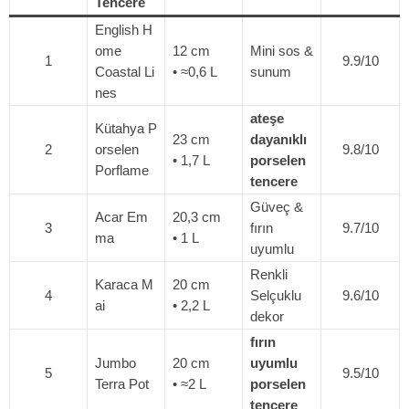
Tencere
English H
ome
12 cm
Mini sos &
1
9.9/10
Coastal Li
• ≈0,6 L
sunum
nes
ateşe
Kütahya P
23 cm
dayanıklı
2
orselen
9.8/10
• 1,7 L
porselen
Porflame
tencere
Güveç &
Acar Em
20,3 cm
3
fırın
9.7/10
ma
• 1 L
uyumlu
Renkli
Karaca M
20 cm
4
Selçuklu
9.6/10
ai
• 2,2 L
dekor
fırın
Jumbo
20 cm
uyumlu
5
9.5/10
Terra Pot
• ≈2 L
porselen
tencere