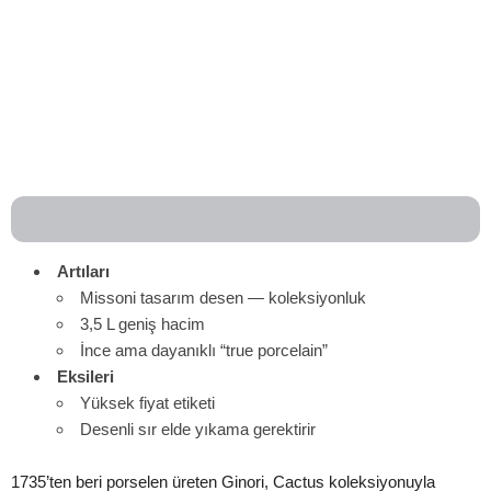
Artıları
Missoni tasarım desen — koleksiyonluk
3,5 L geniş hacim
İnce ama dayanıklı “true porcelain”
Eksileri
Yüksek fiyat etiketi
Desenli sır elde yıkama gerektirir
1735’ten beri porselen üreten Ginori, Cactus koleksiyonuyla