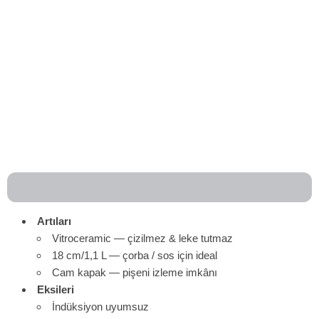
Artıları
Vitroceramic — çizilmez & leke tutmaz
18 cm/1,1 L — çorba / sos için ideal
Cam kapak — pişeni izleme imkânı
Eksileri
İndüksiyon uyumsuz