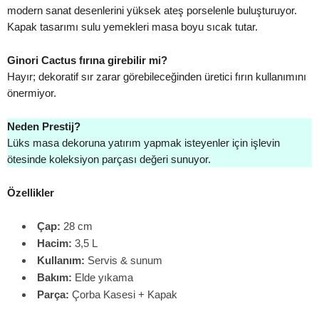
modern sanat desenlerini yüksek ateş porselenle buluşturuyor.
Kapak tasarımı sulu yemekleri masa boyu sıcak tutar.
Ginori Cactus fırına girebilir mi?
Hayır; dekoratif sır zarar görebileceğinden üretici fırın kullanımını
önermiyor.
Neden Prestij?
Lüks masa dekoruna yatırım yapmak isteyenler için işlevin
ötesinde koleksiyon parçası değeri sunuyor.
Özellikler
Çap:
28 cm
Hacim:
3,5 L
Kullanım:
Servis & sunum
Bakım:
Elde yıkama
Parça:
Çorba Kasesi + Kapak