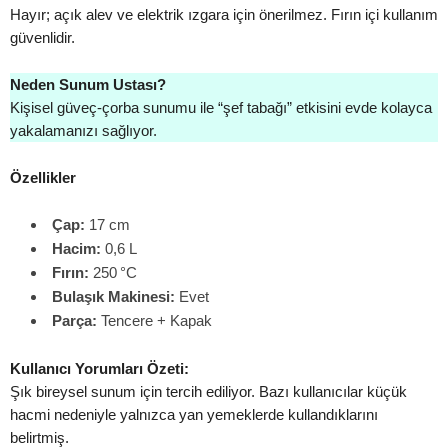
Hayır; açık alev ve elektrik ızgara için önerilmez. Fırın içi kullanım
güvenlidir.
Neden Sunum Ustası?
Kişisel güveç‑çorba sunumu ile “şef tabağı” etkisini evde kolayca
yakalamanızı sağlıyor.
Özellikler
Çap:
17 cm
Hacim:
0,6 L
Fırın:
250 °C
Bulaşık Makinesi:
Evet
Parça:
Tencere + Kapak
Kullanıcı Yorumları Özeti:
Şık bireysel sunum için tercih ediliyor. Bazı kullanıcılar küçük
hacmi nedeniyle yalnızca yan yemeklerde kullandıklarını
belirtmiş.