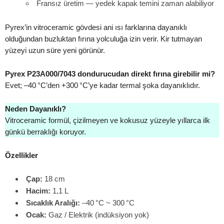
Fransız üretim — yedek kapak temini zaman alabiliyor
Pyrex’in vitroceramic gövdesi ani ısı farklarına dayanıklı
olduğundan buzluktan fırına yolculuğa izin verir. Kir tutmayan
yüzeyi uzun süre yeni görünür.
Pyrex P23A000/7043 dondurucudan direkt fırına girebilir mi?
Evet; –40 °C’den +300 °C’ye kadar termal şoka dayanıklıdır.
Neden Dayanıklı?
Vitroceramic formül, çizilmeyen ve kokusuz yüzeyle yıllarca ilk
günkü berraklığı koruyor.
Özellikler
Çap:
18 cm
Hacim:
1,1 L
Sıcaklık Aralığı:
–40 °C ~ 300 °C
Ocak:
Gaz / Elektrik (indüksiyon yok)