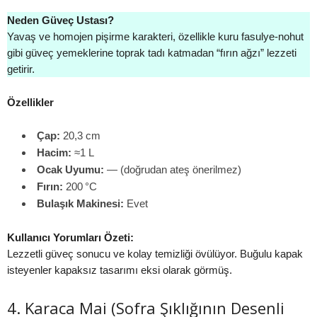
Neden Güveç Ustası?
Yavaş ve homojen pişirme karakteri, özellikle kuru fasulye‑nohut
gibi güveç yemeklerine toprak tadı katmadan “fırın ağzı” lezzeti
getirir.
Özellikler
Çap:
20,3 cm
Hacim:
≈1 L
Ocak Uyumu:
— (doğrudan ateş önerilmez)
Fırın:
200 °C
Bulaşık Makinesi:
Evet
Kullanıcı Yorumları Özeti:
Lezzetli güveç sonucu ve kolay temizliği övülüyor. Buğulu kapak
isteyenler kapaksız tasarımı eksi olarak görmüş.
4. Karaca Mai (Sofra Şıklığının Desenli