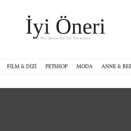
İyi Öneri
Her Şeyin En İyi Tavsiyesi
FILM & DIZI
PETSHOP
MODA
ANNE & BE