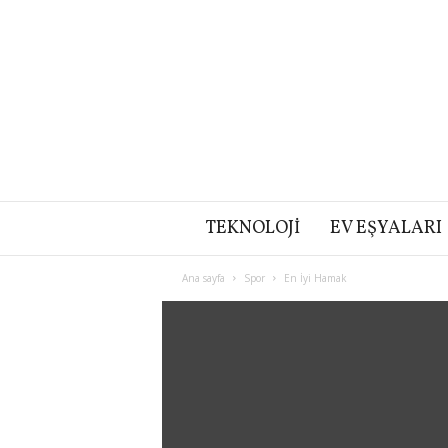
TEKNOLOJI
EV EŞYALARI
Ana sayfa
Spor
En İyi Hamak