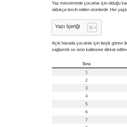
Yaz mevsiminde çocuklar için olduğu kada
oldukça tercih edilen ürünlerdir. Her yaş
Yazı İçeriği
Açık havada çocuklar için beşik görevi il
sağlamlık ve ürün kalitesine dikkat edilme
Sıra
1
2
3
4
5
6
7