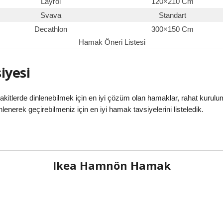
Layrol
120×210 Cm
Svava
Standart
Decathlon
300×150 Cm
Hamak Öneri Listesi
iyesi
akitlerde dinlenebilmek için en iyi çözüm olan hamaklar, rahat kurulu
dinlenerek geçirebilmeniz için en iyi hamak tavsiyelerini listeledik.
Ikea Hamnön Hamak