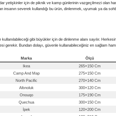
r yetişkinler için de piknik ve kamp günlerinin vazgeçilmezi olan ha
tan insanın severek kullandığı bu ürün, dinlenmek, uyumak ya da sohbe
e kullanılabileceği gibi büyükler için de dinlenme alanı sayılır. Herke
si gerekir. Bundan dolayı, güvenle kullanabileceğiniz en sağlam hamak ö
Marka
Ölçü
Ikea
265×150 Cm
Camp And Map
275×150 Cm
North Pacific
270×140 Cm
Altınoluk
300×120 Cm
Onouqo
175×190 Cm
Quechua
300×150 Cm
İpek
120×200 Cm