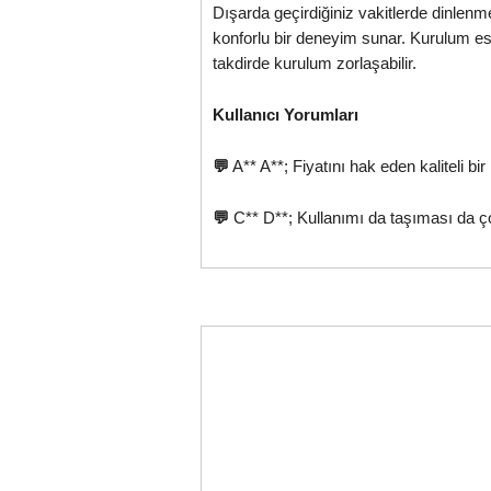
Dışarda geçirdiğiniz vakitlerde dinle
konforlu bir deneyim sunar. Kurulum esn
takdirde kurulum zorlaşabilir.
Kullanıcı Yorumları
💬
A** A**; Fiyatını hak eden kaliteli b
💬
C** D**; Kullanımı da taşıması da ç