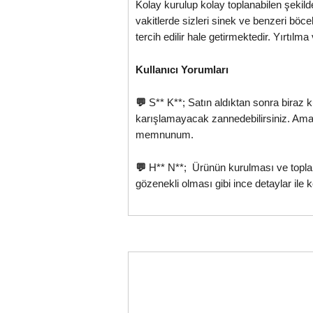
Kolay kurulup kolay toplanabilen şekil
vakitlerde sizleri sinek ve benzeri böc
tercih edilir hale getirmektedir. Yırtılm
Kullanıcı Yorumları
💬
S** K**; Satın aldıktan sonra biraz k
karışlamayacak zannedebilirsiniz. Ama
memnunum.
💬
H** N**; Ürünün kurulması ve toplanmas
gözenekli olması gibi ince detaylar ile 