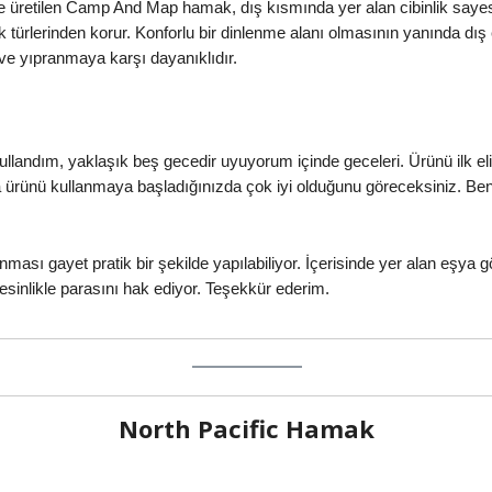
de üretilen Camp And Map hamak, dış kısmında yer alan cibinlik saye
ek türlerinden korur. Konforlu bir dinlenme alanı olmasının yanında d
a ve yıpranmaya karşı dayanıklıdır.
ullandım, yaklaşık beş gecedir uyuyorum içinde geceleri. Ürünü ilk elin
 ürünü kullanmaya başladığınızda çok iyi olduğunu göreceksiniz. Ben
ı gayet pratik bir şekilde yapılabiliyor. İçerisinde yer alan eşya gözle
kesinlikle parasını hak ediyor. Teşekkür ederim.
North Pacific Hamak