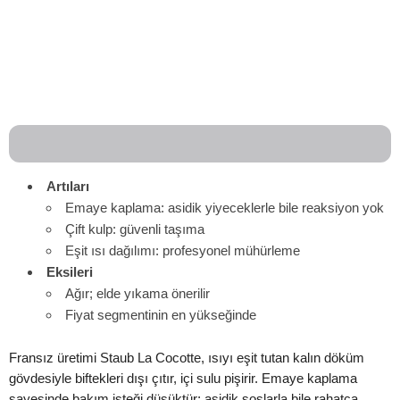
Artıları
Emaye kaplama: asidik yiyeceklerle bile reaksiyon yok
Çift kulp: güvenli taşıma
Eşit ısı dağılımı: profesyonel mühürleme
Eksileri
Ağır; elde yıkama önerilir
Fiyat segmentinin en yükseğinde
Fransız üretimi Staub La Cocotte, ısıyı eşit tutan kalın döküm
gövdesiyle biftekleri dışı çıtır, içi sulu pişirir. Emaye kaplama
sayesinde bakım isteği düşüktür; asidik soslarla bile rahatça