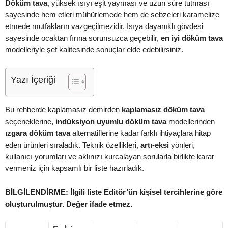
Döküm tava
, yüksek ısıyı eşit yayması ve uzun süre tutması
sayesinde hem etleri mühürlemede hem de sebzeleri karamelize
etmede mutfakların vazgeçilmezidir. Isıya dayanıklı gövdesi
sayesinde ocaktan fırına sorunsuzca geçebilir,
en iyi döküm tava
modelleriyle şef kalitesinde sonuçlar elde edebilirsiniz.
Yazı İçeriği
Bu rehberde kaplamasız demirden
kaplamasız döküm tava
seçeneklerine,
indüksiyon uyumlu döküm tava
modellerinden
ızgara döküm tava
alternatiflerine kadar farklı ihtiyaçlara hitap
eden ürünleri sıraladık. Teknik özellikleri,
artı-eksi
yönleri,
kullanıcı yorumları ve aklınızı kurcalayan sorularla birlikte karar
vermeniz için kapsamlı bir liste hazırladık.
BİLGİLENDİRME: İlgili liste Editör’ün kişisel tercihlerine göre
oluşturulmuştur. Değer ifade etmez.