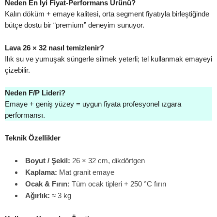
Neden En İyi Fiyat-Performans Ürünü?
Kalın döküm + emaye kalitesi, orta segment fiyatıyla birleştiğinde
bütçe dostu bir “premium” deneyim sunuyor.
Lava 26 × 32 nasıl temizlenir?
Ilık su ve yumuşak süngerle silmek yeterli; tel kullanmak emayeyi
çizebilir.
Neden F/P Lideri?
Emaye + geniş yüzey = uygun fiyata profesyonel ızgara
performansı.
Teknik Özellikler
Boyut / Şekil:
26 × 32 cm, dikdörtgen
Kaplama:
Mat granit emaye
Ocak & Fırın:
Tüm ocak tipleri + 250 °C fırın
Ağırlık:
≈ 3 kg