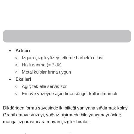
Artıları
Izgara çizgili yüzey: etlerde barbekü etkisi
Hızlı ısınma (≈ 7 dk)
Metal kulplar fırına uygun
Eksileri
Ağır; tek elle servis zor
Emaye yüzeyde aşındırıcı sünger kullanılmamalı
Dikdörtgen formu sayesinde iki bifteği yan yana sığdırmak kolay.
Granit emaye yüzeyi, yağsız pişirmede bile yapışmayı önler;
mangal ızgarasını aratmayan çizgiler bırakır.