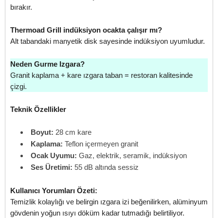
bırakır.
Thermoad Grill indüksiyon ocakta çalışır mı?
Alt tabandaki manyetik disk sayesinde indüksiyon uyumludur.
Neden Gurme Izgara?
Granit kaplama + kare ızgara taban = restoran kalitesinde
çizgi.
Teknik Özellikler
Boyut:
28 cm kare
Kaplama:
Teflon içermeyen granit
Ocak Uyumu:
Gaz, elektrik, seramik, indüksiyon
Ses Üretimi:
55 dB altında sessiz
Kullanıcı Yorumları Özeti:
Temizlik kolaylığı ve belirgin ızgara izi beğenilirken, alüminyum
gövdenin yoğun ısıyı döküm kadar tutmadığı belirtiliyor.