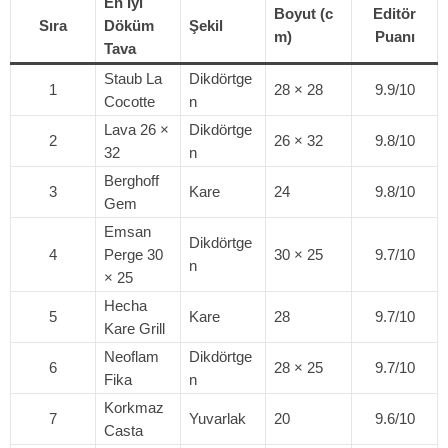
En İyi
Boyut (c
Editör
Sıra
Döküm
Şekil
m)
Puanı
Tava
Staub La
Dikdörtge
1
28 × 28
9.9/10
Cocotte
n
Lava 26 ×
Dikdörtge
2
26 × 32
9.8/10
32
n
Berghoff
3
Kare
24
9.8/10
Gem
Emsan
Dikdörtge
4
Perge 30
30 × 25
9.7/10
n
× 25
Hecha
5
Kare
28
9.7/10
Kare Grill
Neoflam
Dikdörtge
6
28 × 25
9.7/10
Fika
n
Korkmaz
7
Yuvarlak
20
9.6/10
Casta