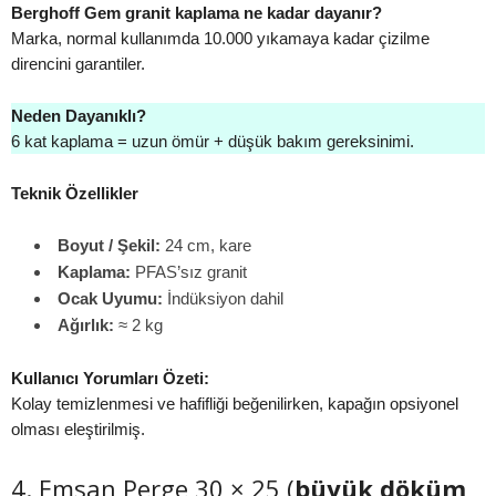
Berghoff Gem granit kaplama ne kadar dayanır?
Marka, normal kullanımda 10.000 yıkamaya kadar çizilme
direncini garantiler.
Neden Dayanıklı?
6 kat kaplama = uzun ömür + düşük bakım gereksinimi.
Teknik Özellikler
Boyut / Şekil:
24 cm, kare
Kaplama:
PFAS’sız granit
Ocak Uyumu:
İndüksiyon dahil
Ağırlık:
≈ 2 kg
Kullanıcı Yorumları Özeti:
Kolay temizlenmesi ve hafifliği beğenilirken, kapağın opsiyonel
olması eleştirilmiş.
4. Emsan Perge 30 × 25 (
büyük döküm