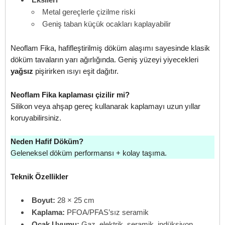
Metal gereçlerle çizilme riski
Geniş taban küçük ocakları kaplayabilir
Neoflam Fika, hafifleştirilmiş döküm alaşımı sayesinde klasik
döküm tavaların yarı ağırlığında. Geniş yüzeyi yiyecekleri
yağsız
pişirirken ısıyı eşit dağıtır.
Neoflam Fika kaplaması çizilir mi?
Silikon veya ahşap gereç kullanarak kaplamayı uzun yıllar
koruyabilirsiniz.
Neden Hafif Döküm?
Geleneksel döküm performansı + kolay taşıma.
Teknik Özellikler
Boyut:
28 × 25 cm
Kaplama:
PFOA/PFAS’sız seramik
Ocak Uyumu:
Gaz, elektrik, seramik, indüksiyon