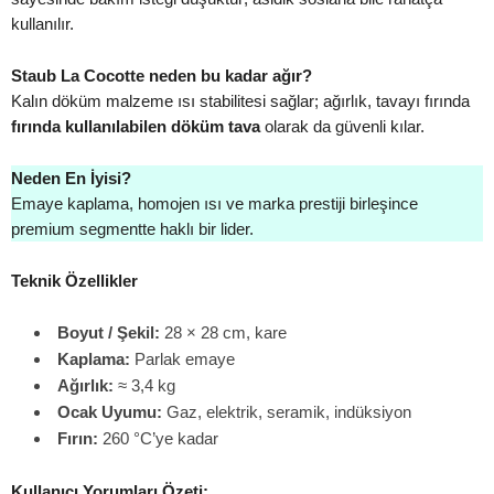
kullanılır.
Staub La Cocotte neden bu kadar ağır?
Kalın döküm malzeme ısı stabilitesi sağlar; ağırlık, tavayı fırında
fırında kullanılabilen döküm tava
olarak da güvenli kılar.
Neden En İyisi?
Emaye kaplama, homojen ısı ve marka prestiji birleşince
premium segmentte haklı bir lider.
Teknik Özellikler
Boyut / Şekil:
28 × 28 cm, kare
Kaplama:
Parlak emaye
Ağırlık:
≈ 3,4 kg
Ocak Uyumu:
Gaz, elektrik, seramik, indüksiyon
Fırın:
260 °C’ye kadar
Kullanıcı Yorumları Özeti: