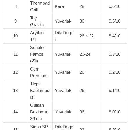
Thermoad
8
Kare
28
9.6/10
Grill
Taç
9
Yuvarlak
36
9.5/10
Gravita
Aryıldız
Dikdörtge
10
26 × 32
9.4/10
T/T
n
Schafer
11
Famos
Yuvarlak
20-24
9.3/10
(2’li)
Cem
12
Yuvarlak
26
9.2/10
Premium
Tleps
13
Kaplamas
Yuvarlak
26
9.1/10
ız
Gülsan
14
Bazlama
Yuvarlak
36
9.0/10
36 cm
Sinbo SP-
Dikdörtge
15
32
8.9/10