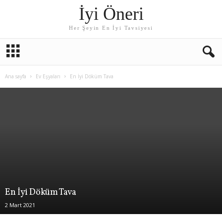
İyi Öneri
Her Şeyin En İyi Tavsiyesi
Ana sayfa
Ev Eşyaları
En İyi Döküm Tava
En İyi Döküm Tava
2 Mart 2021