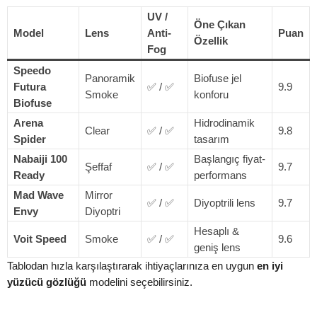
UV /
Öne Çıkan
Model
Lens
Anti-
Puan
Özellik
Fog
Speedo
Panoramik
Biofuse jel
Futura
✅ / ✅
9.9
Smoke
konforu
Biofuse
Arena
Hidrodinamik
Clear
✅ / ✅
9.8
Spider
tasarım
Nabaiji 100
Başlangıç fiyat-
Şeffaf
✅ / ✅
9.7
Ready
performans
Mad Wave
Mirror
✅ / ✅
Diyoptrili lens
9.7
Envy
Diyoptri
Hesaplı &
Voit Speed
Smoke
✅ / ✅
9.6
geniş lens
Tablodan hızla karşılaştırarak ihtiyaçlarınıza en uygun
en iyi
yüzücü gözlüğü
modelini seçebilirsiniz.