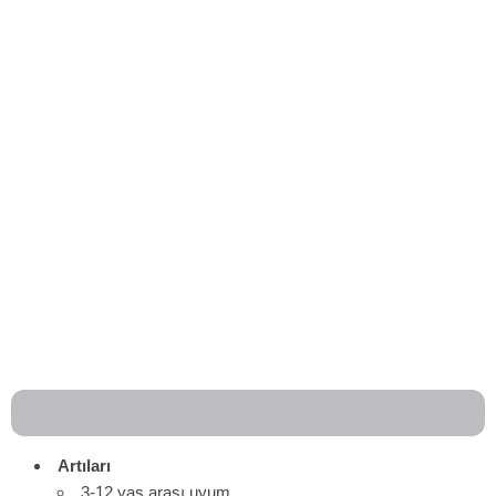
Artıları
3-12 yaş arası uyum