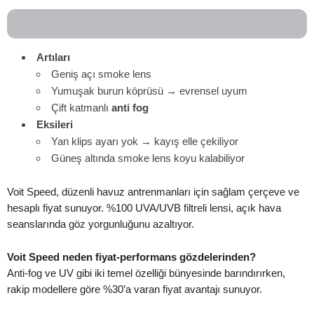
Artıları
Geniş açı smoke lens
Yumuşak burun köprüsü → evrensel uyum
Çift katmanlı
anti fog
Eksileri
Yan klips ayarı yok → kayış elle çekiliyor
Güneş altında smoke lens koyu kalabiliyor
Voit Speed, düzenli havuz antrenmanları için sağlam çerçeve ve
hesaplı fiyat sunuyor. %100 UVA/UVB filtreli lensi, açık hava
seanslarında göz yorgunluğunu azaltıyor.
Voit Speed neden fiyat-performans gözdelerinden?
Anti-fog ve UV gibi iki temel özelliği bünyesinde barındırırken,
rakip modellere göre %30’a varan fiyat avantajı sunuyor.