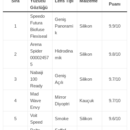
Sıra
Yüzücü
Lens Tipi
Malzeme
Puanı
Gözlüğü
Speedo
Geniş
Futura
1
Panorami
Silikon
9.9/10
Biofuse
k
Flexiseal
Arena
Spider
Hidrodina
2
Silikon
9.8/10
00002457
mik
5
Nabaiji
Geniş
3
100
Silikon
9.7/10
Açılı
Ready
Mad
Mirror
4
Wave
Kauçuk
9.7/10
Diyoptri
Envy
Voit
5
Smoke
Silikon
9.6/10
Speed