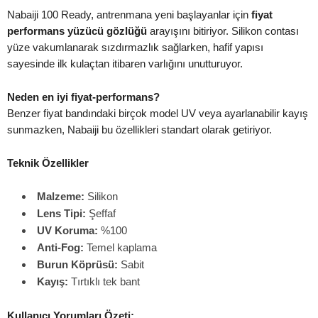
Nabaiji 100 Ready, antrenmana yeni başlayanlar için
fiyat
performans yüzücü gözlüğü
arayışını bitiriyor. Silikon contası
yüze vakumlanarak sızdırmazlık sağlarken, hafif yapısı
sayesinde ilk kulaçtan itibaren varlığını unutturuyor.
Neden en iyi fiyat-performans?
Benzer fiyat bandındaki birçok model UV veya ayarlanabilir kayış
sunmazken, Nabaiji bu özellikleri standart olarak getiriyor.
Teknik Özellikler
Malzeme:
Silikon
Lens Tipi:
Şeffaf
UV Koruma:
%100
Anti-Fog:
Temel kaplama
Burun Köprüsü:
Sabit
Kayış:
Tırtıklı tek bant
Kullanıcı Yorumları Özeti: