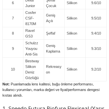
Delta
Şeffaf
6
Silikon
9.6/10
Junior
Çocuk
Cosfer
Geniş
7
CSF-
Silikon
9.5/10
Açılı
8170M
Ravel
8
Şeffaf
Silikon
9.4/10
GS3
Schulzz
Geniş
9
Youyou
Silikon
9.3/10
Kaplama
Anti-Sis
Bestway
Silikon
Rekreasy
10
Silikon
9.2/10
Deniz
on
Gözlüğü
Not:
Puanlamada lens kalitesi, buğu önleme performansı,
kullanıcı yorumları, marka değeri ve fiyat/performans dengesi
kıstas alındı.
1. Speedo Futura Biofuse Flexiseal (Yarış