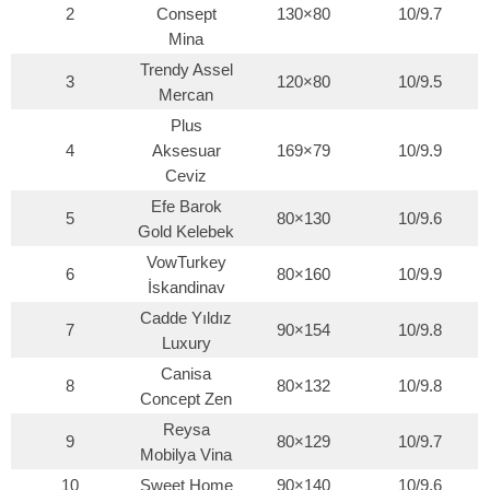
2
Consept
130×80
10/9.7
Mina
Trendy Assel
3
120×80
10/9.5
Mercan
Plus
4
Aksesuar
169×79
10/9.9
Ceviz
Efe Barok
5
80×130
10/9.6
Gold Kelebek
VowTurkey
6
80×160
10/9.9
İskandinav
Cadde Yıldız
7
90×154
10/9.8
Luxury
Canisa
8
80×132
10/9.8
Concept Zen
Reysa
9
80×129
10/9.7
Mobilya Vina
10
Sweet Home
90×140
10/9.6