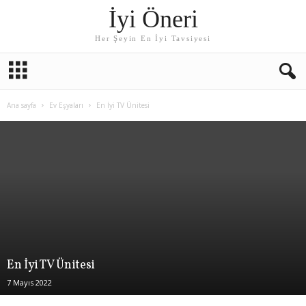
İyi Öneri
Her Şeyin En İyi Tavsiyesi
Ana sayfa
Ev Eşyaları
En İyi TV Ünitesi
En İyi TV Ünitesi
7 Mayıs 2022