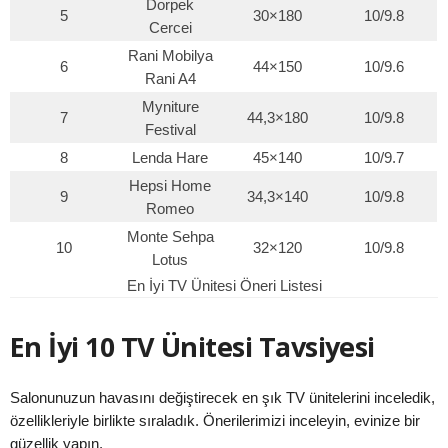
Dorpek
5
30×180
10/9.8
Cercei
Rani Mobilya
6
44×150
10/9.6
Rani A4
Myniture
7
44,3×180
10/9.8
Festival
8
Lenda Hare
45×140
10/9.7
Hepsi Home
9
34,3×140
10/9.8
Romeo
Monte Sehpa
10
32×120
10/9.8
Lotus
En İyi TV Ünitesi Öneri Listesi
En İyi 10 TV Ünitesi Tavsiyesi
Salonunuzun havasını değiştirecek en şık TV ünitelerini inceledik,
özellikleriyle birlikte sıraladık. Önerilerimizi inceleyin, evinize bir
güzellik yapın.