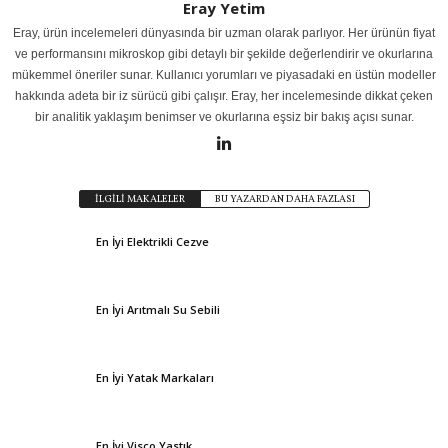
Eray Yetim
Eray, ürün incelemeleri dünyasında bir uzman olarak parlıyor. Her ürünün fiyat
ve performansını mikroskop gibi detaylı bir şekilde değerlendirir ve okurlarına
mükemmel öneriler sunar. Kullanıcı yorumları ve piyasadaki en üstün modeller
hakkında adeta bir iz sürücü gibi çalışır. Eray, her incelemesinde dikkat çeken
bir analitik yaklaşım benimser ve okurlarına eşsiz bir bakış açısı sunar.
İLGİLİ MAKALELER
BU YAZARDAN DAHA FAZLASI
En İyi Elektrikli Cezve
En İyi Arıtmalı Su Sebili
En İyi Yatak Markaları
En İyi Visco Yastık