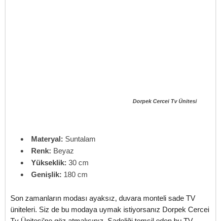
Dorpek Cercei Tv Ünitesi
Materyal:
Suntalam
Renk:
Beyaz
Yükseklik:
30 cm
Genişlik:
180 cm
Son zamanların modası ayaksız, duvara monteli sade TV
üniteleri. Siz de bu modaya uymak istiyorsanız Dorpek Cercei
Tv Ünitesi’ne göz atmalısınız. Sadeliği temsil eden bu TV