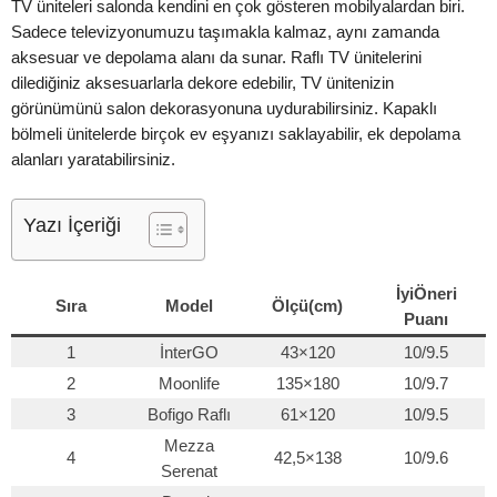
TV üniteleri salonda kendini en çok gösteren mobilyalardan biri.
Sadece televizyonumuzu taşımakla kalmaz, aynı zamanda
aksesuar ve depolama alanı da sunar. Raflı TV ünitelerini
dilediğiniz aksesuarlarla dekore edebilir, TV ünitenizin
görünümünü salon dekorasyonuna uydurabilirsiniz. Kapaklı
bölmeli ünitelerde birçok ev eşyanızı saklayabilir, ek depolama
alanları yaratabilirsiniz.
Yazı İçeriği
İyiÖneri
Sıra
Model
Ölçü(cm)
Puanı
1
İnterGO
43×120
10/9.5
2
Moonlife
135×180
10/9.7
3
Bofigo Raflı
61×120
10/9.5
Mezza
4
42,5×138
10/9.6
Serenat