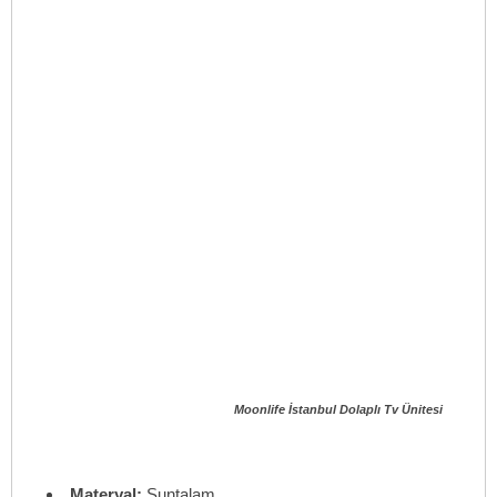
Moonlife İstanbul Dolaplı Tv Ünitesi
Materyal:
Suntalam