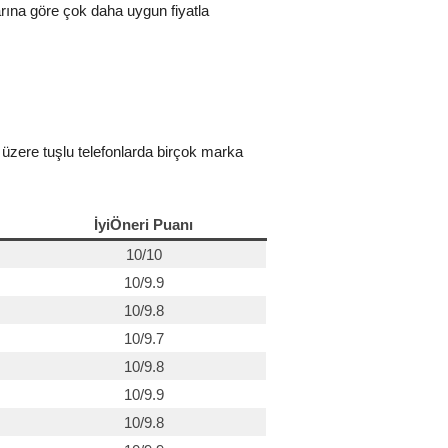
arına göre çok daha uygun fiyatla
iz üzere tuşlu telefonlarda birçok marka
İyiÖneri Puanı
10/10
10/9.9
10/9.8
10/9.7
10/9.8
10/9.9
10/9.8