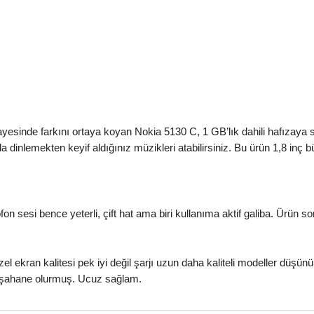
ayesinde farkını ortaya koyan Nokia 5130 C, 1 GB’lık dahili hafızaya sa
da dinlemekten keyif aldığınız müzikleri atabilirsiniz. Bu ürün 1,8 inç 
 sesi bence yeterli, çift hat ama biri kullanıma aktif galiba. Ürün soru
el ekran kalitesi pek iyi değil şarjı uzun daha kaliteli modeller düşünüle
k şahane olurmuş. Ucuz sağlam.