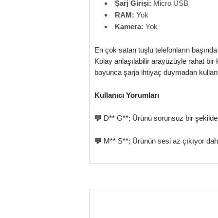
Şarj Girişi:
Micro USB
RAM:
Yok
Kamera:
Yok
En çok satan tuşlu telefonların başınd
Kolay anlaşılabilir arayüzüyle rahat b
boyunca şarja ihtiyaç duymadan kullanıl
Kullanıcı Yorumları
💬
D** G**; Ürünü sorunsuz bir şekild
💬
M** S**; Ürünün sesi az çıkıyor daha