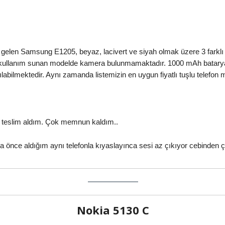
a gelen Samsung E1205, beyaz, lacivert ve siyah olmak üzere 3 farklı
ir kullanım sunan modelde kamera bulunmamaktadır. 1000 mAh bataryay
abilmektedir. Aynı zamanda listemizin en uygun fiyatlı tuşlu telefon m
e teslim aldım. Çok memnun kaldım..
 önce aldığım aynı telefonla kıyaslayınca sesi az çıkıyor cebinden ç
Nokia 5130 C