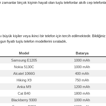
manlar birçok kişinin hayali olan tuşlu telefonlar akıllı cep telefonl
ı büyük kişiler veya ikinci bir telefon için tercih edilmektedir. Bildiğin
n fiyatlı tuşlu telefon modellerini sıraladık.
Model
Batarya
Samsung E1205
1000 mAh
Nokia 5130C
1000 mAh
Alcatel 1066G
400 mAh
Hiking X9
750 mAh
Anka M9
1200 mAh
Cat B40
1800 mAh
Blackberry 9300
1000 mAh