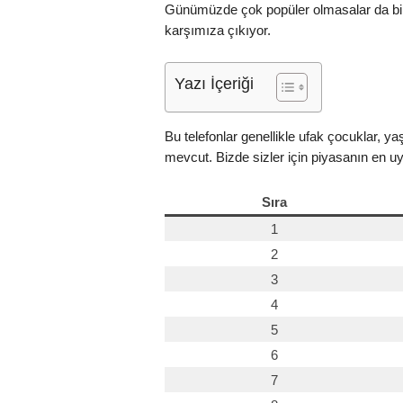
Günümüzde çok popüler olmasalar da bir za
karşımıza çıkıyor.
Yazı İçeriği
Bu telefonlar genellikle ufak çocuklar, yaş
mevcut. Bizde sizler için piyasanın en uygu
Sıra
1
2
3
4
5
6
7