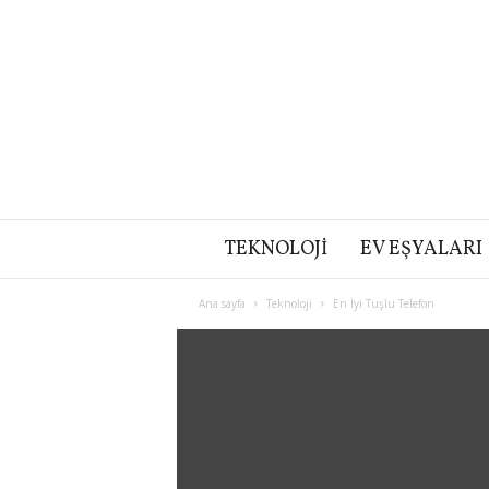
TEKNOLOJI
EV EŞYALARI
Ana sayfa
Teknoloji
En İyi Tuşlu Telefon