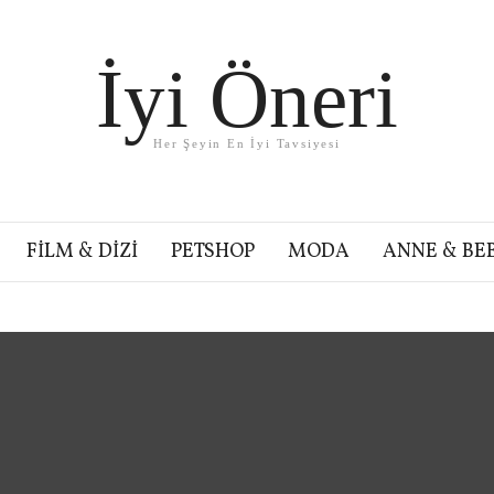
İyi Öneri
Her Şeyin En İyi Tavsiyesi
FILM & DIZI
PETSHOP
MODA
ANNE & BE