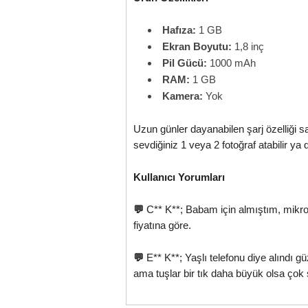
Hafıza:
1 GB
Ekran Boyutu:
1,8 inç
Pil Gücü:
1000 mAh
RAM:
1 GB
Kamera:
Yok
Uzun günler dayanabilen şarj özelliği s
sevdiğiniz 1 veya 2 fotoğraf atabilir ya 
Kullanıcı Yorumları
💬
C** K**; Babam için almıştım, mikrofon
fiyatına göre.
💬
E** K**; Yaşlı telefonu diye alındı güz
ama tuşlar bir tık daha büyük olsa ço