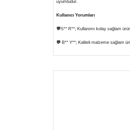
uyumludur.
Kullanıcı Yorumları
💬
S** R**; Kullanımı kolay sağlam ürü
💬
B** Y**; Kaliteli malzeme sağlam ür