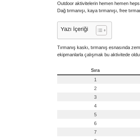
Outdoor aktivitelerin hemen hemen hepsin
Dağ tırmanışı, kaya tırmanışı, free tırman
Yazı İçeriği
Tırmanış kaskı, tırmanış esnasında zemin
ekipmanlarla çalışmak bu aktivitede olduk
Sıra
1
2
3
4
5
6
7