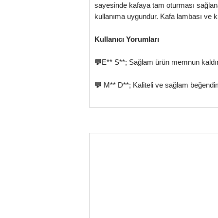
sayesinde kafaya tam oturması sağlanab
kullanıma uygundur. Kafa lambası ve kula
Kullanıcı Yorumları
💬
E** S**; Sağlam ürün memnun kald
💬
M** D**; Kaliteli ve sağlam beğendi