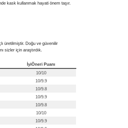
inde kask kullanmak hayati önem taşır.
üretilmiştir. Doğu ve güvenilir
sizler için araştırdık.
İyiÖneri Puanı
10/10
10/9.9
10/9.8
10/9.9
10/9.8
10/10
10/9.9