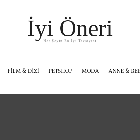
İyi Öneri
Her Şeyin En İyi Tavsiyesi
FILM & DIZI
PETSHOP
MODA
ANNE & BE