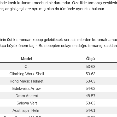
de kask kullanımı mecburi bir durumdur. Özellikle tırmanış çeşitler
ışlar gibi çeşitlere ayrılmış olsa da tümünde aynı risk bulunur.
in üst kısmından kopup gelebilecek sert cisimlerden korumak amaçlı 
ça büyük önem taşır. Bu sebepten dolayı en doğru tırmanış kasklarını 
Model
Ölçü
Ct
53-63
Climbing Work Shell
53-63
Kong Magic Helmet
53-63
Edelweiss Arrow
54-62
Dmm Ascent
48-57
Salewa Vert
53-63
Austrialpin Helm
54-61