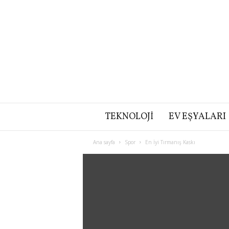
TEKNOLOJI
EV EŞYALARI
Ana sayfa
Spor
En İyi Tırmanış Kaskı