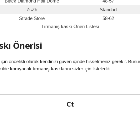
Black Diamond Half Dome
48-57
ZsZh
Standart
Strade Store
58-62
Tırmanış kaskı Öneri Listesi
skı Önerisi
çin öncelikli olarak kendinizi güven içinde hissetmeniz gerekir. Bunu
ilde koruyacak tırmanış kasklarını sizler için listeledik.
Ct