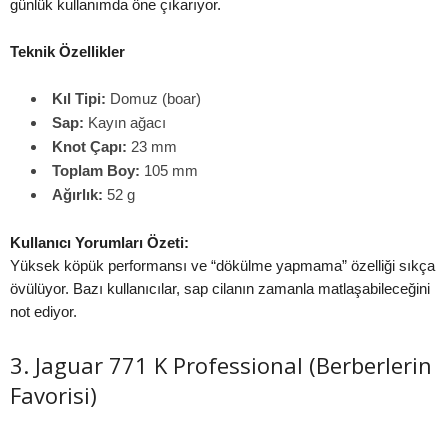
günlük kullanımda öne çıkarıyor.
Teknik Özellikler
Kıl Tipi:
Domuz (boar)
Sap:
Kayın ağacı
Knot Çapı:
23 mm
Toplam Boy:
105 mm
Ağırlık:
52 g
Kullanıcı Yorumları Özeti:
Yüksek köpük performansı ve “dökülme yapmama” özelliği sıkça
övülüyor. Bazı kullanıcılar, sap cilanın zamanla matlaşabileceğini
not ediyor.
3. Jaguar 771 K Professional (Berberlerin
Favorisi)