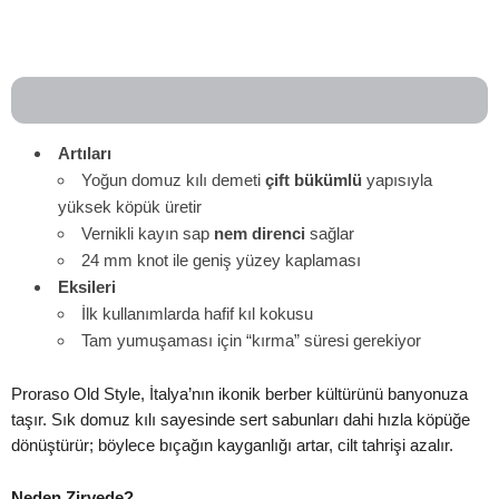
Artıları
Yoğun domuz kılı demeti
çift bükümlü
yapısıyla
yüksek köpük üretir
Vernikli kayın sap
nem direnci
sağlar
24 mm knot ile geniş yüzey kaplaması
Eksileri
İlk kullanımlarda hafif kıl kokusu
Tam yumuşaması için “kırma” süresi gerekiyor
Proraso Old Style, İtalya’nın ikonik berber kültürünü banyonuza
taşır. Sık domuz kılı sayesinde sert sabunları dahi hızla köpüğe
dönüştürür; böylece bıçağın kayganlığı artar, cilt tahrişi azalır.
Neden Zirvede?