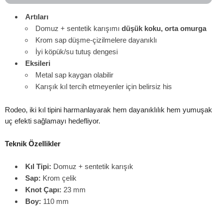
Artıları
Domuz + sentetik karışımı
düşük koku, orta omurga
Krom sap düşme-çizilmelere dayanıklı
İyi köpük/su tutuş dengesi
Eksileri
Metal sap kaygan olabilir
Karışık kıl tercih etmeyenler için belirsiz his
Rodeo, iki kıl tipini harmanlayarak hem dayanıklılık hem yumuşak
uç efekti sağlamayı hedefliyor.
Teknik Özellikler
Kıl Tipi:
Domuz + sentetik karışık
Sap:
Krom çelik
Knot Çapı:
23 mm
Boy:
110 mm