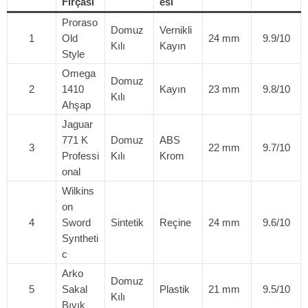
Fırçası
esi
Proraso
Domuz
Vernikli
1
Old
24 mm
9.9/10
Kılı
Kayın
Style
Omega
Domuz
2
1410
Kayın
23 mm
9.8/10
Kılı
Ahşap
Jaguar
771 K
Domuz
ABS
3
22 mm
9.7/10
Professi
Kılı
Krom
onal
Wilkins
on
4
Sword
Sintetik
Reçine
24 mm
9.6/10
Syntheti
c
Arko
Domuz
5
Sakal
Plastik
21 mm
9.5/10
Kılı
Bıyık