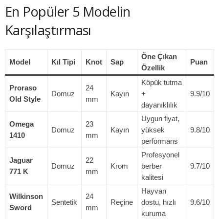
En Popüler 5 Modelin
Karşılaştırması
Öne Çıkan
Model
Kıl Tipi
Knot
Sap
Puan
Özellik
Köpük tutma
Proraso
24
Domuz
Kayın
+
9.9/10
Old Style
mm
dayanıklılık
Uygun fiyat,
Omega
23
Domuz
Kayın
yüksek
9.8/10
1410
mm
performans
Profesyonel
Jaguar
22
Domuz
Krom
berber
9.7/10
771 K
mm
kalitesi
Hayvan
Wilkinson
24
Sentetik
Reçine
dostu, hızlı
9.6/10
Sword
mm
kuruma