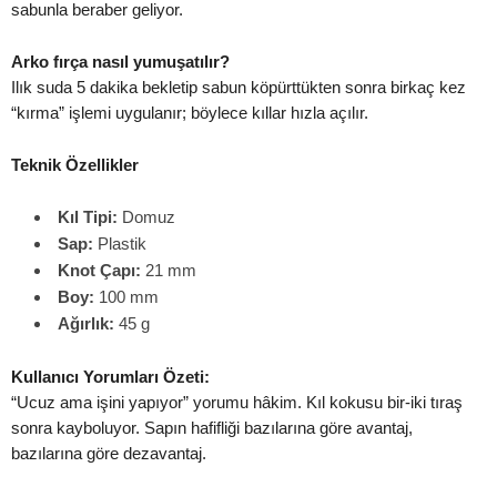
sabunla beraber geliyor.
Arko fırça nasıl yumuşatılır?
Ilık suda 5 dakika bekletip sabun köpürttükten sonra birkaç kez
“kırma” işlemi uygulanır; böylece kıllar hızla açılır.
Teknik Özellikler
Kıl Tipi:
Domuz
Sap:
Plastik
Knot Çapı:
21 mm
Boy:
100 mm
Ağırlık:
45 g
Kullanıcı Yorumları Özeti:
“Ucuz ama işini yapıyor” yorumu hâkim. Kıl kokusu bir-iki tıraş
sonra kayboluyor. Sapın hafifliği bazılarına göre avantaj,
bazılarına göre dezavantaj.