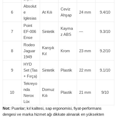
Absolut
Ceviz
6
e
At Kılı
24 mm
9.4/10
Ahşap
Iglesias
Point
Kayma
7
EF-006
Sintetik
—
9.3/10
z ABS
Ense
Rodeo
Karışık
8
Jaguar
Krom
23 mm
9.2/10
Kıl
1949
HYD
9
Set (Tas
Sintetik
Plastik
22 mm
9.1/10
+ Fırça)
Tekreyo
nda
Domuz
10
Plastik
21 mm
9/10
Nerox
Kılı
Lüx
Not:
Puanlar; kıl kalitesi, sap ergonomisi, fiyat-performans
dengesi ve marka hizmet ağı dikkate alınarak en yüksekten