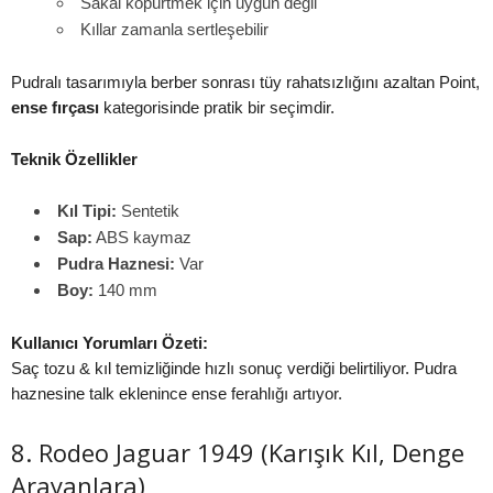
Sakal köpürtmek için uygun değil
Kıllar zamanla sertleşebilir
Pudralı tasarımıyla berber sonrası tüy rahatsızlığını azaltan Point,
ense fırçası
kategorisinde pratik bir seçimdir.
Teknik Özellikler
Kıl Tipi:
Sentetik
Sap:
ABS kaymaz
Pudra Haznesi:
Var
Boy:
140 mm
Kullanıcı Yorumları Özeti:
Saç tozu & kıl temizliğinde hızlı sonuç verdiği belirtiliyor. Pudra
haznesine talk eklenince ense ferahlığı artıyor.
8. Rodeo Jaguar 1949 (Karışık Kıl, Denge
Arayanlara)