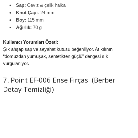
Sap:
Ceviz & çelik halka
Knot Çapı:
24 mm
Boy:
115 mm
Ağırlık:
70 g
Kullanıcı Yorumları Özeti:
Şık ahşap sap ve seyahat kutusu beğeniliyor. At kılının
“domuzdan yumuşak, sentetikten güçlü” dengesi sık
vurgulanıyor.
7. Point EF-006 Ense Fırçası (Berber
Detay Temizliği)