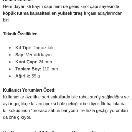
Hem dayanıklı kayın sapı hem de geniş knot çapı sayesinde
köpük tutma kapasitesi en yüksek tıraş fırçası
adaylarından
biri.
Teknik Özellikler
Kıl Tipi:
Domuz kılı
Sap:
Vernikli kayın
Knot Çapı:
24 mm
Toplam Boy:
110 mm
Ağırlık:
59 g
Kullanıcı Yorumları Özeti:
Kullanıcılar özellikle sert sakallarda bile rahat sürüş sağladığını ve
aylar geçtikçe kılların ipeksi hâle geldiğini belirtiyor. İlk haftalarda
kıl kokusunun “proraso sabun banyosu” ile hızla geçtiği yorumları
da öne çıkıyor.