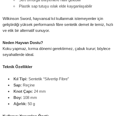
Plastik sap tutuşu ıslak elde kayganlaşabilir
Wilkinson Sword, hayvansal kıl kullanmak istemeyenler için
geliştirdiği yüksek performanslı fibre sentetik demet ile temiz, hızlı
ve etik bir alternatif sunuyor.
Neden Hayvan Dostu?
Koku yapmaz, kırma dönemi gerektirmez, çabuk kurur; böylece
seyahatlerde ideal.
Teknik Özellikler
Kıl Tipi:
Sentetik “Silvertip Fibre”
Sap:
Reçine
Knot Çapı:
24 mm
Boy:
108 mm
Ağırlık:
50 g