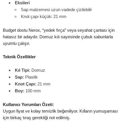
Eksileri
Sap malzemesi uzun vadede çizilebilir
Knot çapı küçük: 21 mm
Budget dostu Nerox, “yedek fırça” veya seyahat çantası için
hatasız bir adaydır. Domuz kılı sayesinde çubuk sabunlarla
uyumlu çalışır.
Teknik Özellikler
Kıl Tipi:
Domuz
Sap:
Plastik
Knot Çapı:
21 mm
Boy:
100 mm
Kullanıcı Yorumları Özeti:
Uygun fiyat ve kolay temizlik beğeniliyor. Kılların yumuşaması
için birkaç tıraş gerektiği not edilmiş.