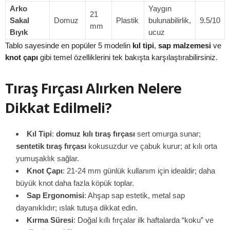
Arko
Yaygın
21
Sakal
Domuz
Plastik
bulunabilirlik,
9.5/10
mm
Bıyık
ucuz
Tablo sayesinde en popüler 5 modelin
kıl tipi
,
sap malzemesi
ve
knot çapı
gibi temel özelliklerini tek bakışta karşılaştırabilirsiniz.
Tıraş Fırçası Alırken Nelere
Dikkat Edilmeli?
Kıl Tipi
:
domuz kılı tıraş fırçası
sert omurga sunar;
sentetik tıraş fırçası
kokusuzdur ve çabuk kurur; at kılı orta
yumuşaklık sağlar.
Knot Çapı
: 21-24 mm günlük kullanım için idealdir; daha
büyük knot daha fazla köpük toplar.
Sap Ergonomisi
: Ahşap sap estetik, metal sap
dayanıklıdır; ıslak tutuşa dikkat edin.
Kırma Süresi
: Doğal kıllı fırçalar ilk haftalarda “koku” ve