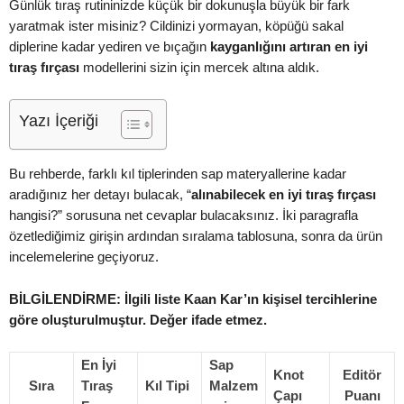
Günlük tıraş rutininizde küçük bir dokunuşla büyük bir fark
yaratmak ister misiniz? Cildinizi yormayan, köpüğü sakal
diplerine kadar yediren ve bıçağın
kayganlığını artıran en iyi
tıraş fırçası
modellerini sizin için mercek altına aldık.
Yazı İçeriği
Bu rehberde, farklı kıl tiplerinden sap materyallerine kadar
aradığınız her detayı bulacak, “
alınabilecek en iyi tıraş fırçası
hangisi?” sorusuna net cevaplar bulacaksınız. İki paragrafla
özetlediğimiz girişin ardından sıralama tablosuna, sonra da ürün
incelemelerine geçiyoruz.
BİLGİLENDİRME: İlgili liste Kaan Kar’ın kişisel tercihlerine
göre oluşturulmuştur. Değer ifade etmez.
En İyi
Sap
Knot
Editör
Sıra
Tıraş
Kıl Tipi
Malzem
Çapı
Puanı