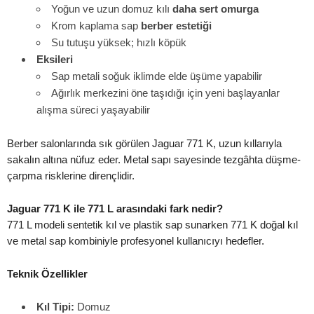
Yoğun ve uzun domuz kılı
daha sert omurga
Krom kaplama sap
berber estetiği
Su tutuşu yüksek; hızlı köpük
Eksileri
Sap metali soğuk iklimde elde üşüme yapabilir
Ağırlık merkezini öne taşıdığı için yeni başlayanlar
alışma süreci yaşayabilir
Berber salonlarında sık görülen Jaguar 771 K, uzun kıllarıyla
sakalın altına nüfuz eder. Metal sapı sayesinde tezgâhta düşme-
çarpma risklerine dirençlidir.
Jaguar 771 K ile 771 L arasındaki fark nedir?
771 L modeli sentetik kıl ve plastik sap sunarken 771 K doğal kıl
ve metal sap kombiniyle profesyonel kullanıcıyı hedefler.
Teknik Özellikler
Kıl Tipi:
Domuz