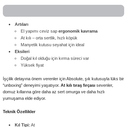
Artıları
El yapımı ceviz sap
ergonomik kavrama
At kılı – orta sertlik, hızlı köpük
Manyetik kutusu seyahat için ideal
Eksileri
Doğal kıl olduğu için kırma süreci var
Yüksek fiyat
İşçilik detayına önem verenler için Absolute, şık kutusuyla lüks bir
“unboxing” deneyimi yaşatıyor.
At kılı tıraş fırçası
sevenler,
domuz kıllarına göre daha az sert omurga ve daha hızlı
yumuşama elde ediyor.
Teknik Özellikler
Kıl Tipi:
At