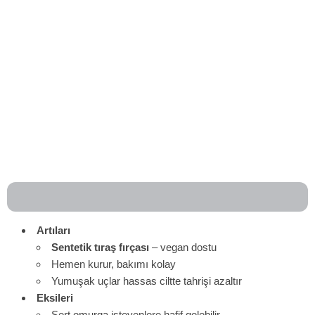
Artıları
Sentetik tıraş fırçası
– vegan dostu
Hemen kurur, bakımı kolay
Yumuşak uçlar hassas ciltte tahrişi azaltır
Eksileri
Sert omurga isteyenlere hafif gelebilir