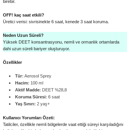
birebir.
OFF! kaç saat etkili?
Üretici verisi: sivrisinekte 6 saat, kenede 3 saat koruma.
Neden Uzun Süreli?
Yüksek DEET konsantrasyonu, nemli ve ormanlık ortamlarda
dahi uzun süreli bariyer oluşturuyor.
Özellikler
Tür:
Aerosol Sprey
Hacim:
100 ml
Aktif Madde:
DEET %28,8
Koruma Süresi:
6 saat
Yaş Sınırı:
2 yaş+
Kullanıcı Yorumları Özeti:
Tatilciler, özellikle nemli bölgelerde vaat ettiği süreyi karşıladığını