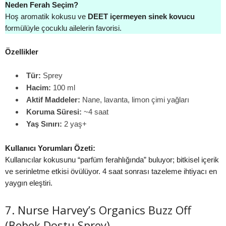
Neden Ferah Seçim?
Hoş aromatik kokusu ve
DEET içermeyen sinek kovucu
formülüyle çocuklu ailelerin favorisi.
Özellikler
Tür:
Sprey
Hacim:
100 ml
Aktif Maddeler:
Nane, lavanta, limon çimi yağları
Koruma Süresi:
~4 saat
Yaş Sınırı:
2 yaş+
Kullanıcı Yorumları Özeti:
Kullanıcılar kokusunu “parfüm ferahlığında” buluyor; bitkisel içerik
ve serinletme etkisi övülüyor. 4 saat sonrası tazeleme ihtiyacı en
yaygın eleştiri.
7. Nurse Harvey’s Organics Buzz Off
(Bebek Dostu Sprey)