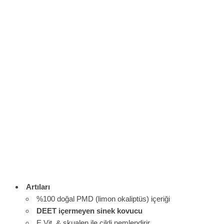
Artıları
%100 doğal PMD (limon okaliptüs) içeriği
DEET içermeyen sinek kovucu
E Vit. & skualen ile cildi nemlendirir