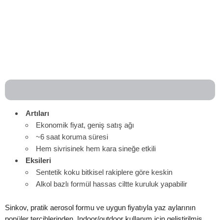
Artıları
Ekonomik fiyat, geniş satış ağı
~6 saat koruma süresi
Hem sivrisinek hem kara sineğe etkili
Eksileri
Sentetik koku bitkisel rakiplere göre keskin
Alkol bazlı formül hassas ciltte kuruluk yapabilir
Sinkov, pratik aerosol formu ve uygun fiyatıyla yaz aylarının
popüler tercihlerinden. Indoor/outdoor kullanım için geliştirilmiş