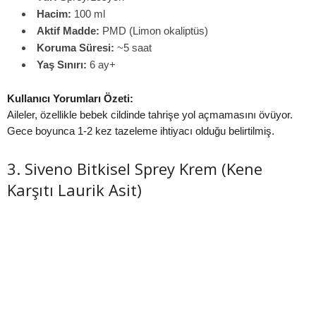
Hacim:
100 ml
Aktif Madde:
PMD (Limon okaliptüs)
Koruma Süresi:
~5 saat
Yaş Sınırı:
6 ay+
Kullanıcı Yorumları Özeti:
Aileler, özellikle bebek cildinde tahrişe yol açmamasını övüyor.
Gece boyunca 1-2 kez tazeleme ihtiyacı olduğu belirtilmiş.
3. Siveno Bitkisel Sprey Krem (Kene
Karşıtı Laurik Asit)