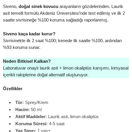
Siveno,
doğal sinek kovucu
arayanların gözdelerinden. Laurik
asit temelli formülü Akdeniz Üniversitesi’nde test edilmiş ve ilk 2
saatte sivrisineğe %100 koruma sağladığı raporlanmış.
Siveno kaça kadar korur?
Sivrisinekte ilk 2 saat %100; kenede ilk saatte %100, ardından
%93 koruma sunar.
Neden Bitkisel Kalkan?
Laboratuvar onaylı laurik asit + limon okaliptüs karışımı, kimyasal
içerikli rakiplerine doğal alternatif oluşturuyor.
Özellikler
Tür:
Sprey/Krem
Hacim:
50 ml
Aktif Maddeler:
Laurik asit, limon okaliptüs
Koruma Süresi:
4-5 saat
Yaş Sınırı:
1 yaş+