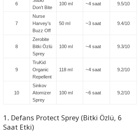
Stibio
6
100 ml
~4 saat
9.5/10
Don’t Bite
Nurse
7
Harvey’s
50 ml
~3 saat
9.4/10
Buzz Off
Zerobite
8
Bitki Özlü
100 ml
~4 saat
9.3/10
Sprey
TruKid
9
Organic
118 ml
~4 saat
9.2/10
Repellent
Sinkov
10
Atomizer
100 ml
~6 saat
9.2/10
Sprey
1. Defans Protect Sprey (Bitki Özlü, 6
Saat Etki)