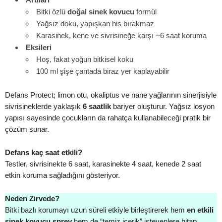
Bitki özlü
doğal sinek kovucu
formül
Yağsız doku, yapışkan his bırakmaz
Karasinek, kene ve sivrisineğe karşı ~6 saat koruma
Eksileri
Hoş, fakat yoğun bitkisel koku
100 ml şişe çantada biraz yer kaplayabilir
Defans Protect; limon otu, okaliptus ve nane yağlarının sinerjisiyle
sivrisineklerde yaklaşık
6 saatlik
bariyer oluşturur. Yağsız losyon
yapısı sayesinde çocukların da rahatça kullanabileceği pratik bir
çözüm sunar.
Defans kaç saat etkili?
Testler, sivrisinekte 6 saat, karasinekte 4 saat, kenede 2 saat
etkin koruma sağladığını gösteriyor.
Neden Zirvede?
Bitki bazlı korumayı uzun süreli etkiyle birleştirerek hem
en etkili
sinek kovucu sprey
hem de “temiz içerik” isteyenlere hitap