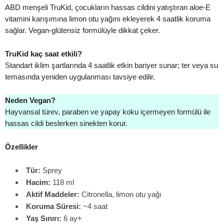
ABD menşeli TruKid, çocukların hassas cildini yatıştıran aloe-E
vitamini karışımına limon otu yağını ekleyerek 4 saatlik koruma
sağlar. Vegan-glütensiz formülüyle dikkat çeker.
TruKid kaç saat etkili?
Standart iklim şartlarında 4 saatlik etkin bariyer sunar; ter veya su
temasında yeniden uygulanması tavsiye edilir.
Neden Vegan?
Hayvansal türev, paraben ve yapay koku içermeyen formülü ile
hassas cildi beslerken sinekten korur.
Özellikler
Tür:
Sprey
Hacim:
118 ml
Aktif Maddeler:
Citronella, limon otu yağı
Koruma Süresi:
~4 saat
Yaş Sınırı:
6 ay+