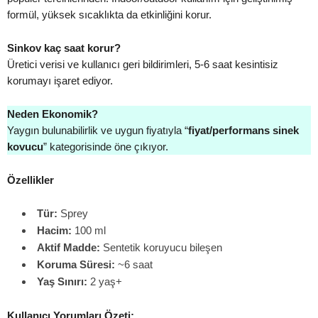
formül, yüksek sıcaklıkta da etkinliğini korur.
Sinkov kaç saat korur?
Üretici verisi ve kullanıcı geri bildirimleri, 5-6 saat kesintisiz
korumayı işaret ediyor.
Neden Ekonomik?
Yaygın bulunabilirlik ve uygun fiyatıyla “
fiyat/performans sinek
kovucu
” kategorisinde öne çıkıyor.
Özellikler
Tür:
Sprey
Hacim:
100 ml
Aktif Madde:
Sentetik koruyucu bileşen
Koruma Süresi:
~6 saat
Yaş Sınırı:
2 yaş+
Kullanıcı Yorumları Özeti: