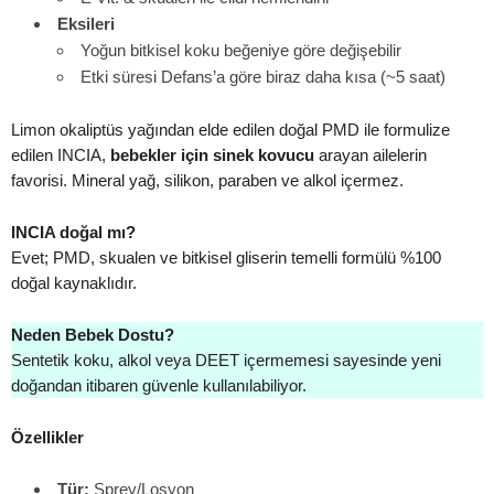
Eksileri
Yoğun bitkisel koku beğeniye göre değişebilir
Etki süresi Defans’a göre biraz daha kısa (~5 saat)
Limon okaliptüs yağından elde edilen doğal PMD ile formulize
edilen INCIA,
bebekler için sinek kovucu
arayan ailelerin
favorisi. Mineral yağ, silikon, paraben ve alkol içermez.
INCIA doğal mı?
Evet; PMD, skualen ve bitkisel gliserin temelli formülü %100
doğal kaynaklıdır.
Neden Bebek Dostu?
Sentetik koku, alkol veya DEET içermemesi sayesinde yeni
doğandan itibaren güvenle kullanılabiliyor.
Özellikler
Tür:
Sprey/Losyon