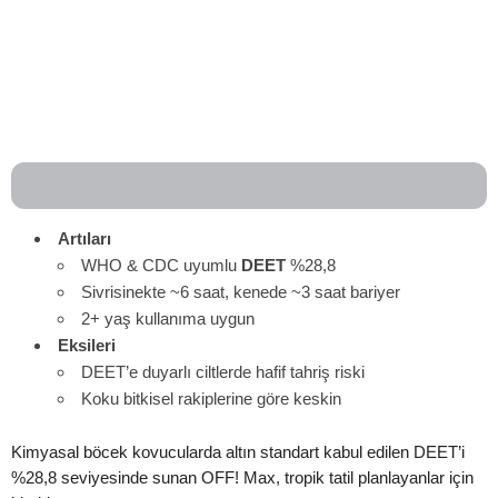
Artıları
WHO & CDC uyumlu
DEET
%28,8
Sivrisinekte ~6 saat, kenede ~3 saat bariyer
2+ yaş kullanıma uygun
Eksileri
DEET’e duyarlı ciltlerde hafif tahriş riski
Koku bitkisel rakiplerine göre keskin
Kimyasal böcek kovucularda altın standart kabul edilen DEET’i
%28,8 seviyesinde sunan OFF! Max, tropik tatil planlayanlar için