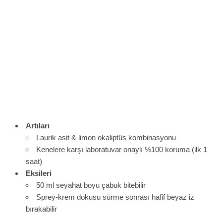
Artıları
Laurik asit & limon okaliptüs kombinasyonu
Kenelere karşı laboratuvar onaylı %100 koruma (ilk 1
saat)
Eksileri
50 ml seyahat boyu çabuk bitebilir
Sprey-krem dokusu sürme sonrası hafif beyaz iz
bırakabilir