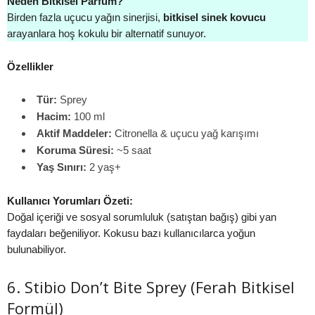
Neden Bitkisel Parfüm?
Birden fazla uçucu yağın sinerjisi,
bitkisel sinek kovucu
arayanlara hoş kokulu bir alternatif sunuyor.
Özellikler
Tür:
Sprey
Hacim:
100 ml
Aktif Maddeler:
Citronella & uçucu yağ karışımı
Koruma Süresi:
~5 saat
Yaş Sınırı:
2 yaş+
Kullanıcı Yorumları Özeti:
Doğal içeriği ve sosyal sorumluluk (satıştan bağış) gibi yan
faydaları beğeniliyor. Kokusu bazı kullanıcılarca yoğun
bulunabiliyor.
6. Stibio Don’t Bite Sprey (Ferah Bitkisel
Formül)