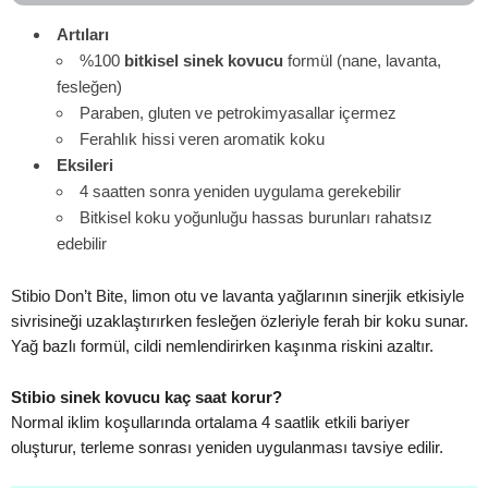
Artıları
%100
bitkisel sinek kovucu
formül (nane, lavanta,
fesleğen)
Paraben, gluten ve petrokimyasallar içermez
Ferahlık hissi veren aromatik koku
Eksileri
4 saatten sonra yeniden uygulama gerekebilir
Bitkisel koku yoğunluğu hassas burunları rahatsız
edebilir
Stibio Don’t Bite, limon otu ve lavanta yağlarının sinerjik etkisiyle
sivrisineği uzaklaştırırken fesleğen özleriyle ferah bir koku sunar.
Yağ bazlı formül, cildi nemlendirirken kaşınma riskini azaltır.
Stibio sinek kovucu kaç saat korur?
Normal iklim koşullarında ortalama 4 saatlik etkili bariyer
oluşturur, terleme sonrası yeniden uygulanması tavsiye edilir.