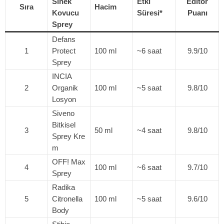
Sinek
Etki
Editör
Sıra
Hacim
Kovucu
Süresi*
Puanı
Sprey
Defans
1
Protect
100 ml
~6 saat
9.9/10
Sprey
INCIA
2
Organik
100 ml
~5 saat
9.8/10
Losyon
Siveno
Bitkisel
3
50 ml
~4 saat
9.8/10
Sprey Kre
m
OFF! Max
4
100 ml
~6 saat
9.7/10
Sprey
Radika
5
Citronella
100 ml
~5 saat
9.6/10
Body