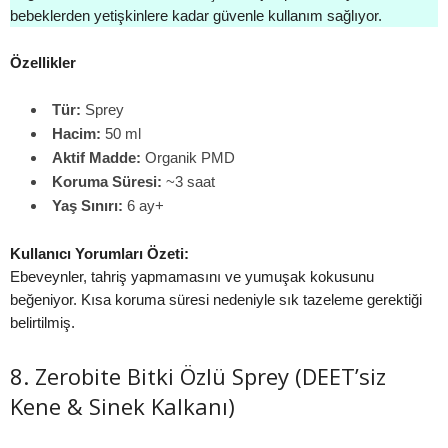
bebeklerden yetişkinlere kadar güvenle kullanım sağlıyor.
Özellikler
Tür:
Sprey
Hacim:
50 ml
Aktif Madde:
Organik PMD
Koruma Süresi:
~3 saat
Yaş Sınırı:
6 ay+
Kullanıcı Yorumları Özeti:
Ebeveynler, tahriş yapmamasını ve yumuşak kokusunu
beğeniyor. Kısa koruma süresi nedeniyle sık tazeleme gerektiği
belirtilmiş.
8. Zerobite Bitki Özlü Sprey (DEET’siz
Kene & Sinek Kalkanı)