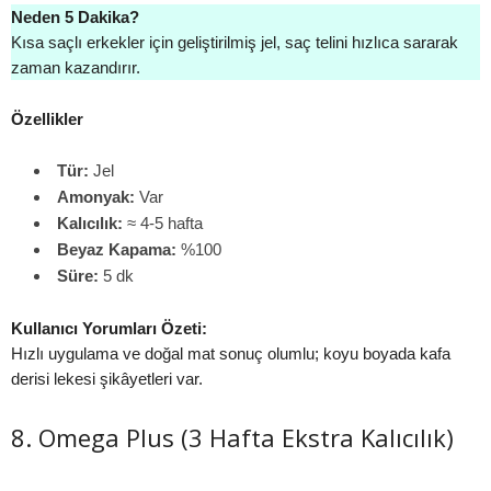
Neden 5 Dakika?
Kısa saçlı erkekler için geliştirilmiş jel, saç telini hızlıca sararak
zaman kazandırır.
Özellikler
Tür:
Jel
Amonyak:
Var
Kalıcılık:
≈ 4-5 hafta
Beyaz Kapama:
%100
Süre:
5 dk
Kullanıcı Yorumları Özeti:
Hızlı uygulama ve doğal mat sonuç olumlu; koyu boyada kafa
derisi lekesi şikâyetleri var.
8. Omega Plus (3 Hafta Ekstra Kalıcılık)