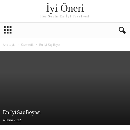
İyi Öneri
Her Şeyin En İyi Tavsiyesi
Ana sayfa
Kozmetik
En İyi Saç Boyası
En İyi Saç Boyası
4 Ekim 2022