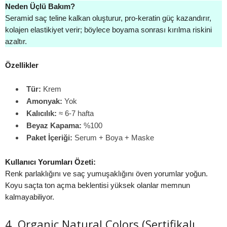
Neden Üçlü Bakım?
Seramid saç teline kalkan oluşturur, pro-keratin güç kazandırır,
kolajen elastikiyet verir; böylece boyama sonrası kırılma riskini
azaltır.
Özellikler
Tür:
Krem
Amonyak:
Yok
Kalıcılık:
≈ 6-7 hafta
Beyaz Kapama:
%100
Paket İçeriği:
Serum + Boya + Maske
Kullanıcı Yorumları Özeti:
Renk parlaklığını ve saç yumuşaklığını öven yorumlar yoğun.
Koyu saçta ton açma beklentisi yüksek olanlar memnun
kalmayabiliyor.
4. Organic Natural Colors (Sertifikalı