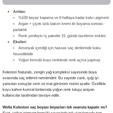
Artıları
%100 beyaz kapama ve 8 haftaya kadar kalıcı pigment
Argan + çiçek özlü bakım kremi ile boyama sonrası
parlaklık
Renk yenileyici iç pakette 15. günde tazeleme imkânı
Eksileri
Amonyak içerdiği için hassas saç derilerinde koku
hissedilebilir
Yoğun formülü koyu renklerde renk açma yapmaz
Koleston Naturals, zengin yağ kompleksi sayesinde boya
sırasında saç tellerini nemlendirir. Bu sayede canlı, ışığı iyi
yansıtan sonuçlar verir ve mat görünüm riskini azaltır. Özellikle
koyu kahve-kumral tonlarında yoğun renk tutuşu arayan
kullanıcılar tarafından tavsiye edilir.
Wella Koleston saç boyası beyazları tek seansta kapatır mı?
Evet, yoğun pigment formülü sayesinde tek uygulamada tam