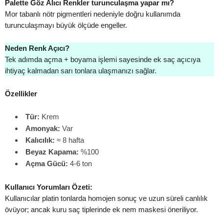
Palette Göz Alıcı Renkler turunculaşma yapar mı?
Mor tabanlı nötr pigmentleri nedeniyle doğru kullanımda
turunculaşmayı büyük ölçüde engeller.
Neden Renk Açıcı?
Tek adımda açma + boyama işlemi sayesinde ek saç açıcıya
ihtiyaç kalmadan sarı tonlara ulaşmanızı sağlar.
Özellikler
Tür:
Krem
Amonyak:
Var
Kalıcılık:
≈ 8 hafta
Beyaz Kapama:
%100
Açma Gücü:
4-6 ton
Kullanıcı Yorumları Özeti:
Kullanıcılar platin tonlarda homojen sonuç ve uzun süreli canlılık
övüyor; ancak kuru saç tiplerinde ek nem maskesi öneriliyor.