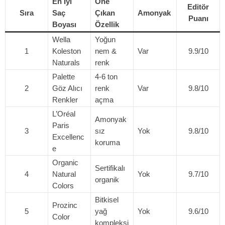
En İyi
Öne
Editör
Sıra
Saç
Çıkan
Amonyak
Puanı
Boyası
Özellik
Wella
Yoğun
1
Koleston
nem &
Var
9.9/10
Naturals
renk
Palette
4-6 ton
2
Göz Alıcı
renk
Var
9.8/10
Renkler
açma
L’Oréal
Amonyak
Paris
3
sız
Yok
9.8/10
Excellenc
koruma
e
Organic
Sertifikalı
4
Natural
Yok
9.7/10
organik
Colors
Bitkisel
Prozinc
5
yağ
Yok
9.6/10
Color
kompleksi