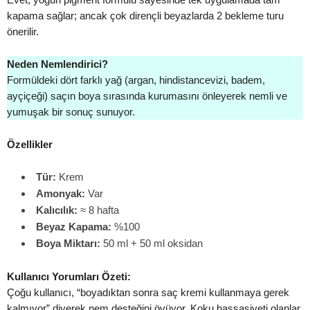
kapama sağlar; ancak çok dirençli beyazlarda 2 bekleme turu
önerilir.
Neden Nemlendirici?
Formüldeki dört farklı yağ (argan, hindistancevizi, badem,
ayçiçeği) saçın boya sırasında kurumasını önleyerek nemli ve
yumuşak bir sonuç sunuyor.
Özellikler
Tür:
Krem
Amonyak:
Var
Kalıcılık:
≈ 8 hafta
Beyaz Kapama:
%100
Boya Miktarı:
50 ml + 50 ml oksidan
Kullanıcı Yorumları Özeti:
Çoğu kullanıcı, “boyadıktan sonra saç kremi kullanmaya gerek
kalmıyor” diyerek nem desteğini övüyor. Koku hassasiyeti olanlar