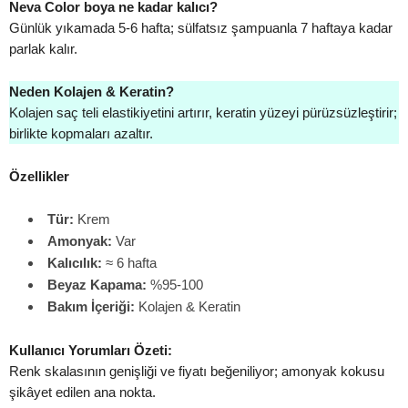
Neva Color boya ne kadar kalıcı?
Günlük yıkamada 5-6 hafta; sülfatsız şampuanla 7 haftaya kadar
parlak kalır.
Neden Kolajen & Keratin?
Kolajen saç teli elastikiyetini artırır, keratin yüzeyi pürüzsüzleştirir;
birlikte kopmaları azaltır.
Özellikler
Tür:
Krem
Amonyak:
Var
Kalıcılık:
≈ 6 hafta
Beyaz Kapama:
%95-100
Bakım İçeriği:
Kolajen & Keratin
Kullanıcı Yorumları Özeti:
Renk skalasının genişliği ve fiyatı beğeniliyor; amonyak kokusu
şikâyet edilen ana nokta.