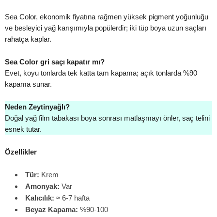
Sea Color, ekonomik fiyatına rağmen yüksek pigment yoğunluğu
ve besleyici yağ karışımıyla popülerdir; iki tüp boya uzun saçları
rahatça kaplar.
Sea Color gri saçı kapatır mı?
Evet, koyu tonlarda tek katta tam kapama; açık tonlarda %90
kapama sunar.
Neden Zeytinyağlı?
Doğal yağ film tabakası boya sonrası matlaşmayı önler, saç telini
esnek tutar.
Özellikler
Tür:
Krem
Amonyak:
Var
Kalıcılık:
≈ 6-7 hafta
Beyaz Kapama:
%90-100