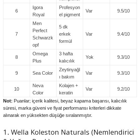
Igora
Profesyon
6
Var
9.5/10
Royal
el pigment
Men
5 dk
Perfect
7
erkek
Var
9.4/10
Schwarzk
formül
opf
Omega
3 hafta
8
Yok
9.3/10
Plus
kalıcılık
Zeytinyağl
9
Sea Color
Var
9.3/10
ı bakım
Neva
Kolajen +
10
Var
9.2/10
Color
keratin
Not:
Puanlar; içerik kalitesi, beyaz kapama başarısı, kalıcılık
süresi, marka güveni ve fiyat performansı kriterleri dikkate
alınarak en yüksekten düşüğe sıralanmıştır.
1. Wella Koleston Naturals (Nemlendirici