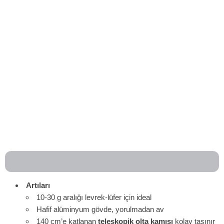
Artıları
10-30 g aralığı levrek-lüfer için ideal
Hafif alüminyum gövde, yorulmadan av
140 cm’e katlanan
teleskopik olta kamışı
kolay taşınır