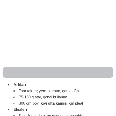
Artıları
Tam takım; yem, kurşun, çanta dâhil
75-150 g atar, genel kullanım
300 cm boy,
kıyı olta kamışı
için ideal
Eksileri
Plastik gövde uzun vadede esneyebilir