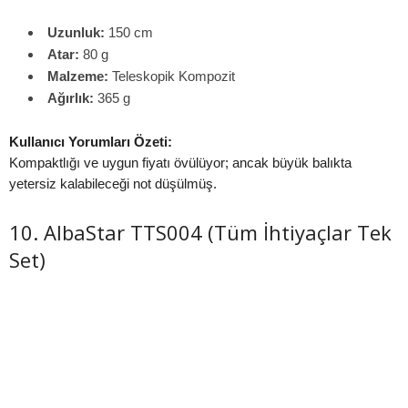
Uzunluk:
150 cm
Atar:
80 g
Malzeme:
Teleskopik Kompozit
Ağırlık:
365 g
Kullanıcı Yorumları Özeti:
Kompaktlığı ve uygun fiyatı övülüyor; ancak büyük balıkta
yetersiz kalabileceği not düşülmüş.
10. AlbaStar TTS004 (Tüm İhtiyaçlar Tek
Set)