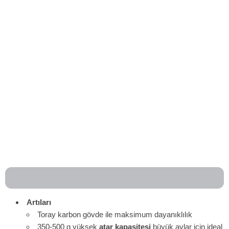
Artıları
Toray karbon gövde ile maksimum dayanıklılık
350-500 g yüksek
atar kapasitesi
büyük avlar için ideal