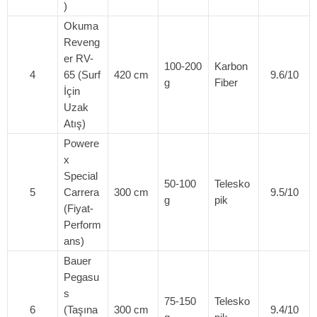
)
Okuma
Reveng
er RV-
100-200
Karbon
4
65 (Surf
420 cm
9.6/10
g
Fiber
İçin
Uzak
Atış)
Powere
x
Special
50-100
Telesko
5
Carrera
300 cm
9.5/10
g
pik
(Fiyat-
Perform
ans)
Bauer
Pegasu
s
75-150
Telesko
6
(Taşına
300 cm
9.4/10