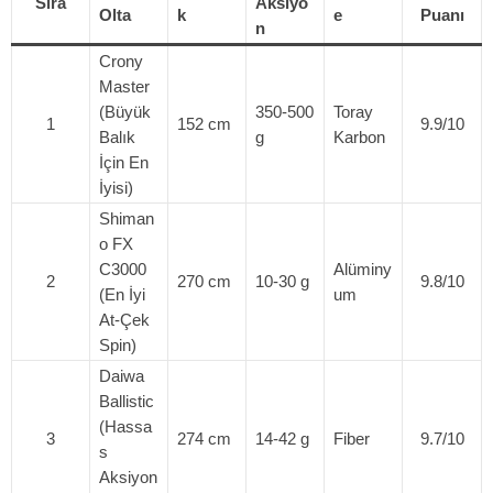
Sıra
Aksiyo
Olta
k
e
Puanı
n
Crony
Master
(Büyük
350-500
Toray
1
152 cm
9.9/10
Balık
g
Karbon
İçin En
İyisi)
Shiman
o FX
C3000
Alüminy
2
270 cm
10-30 g
9.8/10
(En İyi
um
At-Çek
Spin)
Daiwa
Ballistic
(Hassa
3
274 cm
14-42 g
Fiber
9.7/10
s
Aksiyon