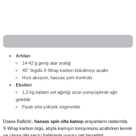
Artıları
14-42 g geniş atar aralığı
45° örgülü X-Wrap karbon bükülmeyi azaltır
Hızlı aksiyon, hassas yem kontrolü
Eksileri
1,3 kg toplam set ağırlığı uzun yürüyüşlerde ağır
gelebilir
Fiyatı orta-yüksek segmentte
Daiwa Ballistic,
hassas spin olta kamışı
arayanların radarında.
X-Wrap karbon örgü, atışta kamışın torsiyonunu azaltırken levrek
ve çipura gibi seçici balıklarda vuruşu net hissettirir.