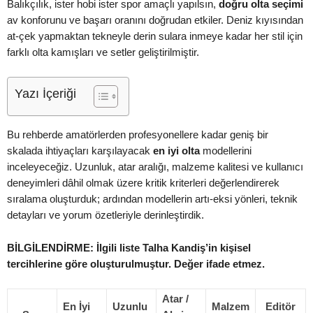
Balıkçılık, ister hobi ister spor amaçlı yapılsın,
doğru olta seçimi
av konforunu ve başarı oranını doğrudan etkiler. Deniz kıyısından
at-çek yapmaktan tekneyle derin sulara inmeye kadar her stil için
farklı olta kamışları ve setler geliştirilmiştir.
Yazı İçeriği
Bu rehberde amatörlerden profesyonellere kadar geniş bir
skalada ihtiyaçları karşılayacak
en iyi olta
modellerini
inceleyeceğiz. Uzunluk, atar aralığı, malzeme kalitesi ve kullanıcı
deneyimleri dâhil olmak üzere kritik kriterleri değerlendirerek
sıralama oluşturduk; ardından modellerin artı-eksi yönleri, teknik
detayları ve yorum özetleriyle derinleştirdik.
BİLGİLENDİRME: İlgili liste Talha Kandiş’in kişisel
tercihlerine göre oluşturulmuştur. Değer ifade etmez.
Atar /
En İyi
Uzunlu
Malzem
Editör