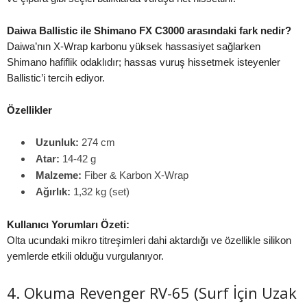
Daiwa Ballistic ile Shimano FX C3000 arasındaki fark nedir?
Daiwa’nın X-Wrap karbonu yüksek hassasiyet sağlarken
Shimano hafiflik odaklıdır; hassas vuruş hissetmek isteyenler
Ballistic’i tercih ediyor.
Özellikler
Uzunluk:
274 cm
Atar:
14-42 g
Malzeme:
Fiber & Karbon X-Wrap
Ağırlık:
1,32 kg (set)
Kullanıcı Yorumları Özeti:
Olta ucundaki mikro titreşimleri dahi aktardığı ve özellikle silikon
yemlerde etkili olduğu vurgulanıyor.
4. Okuma Revenger RV-65 (Surf İçin Uzak