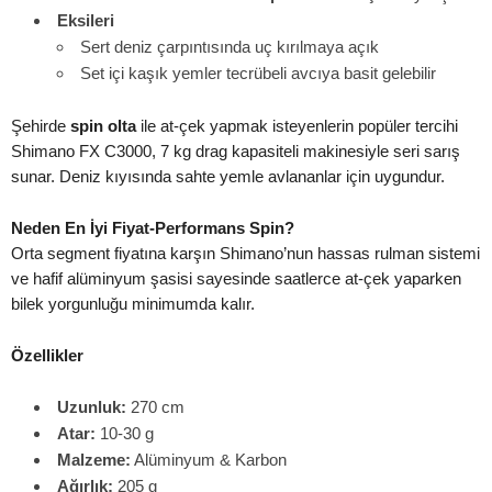
Eksileri
Sert deniz çarpıntısında uç kırılmaya açık
Set içi kaşık yemler tecrübeli avcıya basit gelebilir
Şehirde
spin olta
ile at-çek yapmak isteyenlerin popüler tercihi
Shimano FX C3000, 7 kg drag kapasiteli makinesiyle seri sarış
sunar. Deniz kıyısında sahte yemle avlananlar için uygundur.
Neden En İyi Fiyat-Performans Spin?
Orta segment fiyatına karşın Shimano’nun hassas rulman sistemi
ve hafif alüminyum şasisi sayesinde saatlerce at-çek yaparken
bilek yorgunluğu minimumda kalır.
Özellikler
Uzunluk:
270 cm
Atar:
10-30 g
Malzeme:
Alüminyum & Karbon
Ağırlık:
205 g