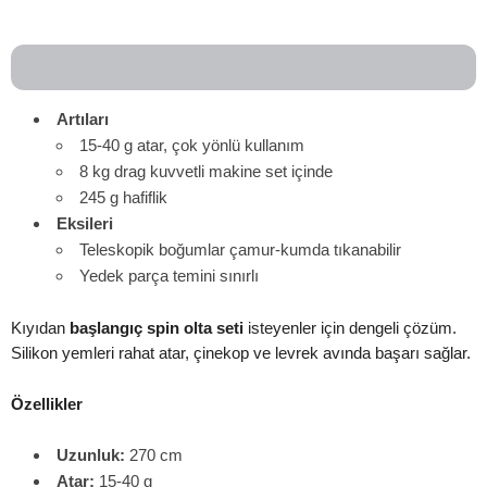
Artıları
15-40 g atar, çok yönlü kullanım
8 kg drag kuvvetli makine set içinde
245 g hafiflik
Eksileri
Teleskopik boğumlar çamur-kumda tıkanabilir
Yedek parça temini sınırlı
Kıyıdan
başlangıç spin olta seti
isteyenler için dengeli çözüm.
Silikon yemleri rahat atar, çinekop ve levrek avında başarı sağlar.
Özellikler
Uzunluk:
270 cm
Atar:
15-40 g