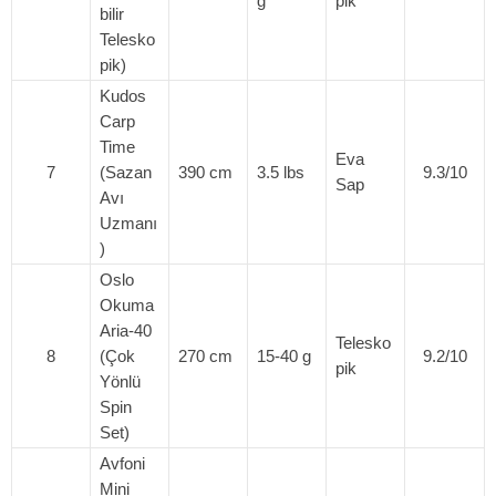
g
pik
bilir
Telesko
pik)
Kudos
Carp
Time
Eva
7
(Sazan
390 cm
3.5 lbs
9.3/10
Sap
Avı
Uzmanı
)
Oslo
Okuma
Aria-40
Telesko
8
(Çok
270 cm
15-40 g
9.2/10
pik
Yönlü
Spin
Set)
Avfoni
Mini