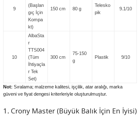
(Başlan
Telesko
9
150 cm
80 g
9.1/10
gıç İçin
pik
Kompa
kt)
AlbaSta
r
TTS004
75-150
10
(Tüm
300 cm
Plastik
9/10
g
İhtiyaçla
r Tek
Set)
Not:
Sıralama; malzeme kalitesi, işçilik, atar aralığı, marka
güveni ve fiyat dengesi kriterleriyle oluşturulmuştur.
1. Crony Master (Büyük Balık İçin En İyisi)