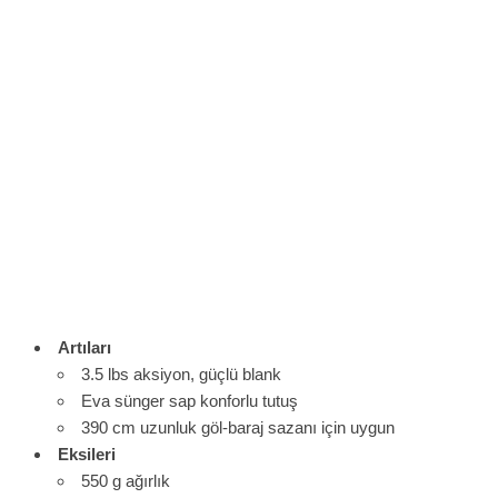
Artıları
3.5 lbs aksiyon, güçlü blank
Eva sünger sap konforlu tutuş
390 cm uzunluk göl-baraj sazanı için uygun
Eksileri
550 g ağırlık