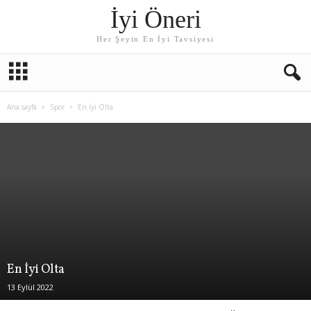
İyi Öneri
Her Şeyin En İyi Tavsiyesi
Ana sayfa
Spor
En İyi Olta
En İyi Olta
13 Eylül 2022