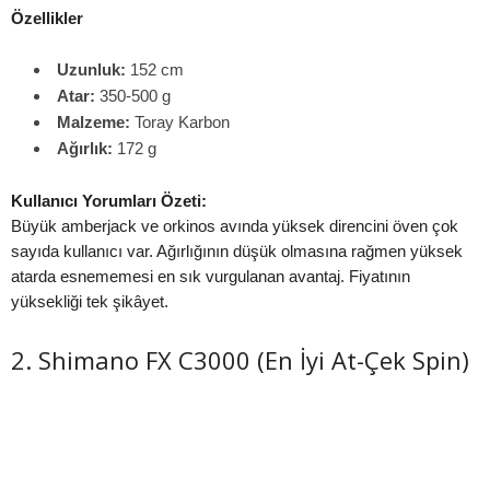
Özellikler
Uzunluk:
152 cm
Atar:
350-500 g
Malzeme:
Toray Karbon
Ağırlık:
172 g
Kullanıcı Yorumları Özeti:
Büyük amberjack ve orkinos avında yüksek direncini öven çok
sayıda kullanıcı var. Ağırlığının düşük olmasına rağmen yüksek
atarda esnememesi en sık vurgulanan avantaj. Fiyatının
yüksekliği tek şikâyet.
2. Shimano FX C3000 (En İyi At-Çek Spin)