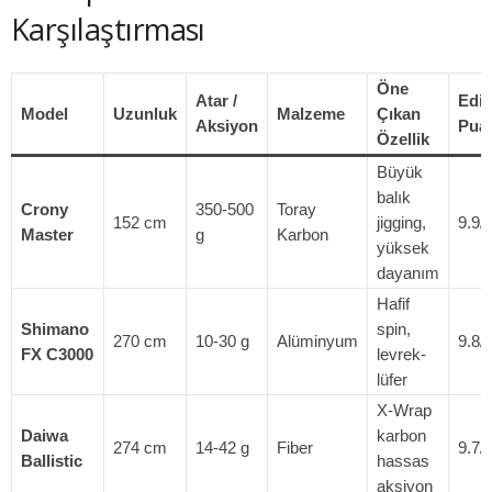
Karşılaştırması
Öne
Atar /
Edit
Model
Uzunluk
Malzeme
Çıkan
Aksiyon
Pua
Özellik
Büyük
balık
Crony
350-500
Toray
152 cm
jigging,
9.9/
Master
g
Karbon
yüksek
dayanım
Hafif
Shimano
spin,
270 cm
10-30 g
Alüminyum
9.8/
FX C3000
levrek-
lüfer
X-Wrap
Daiwa
karbon
274 cm
14-42 g
Fiber
9.7/
Ballistic
hassas
aksiyon