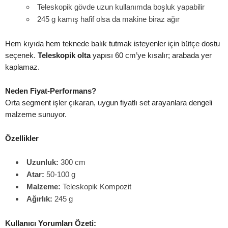
Teleskopik gövde uzun kullanımda boşluk yapabilir
245 g kamış hafif olsa da makine biraz ağır
Hem kıyıda hem teknede balık tutmak isteyenler için bütçe dostu
seçenek.
Teleskopik olta
yapısı 60 cm’ye kısalır; arabada yer
kaplamaz.
Neden Fiyat-Performans?
Orta segment işler çıkaran, uygun fiyatlı set arayanlara dengeli
malzeme sunuyor.
Özellikler
Uzunluk:
300 cm
Atar:
50-100 g
Malzeme:
Teleskopik Kompozit
Ağırlık:
245 g
Kullanıcı Yorumları Özeti: