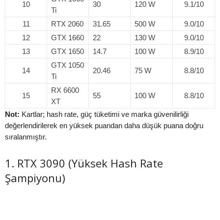
10
30
120 W
9.1/10
Ti
11
RTX 2060
31.65
500 W
9.0/10
12
GTX 1660
22
130 W
9.0/10
13
GTX 1650
14.7
100 W
8.9/10
GTX 1050
14
20.46
75 W
8.8/10
Ti
RX 6600
15
55
100 W
8.8/10
XT
Not:
Kartlar; hash rate, güç tüketimi ve marka güvenilirliği
değerlendirilerek en yüksek puandan daha düşük puana doğru
sıralanmıştır.
1. RTX 3090 (Yüksek Hash Rate
Şampiyonu)