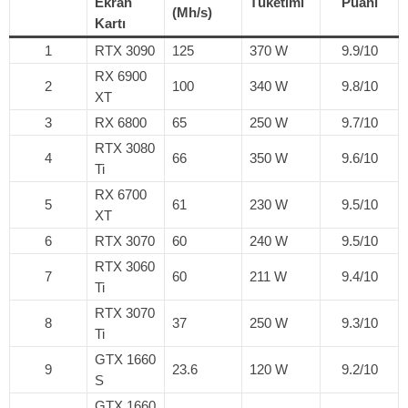
Ekran
Tüketimi
Puanı
(Mh/s)
Kartı
1
RTX 3090
125
370 W
9.9/10
RX 6900
2
100
340 W
9.8/10
XT
3
RX 6800
65
250 W
9.7/10
RTX 3080
4
66
350 W
9.6/10
Ti
RX 6700
5
61
230 W
9.5/10
XT
6
RTX 3070
60
240 W
9.5/10
RTX 3060
7
60
211 W
9.4/10
Ti
RTX 3070
8
37
250 W
9.3/10
Ti
GTX 1660
9
23.6
120 W
9.2/10
S
GTX 1660