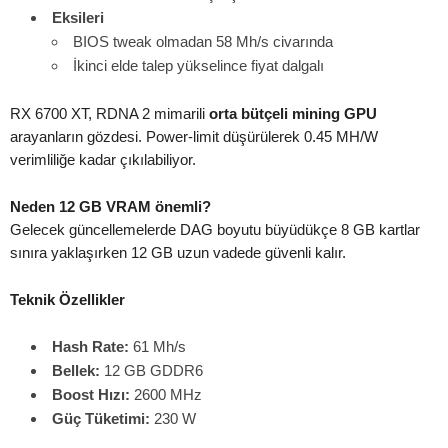
Eksileri
BIOS tweak olmadan 58 Mh/s civarında
İkinci elde talep yükselince fiyat dalgalı
RX 6700 XT, RDNA 2 mimarili
orta bütçeli mining GPU
arayanların gözdesi. Power-limit düşürülerek 0.45 MH/W
verimliliğe kadar çıkılabiliyor.
Neden 12 GB VRAM önemli?
Gelecek güncellemelerde DAG boyutu büyüdükçe 8 GB kartlar
sınıra yaklaşırken 12 GB uzun vadede güvenli kalır.
Teknik Özellikler
Hash Rate:
61 Mh/s
Bellek:
12 GB GDDR6
Boost Hızı:
2600 MHz
Güç Tüketimi:
230 W