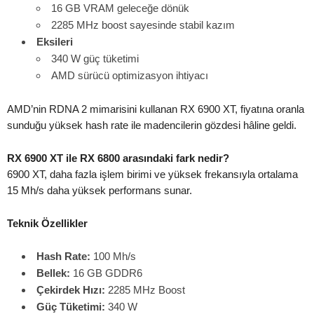
16 GB VRAM geleceğe dönük
2285 MHz boost sayesinde stabil kazım
Eksileri
340 W güç tüketimi
AMD sürücü optimizasyon ihtiyacı
AMD’nin RDNA 2 mimarisini kullanan RX 6900 XT, fiyatına oranla
sunduğu yüksek hash rate ile madencilerin gözdesi hâline geldi.
RX 6900 XT ile RX 6800 arasındaki fark nedir?
6900 XT, daha fazla işlem birimi ve yüksek frekansıyla ortalama
15 Mh/s daha yüksek performans sunar.
Teknik Özellikler
Hash Rate:
100 Mh/s
Bellek:
16 GB GDDR6
Çekirdek Hızı:
2285 MHz Boost
Güç Tüketimi:
340 W