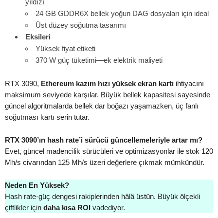
yıldızı
24 GB GDDR6X bellek yoğun DAG dosyaları için ideal
Üst düzey soğutma tasarımı
Eksileri
Yüksek fiyat etiketi
370 W güç tüketimi—ek elektrik maliyeti
RTX 3090,
Ethereum kazım hızı yüksek ekran kartı
ihtiyacını
maksimum seviyede karşılar. Büyük bellek kapasitesi sayesinde
güncel algoritmalarda bellek dar boğazı yaşamazken, üç fanlı
soğutması kartı serin tutar.
RTX 3090’ın hash rate’i sürücü güncellemeleriyle artar mı?
Evet, güncel madencilik sürücüleri ve optimizasyonlar ile stok 120
Mh/s civarından 125 Mh/s üzeri değerlere çıkmak mümkündür.
Neden En Yüksek?
Hash rate-güç dengesi rakiplerinden hâlâ üstün. Büyük ölçekli
çiftlikler için
daha kısa ROI
vadediyor.