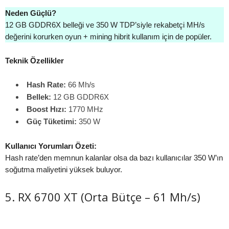
Neden Güçlü?
12 GB GDDR6X belleği ve 350 W TDP’siyle rekabetçi MH/s
değerini korurken oyun + mining hibrit kullanım için de popüler.
Teknik Özellikler
Hash Rate:
66 Mh/s
Bellek:
12 GB GDDR6X
Boost Hızı:
1770 MHz
Güç Tüketimi:
350 W
Kullanıcı Yorumları Özeti:
Hash rate’den memnun kalanlar olsa da bazı kullanıcılar 350 W’ın
soğutma maliyetini yüksek buluyor.
5. RX 6700 XT (Orta Bütçe – 61 Mh/s)