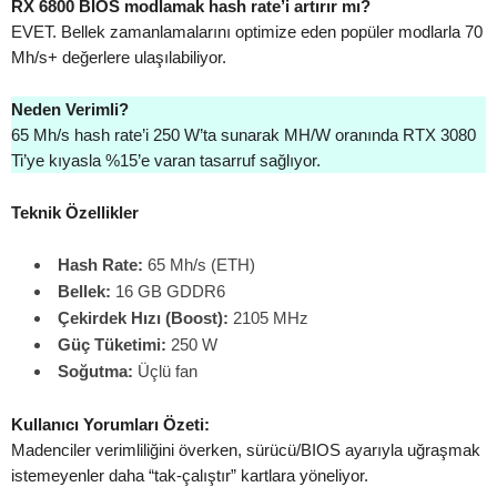
RX 6800 BIOS modlamak hash rate’i artırır mı?
EVET. Bellek zamanlamalarını optimize eden popüler modlarla 70
Mh/s+ değerlere ulaşılabiliyor.
Neden Verimli?
65 Mh/s hash rate’i 250 W’ta sunarak MH/W oranında RTX 3080
Ti’ye kıyasla %15’e varan tasarruf sağlıyor.
Teknik Özellikler
Hash Rate:
65 Mh/s (ETH)
Bellek:
16 GB GDDR6
Çekirdek Hızı (Boost):
2105 MHz
Güç Tüketimi:
250 W
Soğutma:
Üçlü fan
Kullanıcı Yorumları Özeti:
Madenciler verimliliğini överken, sürücü/BIOS ayarıyla uğraşmak
istemeyenler daha “tak-çalıştır” kartlara yöneliyor.