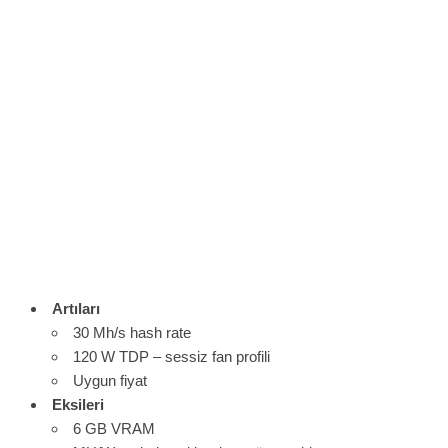
Artıları
30 Mh/s hash rate
120 W TDP – sessiz fan profili
Uygun fiyat
Eksileri
6 GB VRAM