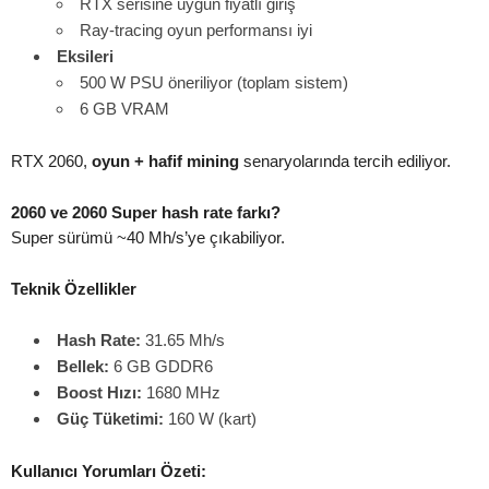
RTX serisine uygun fiyatlı giriş
Ray-tracing oyun performansı iyi
Eksileri
500 W PSU öneriliyor (toplam sistem)
6 GB VRAM
RTX 2060,
oyun + hafif mining
senaryolarında tercih ediliyor.
2060 ve 2060 Super hash rate farkı?
Super sürümü ~40 Mh/s’ye çıkabiliyor.
Teknik Özellikler
Hash Rate:
31.65 Mh/s
Bellek:
6 GB GDDR6
Boost Hızı:
1680 MHz
Güç Tüketimi:
160 W (kart)
Kullanıcı Yorumları Özeti: