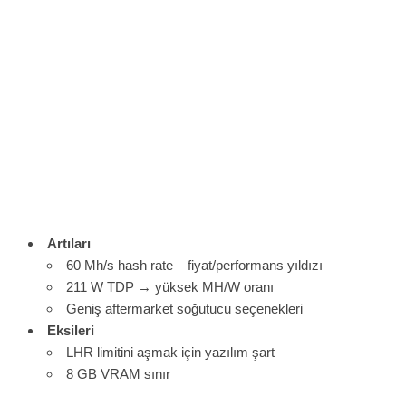
Artıları
60 Mh/s hash rate – fiyat/performans yıldızı
211 W TDP → yüksek MH/W oranı
Geniş aftermarket soğutucu seçenekleri
Eksileri
LHR limitini aşmak için yazılım şart
8 GB VRAM sınır