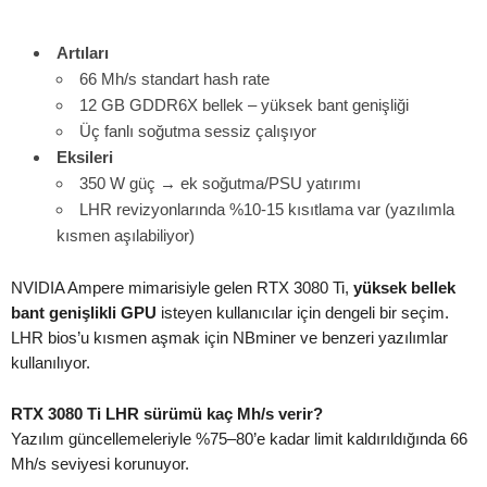
Artıları
66 Mh/s standart hash rate
12 GB GDDR6X bellek – yüksek bant genişliği
Üç fanlı soğutma sessiz çalışıyor
Eksileri
350 W güç → ek soğutma/PSU yatırımı
LHR revizyonlarında %10-15 kısıtlama var (yazılımla
kısmen aşılabiliyor)
NVIDIA Ampere mimarisiyle gelen RTX 3080 Ti,
yüksek bellek
bant genişlikli GPU
isteyen kullanıcılar için dengeli bir seçim.
LHR bios’u kısmen aşmak için NBminer ve benzeri yazılımlar
kullanılıyor.
RTX 3080 Ti LHR sürümü kaç Mh/s verir?
Yazılım güncellemeleriyle %75–80’e kadar limit kaldırıldığında 66
Mh/s seviyesi korunuyor.