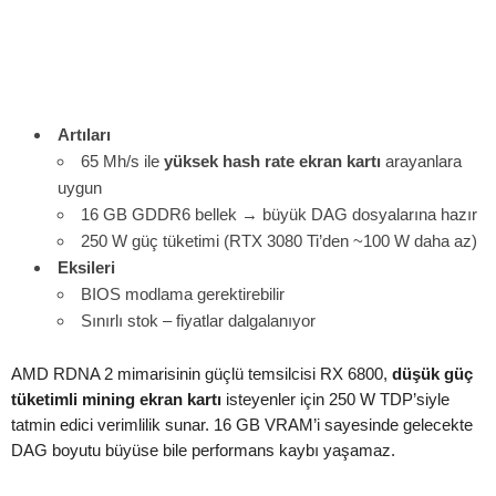
Artıları
65 Mh/s ile
yüksek hash rate ekran kartı
arayanlara
uygun
16 GB GDDR6 bellek → büyük DAG dosyalarına hazır
250 W güç tüketimi (RTX 3080 Ti’den ~100 W daha az)
Eksileri
BIOS modlama gerektirebilir
Sınırlı stok – fiyatlar dalgalanıyor
AMD RDNA 2 mimarisinin güçlü temsilcisi RX 6800,
düşük güç
tüketimli mining ekran kartı
isteyenler için 250 W TDP’siyle
tatmin edici verimlilik sunar. 16 GB VRAM’i sayesinde gelecekte
DAG boyutu büyüse bile performans kaybı yaşamaz.