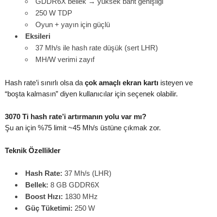
GDDR6X bellek → yüksek bant genişliği
250 W TDP
Oyun + yayın için güçlü
Eksileri
37 Mh/s ile hash rate düşük (sert LHR)
MH/W verimi zayıf
Hash rate’i sınırlı olsa da
çok amaçlı ekran kartı
isteyen ve
“boşta kalmasın” diyen kullanıcılar için seçenek olabilir.
3070 Ti hash rate’i artırmanın yolu var mı?
Şu an için %75 limit ~45 Mh/s üstüne çıkmak zor.
Teknik Özellikler
Hash Rate:
37 Mh/s (LHR)
Bellek:
8 GB GDDR6X
Boost Hızı:
1830 MHz
Güç Tüketimi:
250 W