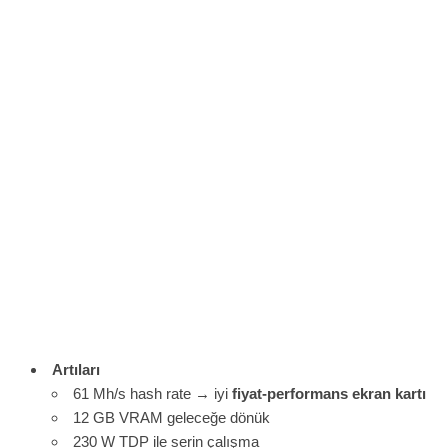
Artıları
61 Mh/s hash rate → iyi
fiyat-performans ekran kartı
12 GB VRAM geleceğe dönük
230 W TDP ile serin çalışma