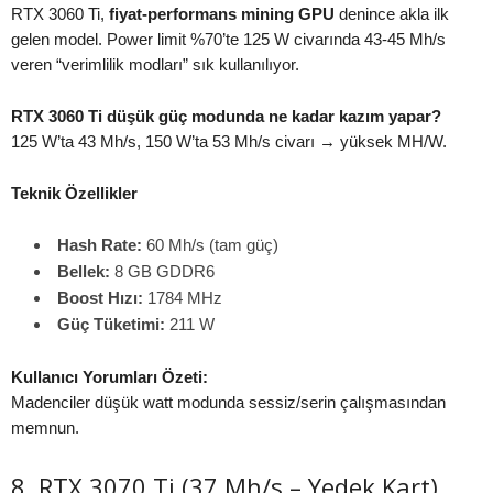
RTX 3060 Ti,
fiyat-performans mining GPU
denince akla ilk
gelen model. Power limit %70’te 125 W civarında 43-45 Mh/s
veren “verimlilik modları” sık kullanılıyor.
RTX 3060 Ti düşük güç modunda ne kadar kazım yapar?
125 W’ta 43 Mh/s, 150 W’ta 53 Mh/s civarı → yüksek MH/W.
Teknik Özellikler
Hash Rate:
60 Mh/s (tam güç)
Bellek:
8 GB GDDR6
Boost Hızı:
1784 MHz
Güç Tüketimi:
211 W
Kullanıcı Yorumları Özeti:
Madenciler düşük watt modunda sessiz/serin çalışmasından
memnun.
8. RTX 3070 Ti (37 Mh/s – Yedek Kart)