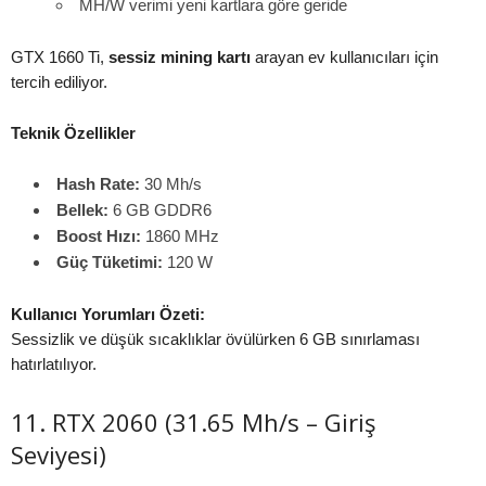
MH/W verimi yeni kartlara göre geride
GTX 1660 Ti,
sessiz mining kartı
arayan ev kullanıcıları için
tercih ediliyor.
Teknik Özellikler
Hash Rate:
30 Mh/s
Bellek:
6 GB GDDR6
Boost Hızı:
1860 MHz
Güç Tüketimi:
120 W
Kullanıcı Yorumları Özeti:
Sessizlik ve düşük sıcaklıklar övülürken 6 GB sınırlaması
hatırlatılıyor.
11. RTX 2060 (31.65 Mh/s – Giriş
Seviyesi)