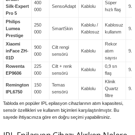
400
Süper
Silk·Expert
SensoAdapt
Kablolu
9.9
000
hızlı flaş
Pro 5
Philips
250
Kablolu /
Kablosuz
Lumea
SmartSkin
9.8
000
Kablosuz
kullanım
Prestige
Xiaomi
Rekor
900
Cilt rengi
inFace ZH-
Kablolu
atım
9.8
000
sensörü
01D
sayısı
Rowenta
225
Cilt + renk
0,9 sn
Kablolu
9.7
EP9606
000
sensörü
flaş
Klinik
Remington
150
Temas
Kablolu
Quartz
9.6
IPL6750
000
sensörü
filtre
Tabloda en popüler IPL epilasyon cihazlarının atım kapasitesi,
sensör özellikleri ve kullanım biçimleri karşılaştırılmıştır. Bu
sayede ihtiyacınıza göre en doğru seçimi yapabilirsiniz.