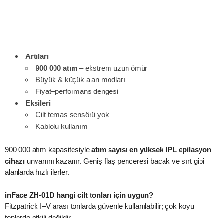
Artıları
900 000 atım
– ekstrem uzun ömür
Büyük & küçük alan modları
Fiyat–performans dengesi
Eksileri
Cilt temas sensörü yok
Kablolu kullanım
900 000 atım kapasitesiyle
atım sayısı en yüksek IPL epilasyon
cihazı
unvanını kazanır. Geniş flaş penceresi bacak ve sırt gibi
alanlarda hızlı ilerler.
inFace ZH-01D hangi cilt tonları için uygun?
Fitzpatrick I–V arası tonlarda güvenle kullanılabilir; çok koyu
tenlerde etkili değildir.