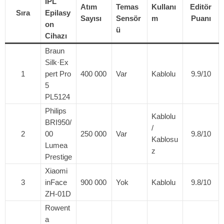
IPL
Atım
Temas
Kullanı
Editör
Sıra
Epilasy
Sayısı
Sensör
m
Puanı
on
ü
Cihazı
Braun
Silk·Ex
1
pert Pro
400 000
Var
Kablolu
9.9/10
5
PL5124
Philips
Kablolu
BRI950/
/
2
00
250 000
Var
9.8/10
Kablosu
Lumea
z
Prestige
Xiaomi
3
inFace
900 000
Yok
Kablolu
9.8/10
ZH-01D
Rowent
a