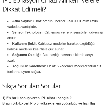
IPL Epilasyon Cihazı Alırken Nelere
Dikkat Edilmeli?
Atım Sayısı:
Cihaz ömrünü belirler; 250 000+ atım uzun
vadede avantajlıdır.
Sensör Teknolojisi:
Cilt temas ve renk sensörleri güvenliği
artırır.
Kullanım Şekli:
Kablosuz modeller hareket özgürlüğü,
kablolu modeller kesintisiz güç sunar.
Soğutma Özelliği:
Buz başlığı hassas ciltlerde acıyı
azaltır.
Yoğunluk Kademesi:
En az 5 kademeli modeller farklı cilt
tonlarına uyum sağlar.
Sıkça Sorulan Sorular
1) En hızlı sonuç veren IPL cihazı hangisi?
Braun Silk·Expert Pro 5, yüksek enerji yoğunluğu ve hızlı flaş