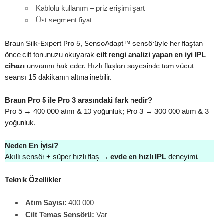
Kablolu kullanım – priz erişimi şart
Üst segment fiyat
Braun Silk·Expert Pro 5, SensoAdapt™ sensörüyle her flaştan
önce cilt tonunuzu okuyarak
cilt rengi analizi yapan en iyi IPL
cihazı
unvanını hak eder. Hızlı flaşları sayesinde tam vücut
seansı 15 dakikanın altına inebilir.
Braun Pro 5 ile Pro 3 arasındaki fark nedir?
Pro 5 → 400 000 atım & 10 yoğunluk; Pro 3 → 300 000 atım & 3
yoğunluk.
Neden En İyisi?
Akıllı sensör + süper hızlı flaş →
evde en hızlı IPL
deneyimi.
Teknik Özellikler
Atım Sayısı:
400 000
Cilt Temas Sensörü:
Var