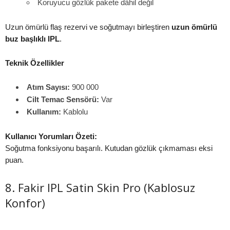
Koruyucu gözlük pakete dâhil değil
Uzun ömürlü flaş rezervi ve soğutmayı birleştiren
uzun ömürlü
buz başlıklı IPL
.
Teknik Özellikler
Atım Sayısı:
900 000
Cilt Temас Sensörü:
Var
Kullanım:
Kablolu
Kullanıcı Yorumları Özeti:
Soğutma fonksiyonu başarılı. Kutudan gözlük çıkmaması eksi
puan.
8. Fakir IPL Satin Skin Pro (Kablosuz
Konfor)