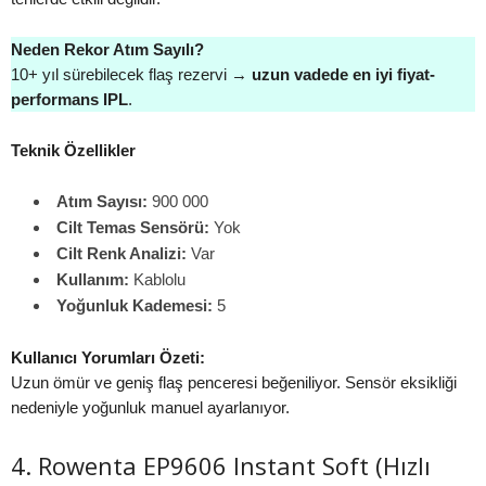
Neden Rekor Atım Sayılı?
10+ yıl sürebilecek flaş rezervi →
uzun vadede en iyi fiyat-
performans IPL
.
Teknik Özellikler
Atım Sayısı:
900 000
Cilt Temas Sensörü:
Yok
Cilt Renk Analizi:
Var
Kullanım:
Kablolu
Yoğunluk Kademesi:
5
Kullanıcı Yorumları Özeti:
Uzun ömür ve geniş flaş penceresi beğeniliyor. Sensör eksikliği
nedeniyle yoğunluk manuel ayarlanıyor.
4. Rowenta EP9606 Instant Soft (Hızlı