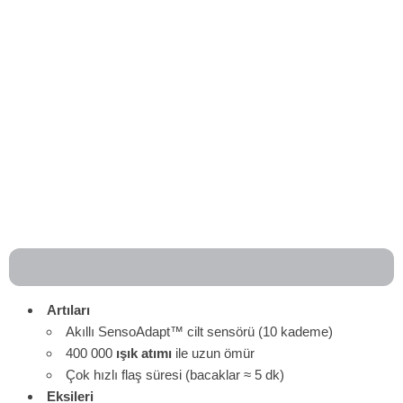
Artıları
Akıllı SensoAdapt™ cilt sensörü (10 kademe)
400 000
ışık atımı
ile uzun ömür
Çok hızlı flaş süresi (bacaklar ≈ 5 dk)
Eksileri