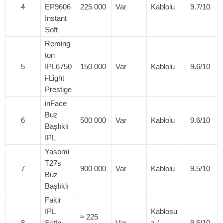
4
EP9606
225 000
Var
Kablolu
9.7/10
Instant
Soft
Reming
ton
5
IPL6750
150 000
Var
Kablolu
9.6/10
i-Light
Prestige
inFace
Buz
6
500 000
Var
Kablolu
9.6/10
Başlıklı
IPL
Yasomi
T27s
7
900 000
Var
Kablolu
9.5/10
Buz
Başlıklı
Fakir
IPL
Kablosu
≈ 225
8
Satin
Var
z /
9.5/10