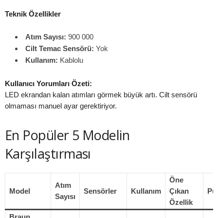
Teknik Özellikler
Atım Sayısı:
900 000
Cilt Temас Sensörü:
Yok
Kullanım:
Kablolu
Kullanıcı Yorumları Özeti:
LED ekrandan kalan atımları görmek büyük artı. Cilt sensörü
olmaması manuel ayar gerektiriyor.
En Popüler 5 Modelin
Karşılaştırması
Öne
Atım
Model
Sensörler
Kullanım
Çıkan
Pu
Sayısı
Özellik
Braun