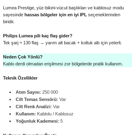
Lumea Prestige, yüz-bikini-vücut başlıkları ve kablosuz modu
sayesinde
hassas bölgeler için en iyi IPL
seçeneklerinden
biridir.
Philips Lumea pili kaç flaş gider?
Tek şarj ≈ 130 flaş → yarım alt bacak + koltuk altı için yeterli.
Neden Çok Yönlü?
Kablo derdi olmadan erişilmesi zor bölgelerde pratik kullanım.
Teknik Özellikler
Atım Sayısı:
250 000
Cilt Temas Sensörü:
Var
Cilt Renk Analizi:
Var
Kullanım:
Kablolu / Kablosuz
Yoğunluk Kademesi:
5