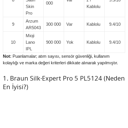
000
Skin
Kablolu
Pro
Arzum
9
300 000
Var
Kablolu
9.4/10
AR5043
Mioji
10
Lano
900 000
Yok
Kablolu
9.4/10
IPL
Not:
Puanlamalar; atım sayısı, sensör güvenliği, kullanım
kolaylığı ve marka değeri kriterleri dikkate alınarak yapılmıştır.
1. Braun Silk·Expert Pro 5 PL5124 (Neden
En İyisi?)