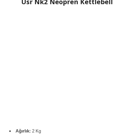
Usr Nk2 Neopren Kettlebell
Ağırlık:
2 Kg