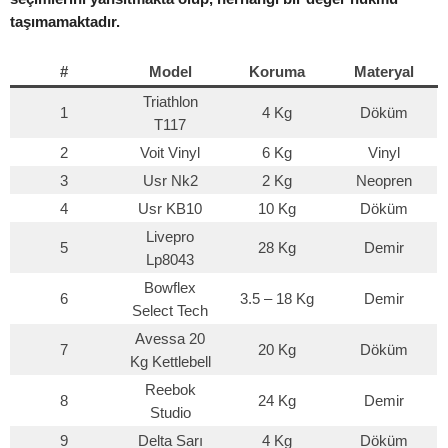
taşımamaktadır.
#
Model
Koruma
Materyal
Triathlon
1
4 Kg
Döküm
T117
2
Voit Vinyl
6 Kg
Vinyl
3
Usr Nk2
2 Kg
Neopren
4
Usr KB10
10 Kg
Döküm
Livepro
5
28 Kg
Demir
Lp8043
Bowflex
6
3.5 – 18 Kg
Demir
Select Tech
Avessa 20
7
20 Kg
Döküm
Kg Kettlebell
Reebok
8
24 Kg
Demir
Studio
9
Delta Sarı
4 Kg
Döküm