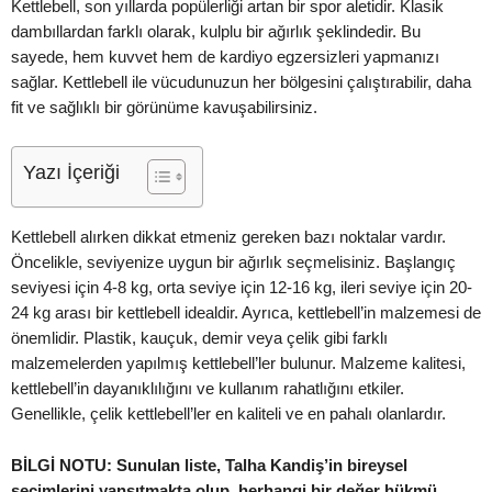
Kettlebell, son yıllarda popülerliği artan bir spor aletidir. Klasik
dambıllardan farklı olarak, kulplu bir ağırlık şeklindedir. Bu
sayede, hem kuvvet hem de kardiyo egzersizleri yapmanızı
sağlar. Kettlebell ile vücudunuzun her bölgesini çalıştırabilir, daha
fit ve sağlıklı bir görünüme kavuşabilirsiniz.
Yazı İçeriği
Kettlebell alırken dikkat etmeniz gereken bazı noktalar vardır.
Öncelikle, seviyenize uygun bir ağırlık seçmelisiniz. Başlangıç
seviyesi için 4-8 kg, orta seviye için 12-16 kg, ileri seviye için 20-
24 kg arası bir kettlebell idealdir. Ayrıca, kettlebell’in malzemesi de
önemlidir. Plastik, kauçuk, demir veya çelik gibi farklı
malzemelerden yapılmış kettlebell’ler bulunur. Malzeme kalitesi,
kettlebell’in dayanıklılığını ve kullanım rahatlığını etkiler.
Genellikle, çelik kettlebell’ler en kaliteli ve en pahalı olanlardır.
BİLGİ NOTU: Sunulan liste, Talha Kandiş’in bireysel
seçimlerini yansıtmakta olup, herhangi bir değer hükmü