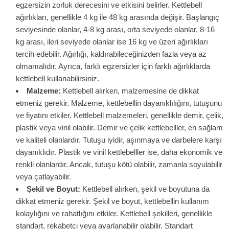
egzersizin zorluk derecesini ve etkisini belirler. Kettlebell
ağırlıkları, genellikle 4 kg ile 48 kg arasında değişir. Başlangıç
seviyesinde olanlar, 4-8 kg arası, orta seviyede olanlar, 8-16
kg arası, ileri seviyede olanlar ise 16 kg ve üzeri ağırlıkları
tercih edebilir. Ağırlığı, kaldırabileceğinizden fazla veya az
olmamalıdır. Ayrıca, farklı egzersizler için farklı ağırlıklarda
kettlebell kullanabilirsiniz.
Malzeme:
Kettlebell alırken, malzemesine de dikkat
etmeniz gerekir. Malzeme, kettlebellin dayanıklılığını, tutuşunu
ve fiyatını etkiler. Kettlebell malzemeleri, genellikle demir, çelik,
plastik veya vinil olabilir. Demir ve çelik kettlebelller, en sağlam
ve kaliteli olanlardır. Tutuşu iyidir, aşınmaya ve darbelere karşı
dayanıklıdır. Plastik ve vinil kettlebelller ise, daha ekonomik ve
renkli olanlardır. Ancak, tutuşu kötü olabilir, zamanla soyulabilir
veya çatlayabilir.
Şekil ve Boyut:
Kettlebell alırken, şekil ve boyutuna da
dikkat etmeniz gerekir. Şekil ve boyut, kettlebellin kullanım
kolaylığını ve rahatlığını etkiler. Kettlebell şekilleri, genellikle
standart, rekabetçi veya ayarlanabilir olabilir. Standart