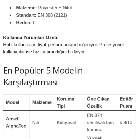
Malzeme:
Polyester + Nitril
Standart:
EN 388 (2121)
Beden:
L
Kullanıcı Yorumları Özeti:
Hobi kullanıcıları fiyat-performansını beğeniyor. Profesyonel
kullanıcılar ise hızlı yıprandığını bildiriyor.
En Popüler 5 Modelin
Karşılaştırması
Koruma
Öne Çıkan
Editör
Model
Malzeme
Tipi
Özellik
Puanı
EN 374
Ansell
Nitril
Kimyasal
sertifikalı tam
9.9/10
AlphaTec
koruma
Yüksek