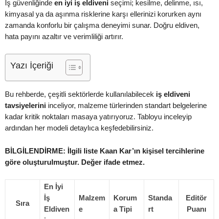
İş güvenliğinde
en iyi iş eldiveni
seçimi; kesilme, delinme, ısı,
kimyasal ya da aşınma risklerine karşı ellerinizi korurken aynı
zamanda konforlu bir çalışma deneyimi sunar. Doğru eldiven,
hata payını azaltır ve verimliliği artırır.
Yazı İçeriği
Bu rehberde, çeşitli sektörlerde kullanılabilecek
iş eldiveni
tavsiyelerini
inceliyor, malzeme türlerinden standart belgelerine
kadar kritik noktaları masaya yatırıyoruz. Tabloyu inceleyip
ardından her modeli detaylıca keşfedebilirsiniz.
BİLGİLENDİRME: İlgili liste Kaan Kar’ın kişisel tercihlerine
göre oluşturulmuştur. Değer ifade etmez.
En İyi
İş
Malzem
Korum
Standa
Editör
Sıra
Eldiven
e
a Tipi
rt
Puanı