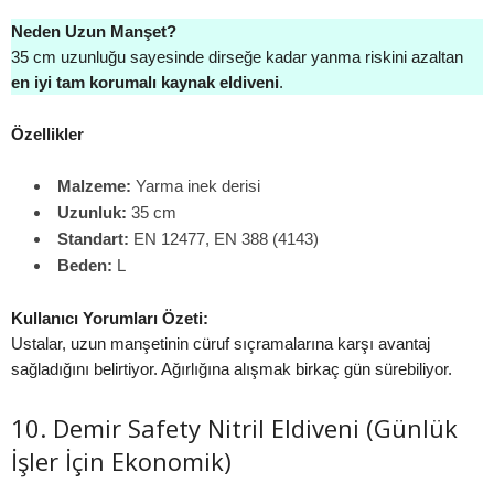
Neden Uzun Manşet?
35 cm uzunluğu sayesinde dirseğe kadar yanma riskini azaltan
en iyi tam korumalı kaynak eldiveni
.
Özellikler
Malzeme:
Yarma inek derisi
Uzunluk:
35 cm
Standart:
EN 12477, EN 388 (4143)
Beden:
L
Kullanıcı Yorumları Özeti:
Ustalar, uzun manşetinin cüruf sıçramalarına karşı avantaj
sağladığını belirtiyor. Ağırlığına alışmak birkaç gün sürebiliyor.
10. Demir Safety Nitril Eldiveni (Günlük
İşler İçin Ekonomik)