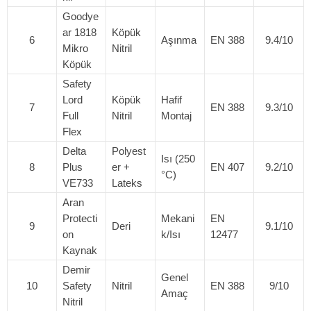
Goodye
ar 1818
Köpük
6
Aşınma
EN 388
9.4/10
Mikro
Nitril
Köpük
Safety
Lord
Köpük
Hafif
7
EN 388
9.3/10
Full
Nitril
Montaj
Flex
Delta
Polyest
Isı (250
8
Plus
er +
EN 407
9.2/10
°C)
VE733
Lateks
Aran
Protecti
Mekani
EN
9
Deri
9.1/10
on
k/Isı
12477
Kaynak
Demir
Genel
10
Safety
Nitril
EN 388
9/10
Amaç
Nitril