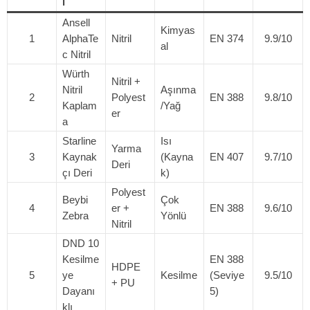
i
Ansell
Kimyas
1
AlphaTe
Nitril
EN 374
9.9/10
al
c Nitril
Würth
Nitril +
Nitril
Aşınma
2
Polyest
EN 388
9.8/10
Kaplam
/Yağ
er
a
Starline
Isı
Yarma
3
Kaynak
(Kayna
EN 407
9.7/10
Deri
çı Deri
k)
Polyest
Beybi
Çok
4
er +
EN 388
9.6/10
Zebra
Yönlü
Nitril
DND 10
Kesilme
EN 388
HDPE
5
ye
Kesilme
(Seviye
9.5/10
+ PU
Dayanı
5)
klı