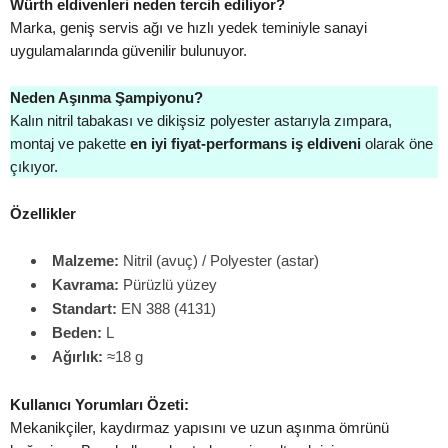
Würth eldivenleri neden tercih ediliyor?
Marka, geniş servis ağı ve hızlı yedek teminiyle sanayi
uygulamalarında güvenilir bulunuyor.
Neden Aşınma Şampiyonu?
Kalın nitril tabakası ve dikişsiz polyester astarıyla zımpara,
montaj ve pakette
en iyi fiyat-performans iş eldiveni
olarak öne
çıkıyor.
Özellikler
Malzeme:
Nitril (avuç) / Polyester (astar)
Kavrama:
Pürüzlü yüzey
Standart:
EN 388 (4131)
Beden:
L
Ağırlık:
≈18 g
Kullanıcı Yorumları Özeti:
Mekanikçiler, kaydırmaz yapısını ve uzun aşınma ömrünü