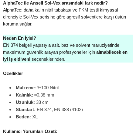
AlphaTec ile Ansell Sol-Vex arasındaki fark nedir?
AlphaTec; daha kalın nitril tabakası ve FKM testli kimyasal
direnciyle Sol-Vex serisine göre agresif solventlere karşı üstün
koruma sağlar.
Neden En İyisi?
EN 374 belgeli yapısıyla asit, baz ve solvent maruziyetinde
maksimum güvenlik arayan profesyoneller için
alınabilecek en
iyi iş eldiveni
seçeneklerinden.
Özellikler
Malzeme:
%100 Nitril
Kalınlık:
≈0,38 mm
Uzunluk:
33 cm
Standart:
EN 374, EN 388 (4102)
Beden:
XL
Kullanıcı Yorumları Özeti: