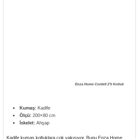
Enza Home Cordell 2’li Koltuk
Kumaş:
Kadife
Ölçü:
200×80 cm
İskelet:
Ahşap
Kadife kumaş koltuklara çok yakışıyor. Bunu Enza Home