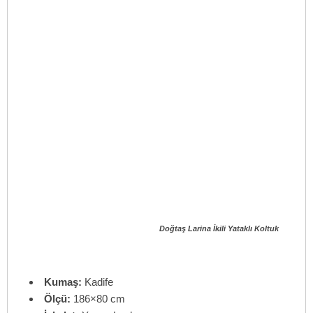
Doğtaş Larina İkili Yataklı Koltuk
Kumaş:
Kadife
Ölçü:
186×80 cm