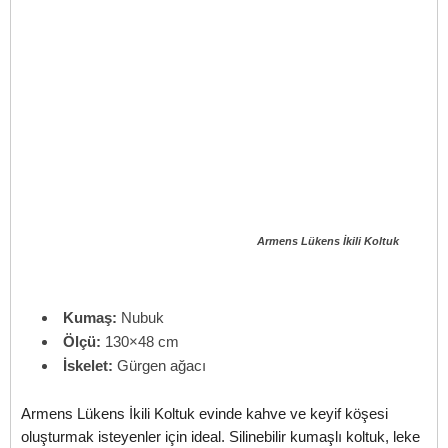
Armens Lükens İkili Koltuk
Kumaş:
Nubuk
Ölçü:
130×48 cm
İskelet:
Gürgen ağacı
Armens Lükens İkili Koltuk evinde kahve ve keyif köşesi
oluşturmak isteyenler için ideal. Silinebilir kumaşlı koltuk, leke