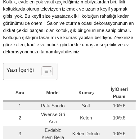
Koltuk, evde en çok vakit geçirdiğimiz mobilyalardan biri. İkili
koltuklarda oturup televizyon izlemek ve uzanıp keyif yapmak
gibisi yok. Bu keyfi size yaşatacak ikili koltuğun rahatlığı kadar
görünümü de önemli. Salon ve oturma odası dekorasyonunun en
dikkat çekici parçası olan koltuk, şık bir görünüme sahip olmalı.
Koltuğun şıklığını tasarımı ve kumaş yapıları belirliyor. Zevkinize
göre keten, kadife ve nubuk gibi farklı kumaşlar seçebilir ve ev
dekorasyonunuzu tamamlayabilirsiniz.
Yazı İçeriği
İyiÖneri
Sıra
Model
Kumaş
Puanı
1
Pafu Sando
Soft
10/9.6
Vivense Gri
2
Keten
10/9.8
Aria
Evdebiz
3
Keten Dokulu
10/9.6
Krem Bella