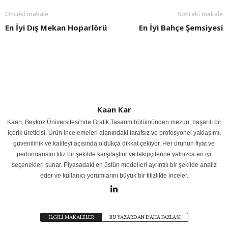
Önceki makale
Sonraki makale
En İyi Dış Mekan Hoparlörü
En İyi Bahçe Şemsiyesi
Kaan Kar
Kaan, Beykoz Üniversitesi'nde Grafik Tasarım bölümünden mezun, başarılı bir
içerik üreticisi. Ürün incelemeleri alanındaki tarafsız ve profesyonel yaklaşımı,
güvenilirlik ve kaliteyi açısında oldukça dikkat çekiyor. Her ürünün fiyat ve
performansını titiz bir şekilde karşılaştırır ve takipçilerine yalnızca en iyi
seçenekleri sunar. Piyasadaki en üstün modelleri ayrıntılı bir şekilde analiz
eder ve kullanıcı yorumlarını büyük bir titizlikle inceler.
İLGİLİ MAKALELER
BU YAZARDAN DAHA FAZLASI