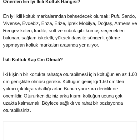
Önerilen En İyi İkili Koltuk Hangisi?
En iyi ikili koltuk markalarından bahsedecek olursak: Pufu Sando,
Vivense, Evdebiz, Enza, Erize, İprek Mobilya, Doğtaş, Armens ve
Rengev keten, kadife, soft ve nubuk gibi kumaş seçenekleri
bulunan, sağlam iskeletli, yüksek dansite süngerli, çökme
yapmayan koltuk markaları arasında yer alıyor.
İkili Koltuk Kaç Cm Olmalı?
İki kişinin bir koltukta rahatça oturabilmesi için koltuğun en az 1.60
cm genişlikte olması gerekir. Koltuğun genişliği 1.60 cm’den
yukarı çıktıkça rahatlığı artar. Bunun yanı sıra derinlik de
önemlidir. Otururken diziniz arka kısmı koltuğun ucuna çok
uzakta kalmamalı. Böylece sağlıklı ve rahat bir pozisyonda
oturabilirsiniz.