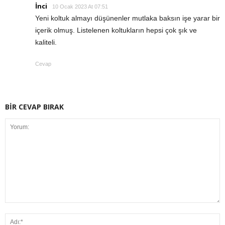
İnci
10 Ocak 2023 At 07:51
Yeni koltuk almayı düşünenler mutlaka baksın işe yarar bir
içerik olmuş. Listelenen koltukların hepsi çok şık ve
kaliteli.
Cevap
BİR CEVAP BIRAK