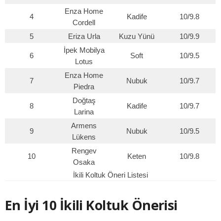
Enza Home
4
Kadife
10/9.8
Cordell
5
Eriza Urla
Kuzu Yünü
10/9.9
İpek Mobilya
6
Soft
10/9.5
Lotus
Enza Home
7
Nubuk
10/9.7
Piedra
Doğtaş
8
Kadife
10/9.7
Larina
Armens
9
Nubuk
10/9.5
Lükens
Rengev
10
Keten
10/9.8
Osaka
İkili Koltuk Öneri Listesi
En İyi 10 İkili Koltuk Önerisi