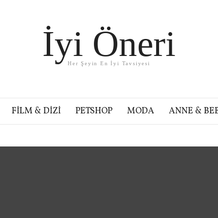
İyi Öneri
Her Şeyin En İyi Tavsiyesi
FILM & DIZI
PETSHOP
MODA
ANNE & BE