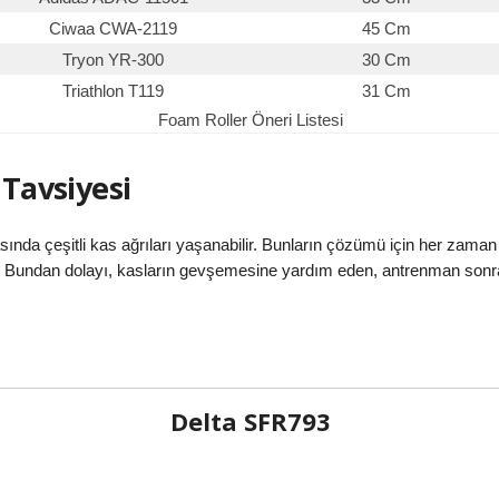
Ciwaa CWA-2119
45 Cm
Tryon YR-300
30 Cm
Triathlon T119
31 Cm
Foam Roller Öneri Listesi
 Tavsiyesi
nda çeşitli kas ağrıları yaşanabilir. Bunların çözümü için her zam
ırılır. Bundan dolayı, kasların gevşemesine yardım eden, antrenman son
Delta
SFR793