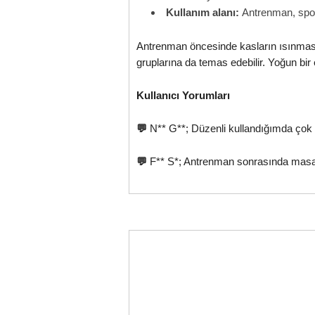
Kullanım alanı:
Antrenman, spor
Antrenman öncesinde kasların ısınması
gruplarına da temas edebilir. Yoğun bi
Kullanıcı Yorumları
💬
N** G**; Düzenli kullandığımda çok iyi 
💬
F** S*; Antrenman sonrasında masaj 