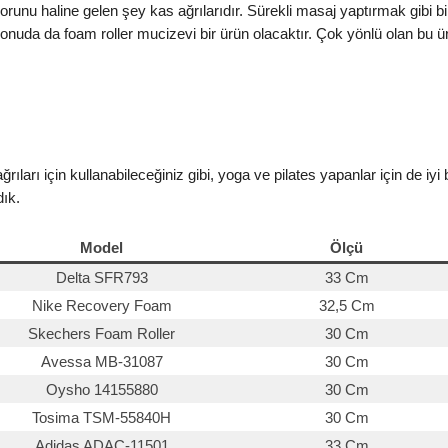
runu haline gelen şey kas ağrılarıdır. Sürekli masaj yaptırmak gibi bi
 konuda da foam roller mucizevi bir ürün olacaktır. Çok yönlü olan bu 
ları için kullanabileceğiniz gibi, yoga ve pilates yapanlar için de iyi 
dık.
Model
Ölçü
Delta SFR793
33 Cm
Nike Recovery Foam
32,5 Cm
Skechers Foam Roller
30 Cm
Avessa MB-31087
30 Cm
Oysho 14155880
30 Cm
Tosima TSM-55840H
30 Cm
Adidas ADAC-11501
33 Cm