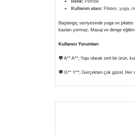
Renk:
Pembe
Kullanım alanı:
Pilates, yoga, 
Başlangıç seviyesinde yoga ve pilates y
kasları yormaz. Masaj ve denge eğitimi 
Kullanıcı Yorumları
💬
A** A**; Yapı olarak sert bir ürün. k
💬
G** Y**; Gerçekten çok güzel. Her sa