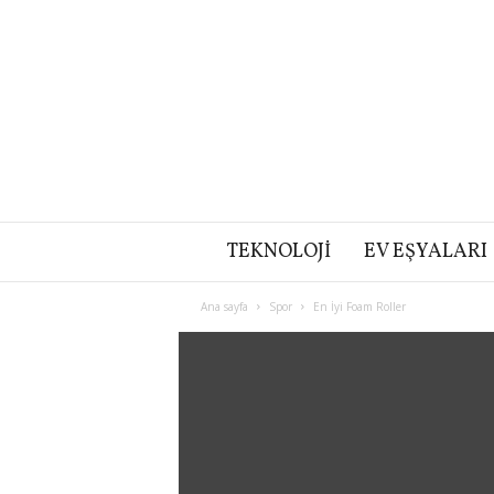
TEKNOLOJI
EV EŞYALARI
Ana sayfa
Spor
En İyi Foam Roller