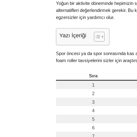
Yoğun bir aktivite döneminde hepimizin so
alternatifleri değerlendirmek gerekir. Bu
egzersizler için yardımcı olur.
Yazı İçeriği
Spor öncesi ya da spor sonrasında kas ağrı
foam roller tavsiyelerini sizler için araştır
Sıra
1
2
3
4
5
6
7