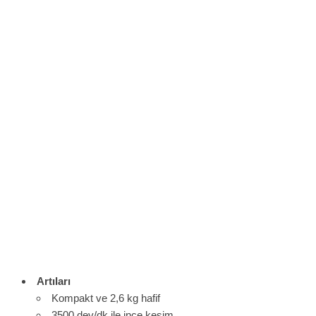
Artıları
Kompakt ve 2,6 kg hafif
3500 dev/dk ile ince kesim