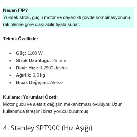
Neden F/P?
Yüksek strok, güçlü motor ve dayanıklı gövde kombinasyonunu
rakiplerine göre ulaşılabilir fiyata sunar.
Teknik Özellikler
Güç:
1100 W
Strok Uzunluğu:
29 mm
Devir Hızı:
0-2900 dev/dk
Ağırlık:
3,5 kg
Bıçak Değişimi:
Aletsiz
Kullanıcı Yorumları Özeti:
Motor gücü ve aletsiz değişim mekanizması övülüyor. Uzun
kullanımda titreşimi biraz yorucu bulunmuş.
4. Stanley SPT900 (Hız Aşığı)