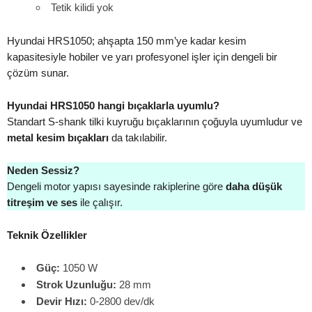
Tetik kilidi yok
Hyundai HRS1050; ahşapta 150 mm’ye kadar kesim
kapasitesiyle hobiler ve yarı profesyonel işler için dengeli bir
çözüm sunar.
Hyundai HRS1050 hangi bıçaklarla uyumlu?
Standart S-shank tilki kuyruğu bıçaklarının çoğuyla uyumludur ve
metal kesim bıçakları
da takılabilir.
Neden Sessiz?
Dengeli motor yapısı sayesinde rakiplerine göre
daha düşük
titreşim ve ses
ile çalışır.
Teknik Özellikler
Güç:
1050 W
Strok Uzunluğu:
28 mm
Devir Hızı:
0-2800 dev/dk