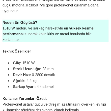
güçlü motorla JR3050T’ye göre profesyonel kullanıma daha
uygundur.
Neden En Güçlüsü?
1510 W motoru ve sarkaç hareketiyle
en yüksek kesme
performansı
sunarak kalın kiriş ve metal borularda bile
zorlanmaz.
Teknik Özellikler
Güç:
1510 W
Strok Uzunluğu:
28 mm
Devir Hızı:
0-2800 dev/dk
Ağırlık:
4,4 kg
Sarkaç Ayarı:
4 kademeli
Kullanıcı Yorumları Özeti:
Profesyonel ustalar gücü ve titreşim azaltmasını överken, ev tipi
kullanıcılar ağırlığını dezavantaj olarak belirtmiş.