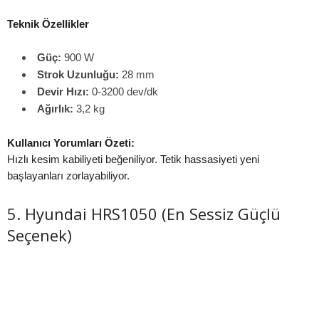
Teknik Özellikler
Güç:
900 W
Strok Uzunluğu:
28 mm
Devir Hızı:
0-3200 dev/dk
Ağırlık:
3,2 kg
Kullanıcı Yorumları Özeti:
Hızlı kesim kabiliyeti beğeniliyor. Tetik hassasiyeti yeni
başlayanları zorlayabiliyor.
5. Hyundai HRS1050 (En Sessiz Güçlü
Seçenek)