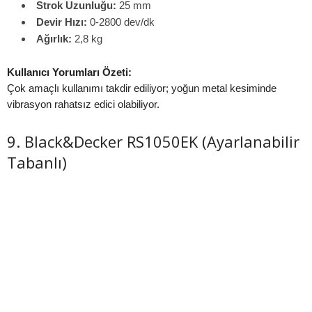
Strok Uzunluğu:
25 mm
Devir Hızı:
0-2800 dev/dk
Ağırlık:
2,8 kg
Kullanıcı Yorumları Özeti:
Çok amaçlı kullanımı takdir ediliyor; yoğun metal kesiminde
vibrasyon rahatsız edici olabiliyor.
9. Black&Decker RS1050EK (Ayarlanabilir
Tabanlı)