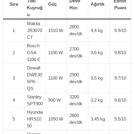
Tilki
Devir
Editör
Sıra
Güç
Ağırlık
Kuyruğ
Hızı
Puanı
u
Makita
2800
1
JR3070
1510 W
4,4 kg
9.9/10
dev/dk
CT
Bosch
2700
2
GSA
1100 W
3,6 kg
9.8/10
dev/dk
1100 E
Dewalt
DWE30
2900
3
1100 W
3,5 kg
9.7/10
5PK-
dev/dk
QS
Stanley
3200
4
900 W
3,2 kg
9.6/10
SPT900
dev/dk
Hyundai
2800
5
HRS10
1050 W
3,45 kg
9.5/10
dev/dk
50