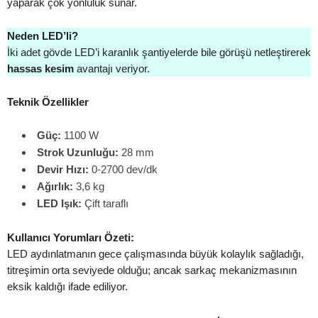
yaparak çok yönlülük sunar.
Neden LED’li?
İki adet gövde LED’i karanlık şantiyelerde bile görüşü netleştirerek
hassas kesim
avantajı veriyor.
Teknik Özellikler
Güç:
1100 W
Strok Uzunluğu:
28 mm
Devir Hızı:
0-2700 dev/dk
Ağırlık:
3,6 kg
LED Işık:
Çift taraflı
Kullanıcı Yorumları Özeti:
LED aydınlatmanın gece çalışmasında büyük kolaylık sağladığı,
titreşimin orta seviyede olduğu; ancak sarkaç mekanizmasının
eksik kaldığı ifade ediliyor.