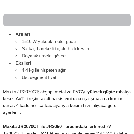
Artıları
1510 W yüksek motor gücü
Sarkaç hareketli bıçak, hızlı kesim
Dayanıklı metal gövde
Eksileri
4,4 kg ile nispeten ağır
Üst segment fiyat
Makita JR3070CT; ahşap, metal ve PVC’yi
yüksek güçte
rahatça
keser. AVT titreşim azaltma sistemi uzun çalışmalarda konfor
sunar. 4 kademeli sarkaç ayarıyla kesim hızı ihtiyaca göre
ayarlanır.
Makita JR3070CT ile JR3050T arasındaki fark nedir?
JR3070CT modeli, AVT titreşim sönümleme ve 1510 W’lık daha