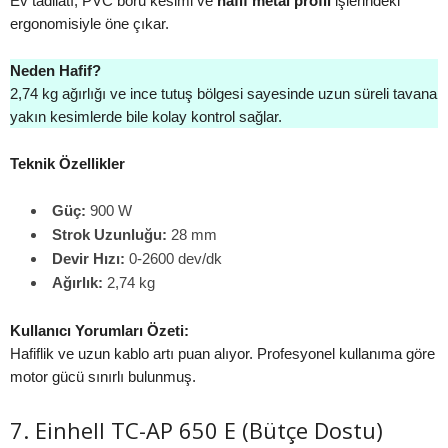
Ev tadilatı, PVC boru kesimi ve
hafif metal profil
işlerindeki
ergonomisiyle öne çıkar.
Neden Hafif?
2,74 kg ağırlığı ve ince tutuş bölgesi sayesinde uzun süreli tavana
yakın kesimlerde bile kolay kontrol sağlar.
Teknik Özellikler
Güç:
900 W
Strok Uzunluğu:
28 mm
Devir Hızı:
0-2600 dev/dk
Ağırlık:
2,74 kg
Kullanıcı Yorumları Özeti:
Hafiflik ve uzun kablo artı puan alıyor. Profesyonel kullanıma göre
motor gücü sınırlı bulunmuş.
7. Einhell TC-AP 650 E (Bütçe Dostu)