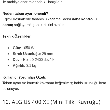
ile mobilya onarımlarında kullanışlıdır.
Neden taban ayarı önemli?
Eğimli kesimlerde tabanın 3 kademeli açısı
daha kontrollü
sonuç
sağlayarak çapak riskini azaltır.
Teknik Özellikler
Güç:
1050 W
Strok Uzunluğu:
29 mm
Devir Hızı:
0-2400 dev/dk
Ağırlık:
3,1 kg
Kullanıcı Yorumları Özeti:
Taban ayarı ve kauçuk kavrama beğenilmiş; kablo uzunluğu kısa
bulunuyor.
10. AEG US 400 XE (Mini Tilki Kuyruğu)