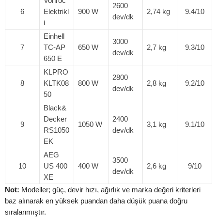
Vonroc
2600
6
Elektrikl
900 W
2,74 kg
9.4/10
dev/dk
i
Einhell
3000
7
TC-AP
650 W
2,7 kg
9.3/10
dev/dk
650 E
KLPRO
2800
8
KLTK08
800 W
2,8 kg
9.2/10
dev/dk
50
Black&
Decker
2400
9
1050 W
3,1 kg
9.1/10
RS1050
dev/dk
EK
AEG
3500
10
US 400
400 W
2,6 kg
9/10
dev/dk
XE
Not:
Modeller; güç, devir hızı, ağırlık ve marka değeri kriterleri
baz alınarak en yüksek puandan daha düşük puana doğru
sıralanmıştır.