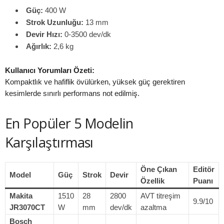
Güç:
400 W
Strok Uzunluğu:
13 mm
Devir Hızı:
0-3500 dev/dk
Ağırlık:
2,6 kg
Kullanıcı Yorumları Özeti:
Kompaktlık ve hafiflik övülürken, yüksek güç gerektiren
kesimlerde sınırlı performans not edilmiş.
En Popüler 5 Modelin
Karşılaştırması
Öne Çıkan
Editör
Model
Güç
Strok
Devir
Özellik
Puanı
Makita
1510
28
2800
AVT titreşim
9.9/10
JR3070CT
W
mm
dev/dk
azaltma
Bosch