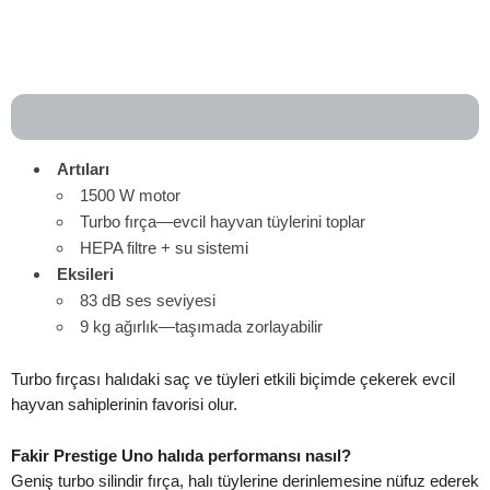
Artıları
1500 W motor
Turbo fırça—evcil hayvan tüylerini toplar
HEPA filtre + su sistemi
Eksileri
83 dB ses seviyesi
9 kg ağırlık—taşımada zorlayabilir
Turbo fırçası halıdaki saç ve tüyleri etkili biçimde çekerek evcil
hayvan sahiplerinin favorisi olur.
Fakir Prestige Uno halıda performansı nasıl?
Geniş turbo silindir fırça, halı tüylerine derinlemesine nüfuz ederek