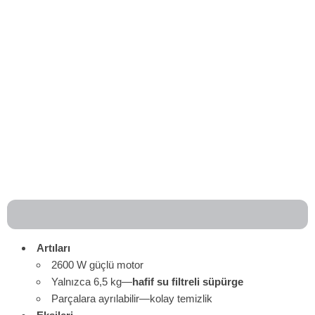
Artıları
2600 W güçlü motor
Yalnızca 6,5 kg—
hafif su filtreli süpürge
Parçalara ayrılabilir—kolay temizlik