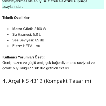
temizleyebilmesiyle
en iyi su filtreli elektrikli süpürge
adaylarından.
Teknik Özellikler
Motor Gücü:
2400 W
Su Haznesi:
5,8 L
Ses Seviyesi:
85 dB
Filtre:
HEPA + su
Kullanıcı Yorumları Özeti:
Geniş hazne ve güçlü emiş çok beğeniliyor; ses seviyesi ve
gövde büyüklüğü en sık dile getirilen eksiler.
4. Arçelik S 4312 (Kompakt Tasarım)