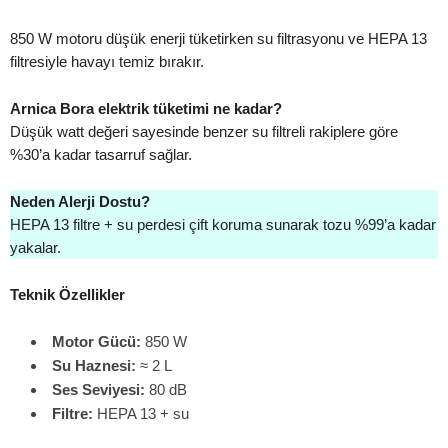
850 W motoru düşük enerji tüketirken su filtrasyonu ve HEPA 13
filtresiyle havayı temiz bırakır.
Arnica Bora elektrik tüketimi ne kadar?
Düşük watt değeri sayesinde benzer su filtreli rakiplere göre
%30’a kadar tasarruf sağlar.
Neden Alerji Dostu?
HEPA 13 filtre + su perdesi çift koruma sunarak tozu %99’a kadar
yakalar.
Teknik Özellikler
Motor Gücü:
850 W
Su Haznesi:
≈ 2 L
Ses Seviyesi:
80 dB
Filtre:
HEPA 13 + su