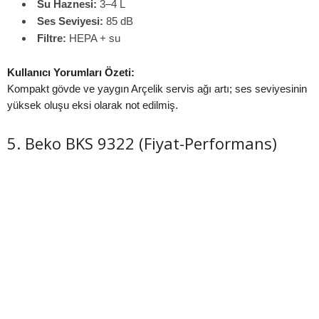
Su Haznesi:
3–4 L
Ses Seviyesi:
85 dB
Filtre:
HEPA + su
Kullanıcı Yorumları Özeti:
Kompakt gövde ve yaygın Arçelik servis ağı artı; ses seviyesinin
yüksek oluşu eksi olarak not edilmiş.
5. Beko BKS 9322 (Fiyat-Performans)