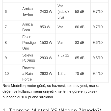
Var
Arnica
6
2400 W
(ıslak/k
58 dB
9.7/10
Tayfun
uru)
Arnica
7
850 W
Var
80 dB
9.7/10
Bora
Fakir
8
Prestige
1500 W
Var
83 dB
9.6/10
Uno
Stilevs
7 L / 12
9
2800 W
85 dB
9.5/10
IS-2800
L
Rowent
10
a Rain
2600 W
1.2 L
79 dB
9.4/10
Force
Not:
Modeller; motor gücü, su haznesi, ses seviyesi, marka
değeri ve kullanıcı memnuniyeti kriterlerine göre en yüksek
puandan düşük puana sıralandı.
1. Thomas Mistral XS (Neden Zirvede?)