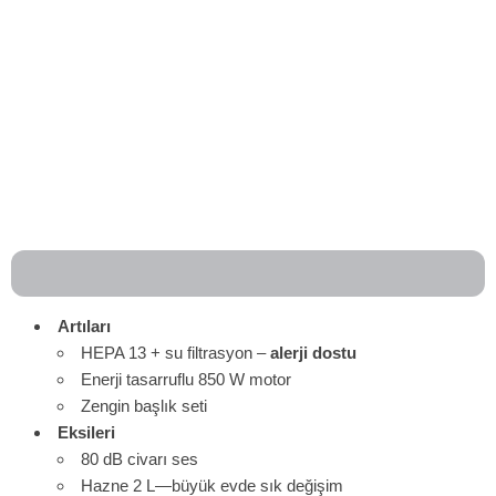
Artıları
HEPA 13 + su filtrasyon –
alerji dostu
Enerji tasarruflu 850 W motor
Zengin başlık seti
Eksileri
80 dB civarı ses
Hazne 2 L—büyük evde sık değişim