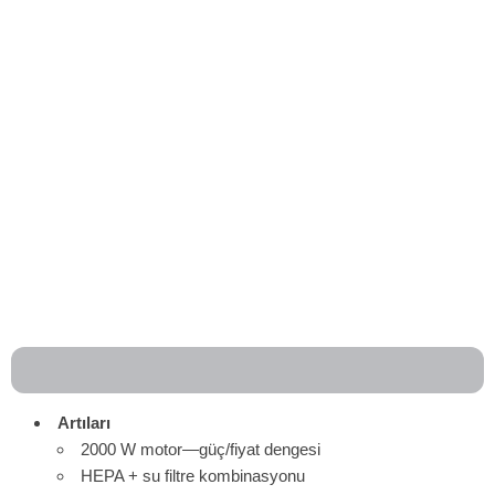
Artıları
2000 W motor—güç/fiyat dengesi
HEPA + su filtre kombinasyonu