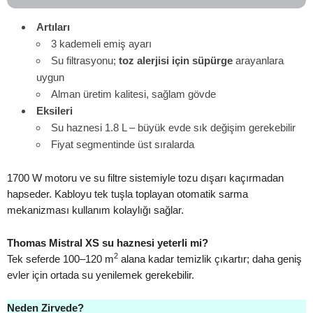
Artıları
3 kademeli emiş ayarı
Su filtrasyonu;
toz alerjisi için süpürge
arayanlara
uygun
Alman üretim kalitesi, sağlam gövde
Eksileri
Su haznesi 1.8 L – büyük evde sık değişim gerekebilir
Fiyat segmentinde üst sıralarda
1700 W motoru ve su filtre sistemiyle tozu dışarı kaçırmadan
hapseder. Kabloyu tek tuşla toplayan otomatik sarma
mekanizması kullanım kolaylığı sağlar.
Thomas Mistral XS su haznesi yeterli mi?
2
Tek seferde 100–120 m
alana kadar temizlik çıkartır; daha geniş
evler için ortada su yenilemek gerekebilir.
Neden Zirvede?