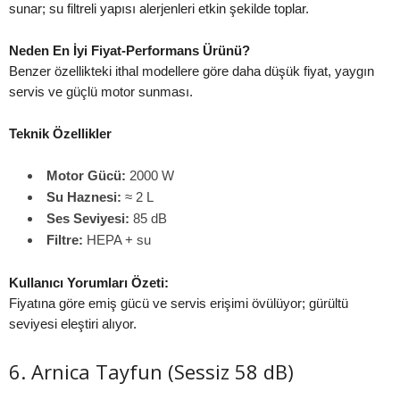
sunar; su filtreli yapısı alerjenleri etkin şekilde toplar.
Neden En İyi Fiyat-Performans Ürünü?
Benzer özellikteki ithal modellere göre daha düşük fiyat, yaygın
servis ve güçlü motor sunması.
Teknik Özellikler
Motor Gücü:
2000 W
Su Haznesi:
≈ 2 L
Ses Seviyesi:
85 dB
Filtre:
HEPA + su
Kullanıcı Yorumları Özeti:
Fiyatına göre emiş gücü ve servis erişimi övülüyor; gürültü
seviyesi eleştiri alıyor.
6. Arnica Tayfun (Sessiz 58 dB)