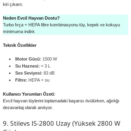
kiri çıkarır.
Neden Evcil Hayvan Dostu?
Turbo fırça + HEPA filtre kombinasyonu tüy, kepek ve kokuyu
minimuma indirir.
Teknik Özellikler
Motor Gücü:
1500 W
Su Haznesi:
≈ 3 L
Ses Seviyesi:
83 dB
Filtre:
HEPA + su
Kullanıcı Yorumları Özeti:
Evcil hayvan tüylerini toplamadaki başarısı övülürken, ağırlığı
dezavantaj olarak anılıyor.
9. Stilevs IS-2800 Uzay (Yüksek 2800 W