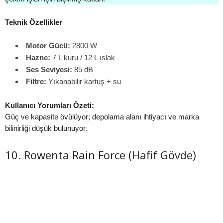
Teknik Özellikler
Motor Gücü:
2800 W
Hazne:
7 L kuru / 12 L ıslak
Ses Seviyesi:
85 dB
Filtre:
Yıkanabilir kartuş + su
Kullanıcı Yorumları Özeti:
Güç ve kapasite övülüyor; depolama alanı ihtiyacı ve marka
bilinirliği düşük bulunuyor.
10. Rowenta Rain Force (Hafif Gövde)