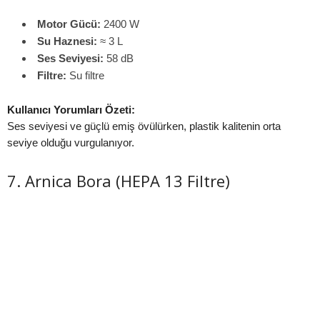
Motor Gücü:
2400 W
Su Haznesi:
≈ 3 L
Ses Seviyesi:
58 dB
Filtre:
Su filtre
Kullanıcı Yorumları Özeti:
Ses seviyesi ve güçlü emiş övülürken, plastik kalitenin orta
seviye olduğu vurgulanıyor.
7. Arnica Bora (HEPA 13 Filtre)