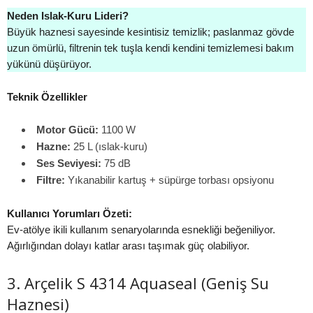
Neden Islak-Kuru Lideri?
Büyük haznesi sayesinde kesintisiz temizlik; paslanmaz gövde
uzun ömürlü, filtrenin tek tuşla kendi kendini temizlemesi bakım
yükünü düşürüyor.
Teknik Özellikler
Motor Gücü:
1100 W
Hazne:
25 L (ıslak-kuru)
Ses Seviyesi:
75 dB
Filtre:
Yıkanabilir kartuş + süpürge torbası opsiyonu
Kullanıcı Yorumları Özeti:
Ev-atölye ikili kullanım senaryolarında esnekliği beğeniliyor.
Ağırlığından dolayı katlar arası taşımak güç olabiliyor.
3. Arçelik S 4314 Aquaseal (Geniş Su
Haznesi)