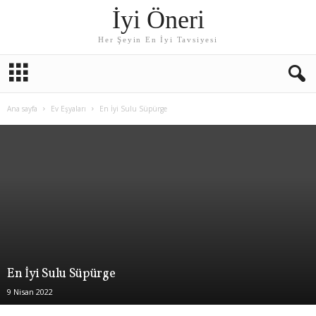
İyi Öneri
Her Şeyin En İyi Tavsiyesi
Ana sayfa
Ev Eşyaları
En İyi Sulu Süpürge
En İyi Sulu Süpürge
9 Nisan 2022