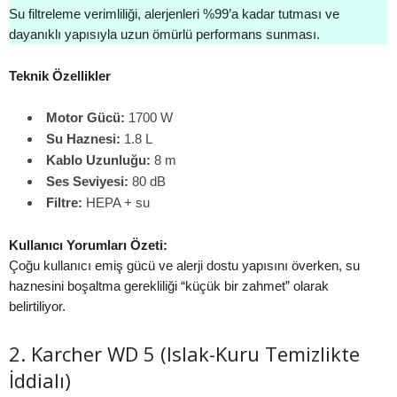
Su filtreleme verimliliği, alerjenleri %99’a kadar tutması ve
dayanıklı yapısıyla uzun ömürlü performans sunması.
Teknik Özellikler
Motor Gücü:
1700 W
Su Haznesi:
1.8 L
Kablo Uzunluğu:
8 m
Ses Seviyesi:
80 dB
Filtre:
HEPA + su
Kullanıcı Yorumları Özeti:
Çoğu kullanıcı emiş gücü ve alerji dostu yapısını överken, su
haznesini boşaltma gerekliliği “küçük bir zahmet” olarak
belirtiliyor.
2. Karcher WD 5 (Islak-Kuru Temizlikte
İddialı)