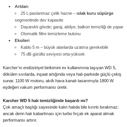
Artıları
25 L paslanmaz çelik hazne –
ıslak kuru süpürge
segmentinde dev kapasite
Dayanıklı gövde; garaj, atölye, balkon temizliği de yapar
Otomatik filtre temizleme butonu
Eksileri
Kablo 5 m – büyük alanlarda uzatma gerekebilir
75 dB gürültü seviyesi orta-yüksek
Karcher’ın endüstriyel birikimini ev kullanımına taşıyan WD 5,
dökülen sıvılarda, inşaat artığında veya halı-parkede güçlü çekiş
sunar. 1100 W motoru, akıllı hava kanalı tasarımıyla 1800 W
eşdeğeri vakum performansı üretir.
Karcher WD 5 halı temizliğinde başarılı mı?
Çok amaçlı başlığı sayesinde kalın halıda bile kırıntı bırakmaz;
ancak derin halı kabartması için turbo fırçalı ek aparat almak
performansı artırır.