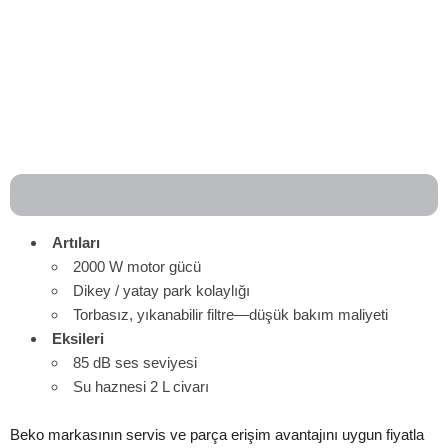
Artıları
2000 W motor gücü
Dikey / yatay park kolaylığı
Torbasız, yıkanabilir filtre—düşük bakım maliyeti
Eksileri
85 dB ses seviyesi
Su haznesi 2 L civarı
Beko markasının servis ve parça erişim avantajını uygun fiyatla