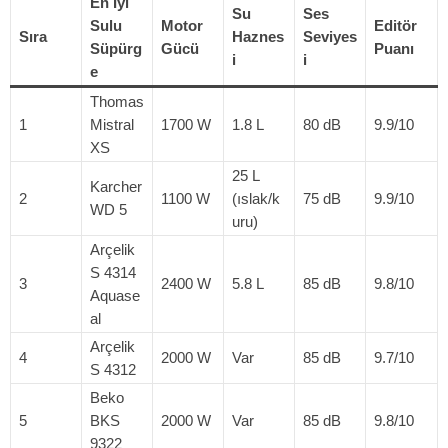
En İyi
Su
Ses
Sulu
Motor
Editör
Sıra
Haznes
Seviyes
Süpürg
Gücü
Puanı
i
i
e
Thomas
1
Mistral
1700 W
1.8 L
80 dB
9.9/10
XS
25 L
Karcher
2
1100 W
(ıslak/k
75 dB
9.9/10
WD 5
uru)
Arçelik
S 4314
3
2400 W
5.8 L
85 dB
9.8/10
Aquase
al
Arçelik
4
2000 W
Var
85 dB
9.7/10
S 4312
Beko
5
BKS
2000 W
Var
85 dB
9.8/10
9322