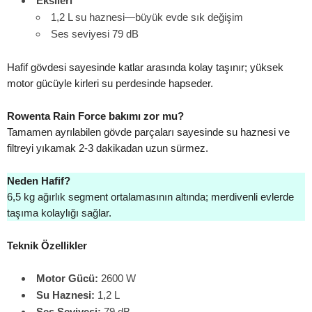
Eksileri
1,2 L su haznesi—büyük evde sık değişim
Ses seviyesi 79 dB
Hafif gövdesi sayesinde katlar arasında kolay taşınır; yüksek
motor gücüyle kirleri su perdesinde hapseder.
Rowenta Rain Force bakımı zor mu?
Tamamen ayrılabilen gövde parçaları sayesinde su haznesi ve
filtreyi yıkamak 2-3 dakikadan uzun sürmez.
Neden Hafif?
6,5 kg ağırlık segment ortalamasının altında; merdivenli evlerde
taşıma kolaylığı sağlar.
Teknik Özellikler
Motor Gücü:
2600 W
Su Haznesi:
1,2 L
Ses Seviyesi:
79 dB