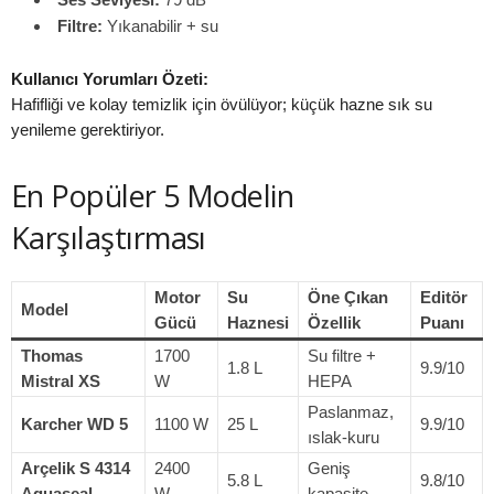
Filtre:
Yıkanabilir + su
Kullanıcı Yorumları Özeti:
Hafifliği ve kolay temizlik için övülüyor; küçük hazne sık su
yenileme gerektiriyor.
En Popüler 5 Modelin
Karşılaştırması
Motor
Su
Öne Çıkan
Editör
Model
Gücü
Haznesi
Özellik
Puanı
Thomas
1700
Su filtre +
1.8 L
9.9/10
Mistral XS
W
HEPA
Paslanmaz,
Karcher WD 5
1100 W
25 L
9.9/10
ıslak-kuru
Arçelik S 4314
2400
Geniş
5.8 L
9.8/10
Aquaseal
W
kapasite