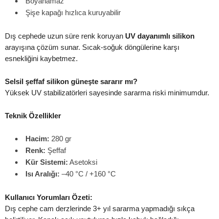
Boyanamaz
Şişe kapağı hızlıca kuruyabilir
Dış cephede uzun süre renk koruyan
UV dayanımlı silikon
arayışına çözüm sunar. Sıcak-soğuk döngülerine karşı
esnekliğini kaybetmez.
Selsil şeffaf silikon güneşte sararır mı?
Yüksek UV stabilizatörleri sayesinde sararma riski minimumdur.
Teknik Özellikler
Hacim:
280 gr
Renk:
Şeffaf
Kür Sistemi:
Asetoksi
Isı Aralığı:
–40 °C / +160 °C
Kullanıcı Yorumları Özeti:
Dış cephe cam derzlerinde 3+ yıl sararma yapmadığı sıkça