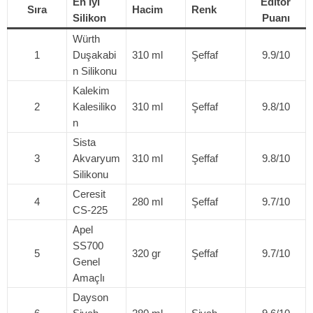
En İyi
Editör
Sıra
Hacim
Renk
Silikon
Puanı
Würth
1
Duşakabi
310 ml
Şeffaf
9.9/10
n Silikonu
Kalekim
2
Kalesiliko
310 ml
Şeffaf
9.8/10
n
Sista
3
Akvaryum
310 ml
Şeffaf
9.8/10
Silikonu
Ceresit
4
280 ml
Şeffaf
9.7/10
CS-225
Apel
SS700
5
320 gr
Şeffaf
9.7/10
Genel
Amaçlı
Dayson