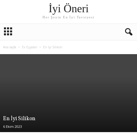
İyi Öneri
Her Şeyin En İyi Tavsiyesi
Ana sayfa
Ev Eşyaları
En İyi Silikon
En İyi Silikon
6 Ekim 2023