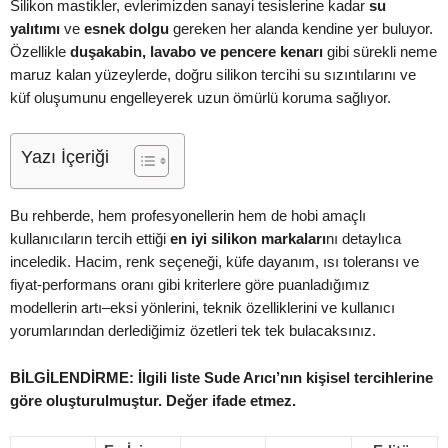
Silikon mastikler, evlerimizden sanayi tesislerine kadar
su
yalıtımı
ve
esnek dolgu
gereken her alanda kendine yer buluyor.
Özellikle
duşakabin, lavabo ve pencere kenarı
gibi sürekli neme
maruz kalan yüzeylerde, doğru silikon tercihi su sızıntılarını ve
küf oluşumunu engelleyerek uzun ömürlü koruma sağlıyor.
Yazı İçeriği
Bu rehberde, hem profesyonellerin hem de hobi amaçlı
kullanıcıların tercih ettiği
en iyi silikon markaları
nı detaylıca
inceledik. Hacim, renk seçeneği, küfe dayanım, ısı toleransı ve
fiyat-performans oranı gibi kriterlere göre puanladığımız
modellerin artı–eksi yönlerini, teknik özelliklerini ve kullanıcı
yorumlarından derlediğimiz özetleri tek tek bulacaksınız.
BİLGİLENDİRME: İlgili liste Sude Arıcı’nın kişisel tercihlerine
göre oluşturulmuştur. Değer ifade etmez.