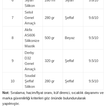
6
Siyah
280 ml
Siyah
9.6/10
Silikon
Selsil
7
Genel
280 gr
Şeffaf
9.6/10
Amaçlı
Akfix
AS606
8
500 gr
Beyaz
9.5/10
Silikonize
Mastik
Derby
D32
9
320 gr
Şeffaf
9.5/10
Genel
Amaçlı
Soudal
10
Şeffaf
280 gr
Şeffaf
9.5/10
Silikon
Not:
Sıralama; hacim/fiyat oranı, küf direnci, sıcaklık dayanımı ve
marka güvenilirliği kriterleri göz önünde bulundurularak
yapılmıştır.