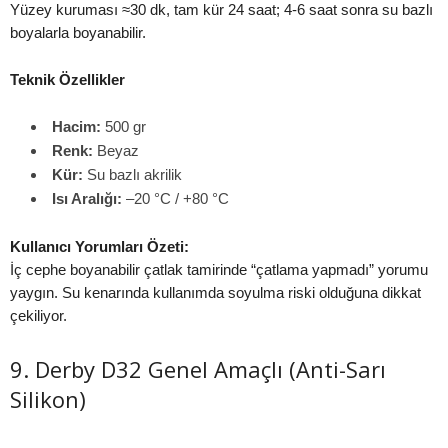
Yüzey kuruması ≈30 dk, tam kür 24 saat; 4-6 saat sonra su bazlı
boyalarla boyanabilir.
Teknik Özellikler
Hacim:
500 gr
Renk:
Beyaz
Kür:
Su bazlı akrilik
Isı Aralığı:
–20 °C / +80 °C
Kullanıcı Yorumları Özeti:
İç cephe boyanabilir çatlak tamirinde “çatlama yapmadı” yorumu
yaygın. Su kenarında kullanımda soyulma riski olduğuna dikkat
çekiliyor.
9. Derby D32 Genel Amaçlı (Anti-Sarı
Silikon)