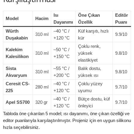
Isı
Öne Çıkan
Editör
Model
Hacim
Dayanımı
Özellik
Puanı
Würth
–40 °C /
Küf karşıtı, hızlı
310 ml
9.9/10
Duşakabin
+120 °C
kür
Çoklu renk,
Kalekim
–50 °C /
310 ml
yüksek
9.8/10
Kalesilikon
+150 °C
elastikiyet
Sista
–55 °C /
Balık dostu,
310 ml
9.8/10
Akvaryum
+200 °C
yüksek ısı
Ceresit CS-
–40 °C /
Çoklu yüzey
280 ml
9.7/10
225
+120 °C
uyumu
–40 °C /
Bütçe dostu, küf
Apel SS700
320 gr
9.7/10
+120 °C
önleyici
Tabloda öne çıkarılan 5 model; ısı dayanımı, öne çıkan özelliği ve
editor puanlarıyla karşılaştırılmıştır. Projeniz için en uygun silikonu
hızla seçebilirsiniz.