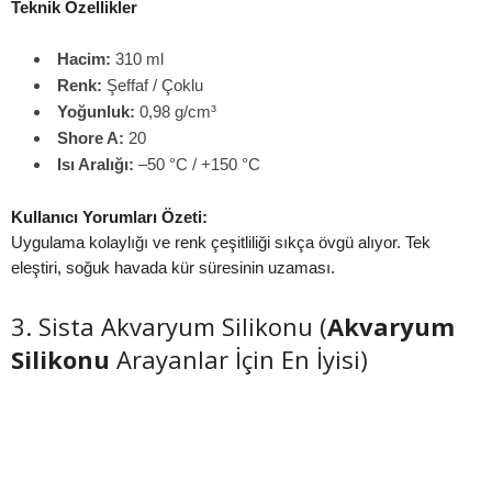
Teknik Özellikler
Hacim:
310 ml
Renk:
Şeffaf / Çoklu
Yoğunluk:
0,98 g/cm³
Shore A:
20
Isı Aralığı:
–50 °C / +150 °C
Kullanıcı Yorumları Özeti:
Uygulama kolaylığı ve renk çeşitliliği sıkça övgü alıyor. Tek
eleştiri, soğuk havada kür süresinin uzaması.
3. Sista Akvaryum Silikonu (
Akvaryum
Silikonu
Arayanlar İçin En İyisi)