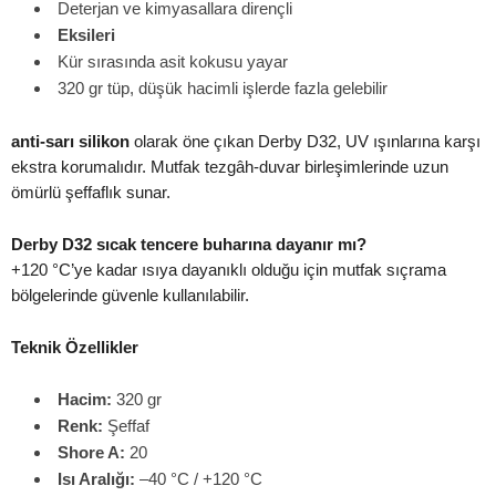
Deterjan ve kimyasallara dirençli
Eksileri
Kür sırasında asit kokusu yayar
320 gr tüp, düşük hacimli işlerde fazla gelebilir
anti-sarı silikon
olarak öne çıkan Derby D32, UV ışınlarına karşı
ekstra korumalıdır. Mutfak tezgâh-duvar birleşimlerinde uzun
ömürlü şeffaflık sunar.
Derby D32 sıcak tencere buharına dayanır mı?
+120 °C’ye kadar ısıya dayanıklı olduğu için mutfak sıçrama
bölgelerinde güvenle kullanılabilir.
Teknik Özellikler
Hacim:
320 gr
Renk:
Şeffaf
Shore A:
20
Isı Aralığı:
–40 °C / +120 °C