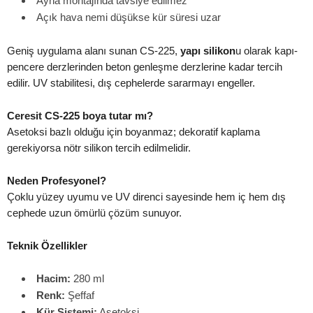
Ayna montajında tavsiye edilmez
Açık hava nemi düşükse kür süresi uzar
Geniş uygulama alanı sunan CS-225,
yapı silikon
u olarak kapı-
pencere derzlerinden beton genleşme derzlerine kadar tercih
edilir. UV stabilitesi, dış cephelerde sararmayı engeller.
Ceresit CS-225 boya tutar mı?
Asetoksi bazlı olduğu için boyanmaz; dekoratif kaplama
gerekiyorsa nötr silikon tercih edilmelidir.
Neden Profesyonel?
Çoklu yüzey uyumu ve UV direnci sayesinde hem iç hem dış
cephede uzun ömürlü çözüm sunuyor.
Teknik Özellikler
Hacim:
280 ml
Renk:
Şeffaf
Kür Sistemi:
Asetoksi