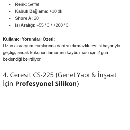
Renk:
Şeffaf
Kabuk Bağlama:
≈10 dk
Shore A:
20
Isı Aralığı:
–55 °C / +200 °C
Kullanıcı Yorumları Özeti:
Uzun akvaryum camlarında dahi sızdırmazlık testini başarıyla
geçtiği, ancak kokunun tamamen kaybolması için 2 gün
beklendiği belirtiliyor.
4. Ceresit CS-225 (Genel Yapı & İnşaat
İçin
Profesyonel Silikon
)