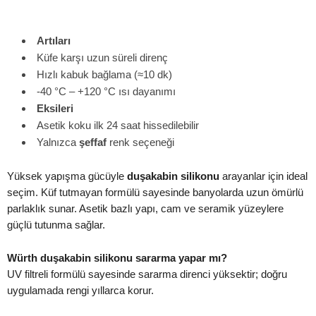
Artıları
Küfe karşı uzun süreli direnç
Hızlı kabuk bağlama (≈10 dk)
-40 °C – +120 °C ısı dayanımı
Eksileri
Asetik koku ilk 24 saat hissedilebilir
Yalnızca
şeffaf
renk seçeneği
Yüksek yapışma gücüyle
duşakabin silikonu
arayanlar için ideal
seçim. Küf tutmayan formülü sayesinde banyolarda uzun ömürlü
parlaklık sunar. Asetik bazlı yapı, cam ve seramik yüzeylere
güçlü tutunma sağlar.
Würth duşakabin silikonu sararma yapar mı?
UV filtreli formülü sayesinde sararma direnci yüksektir; doğru
uygulamada rengi yıllarca korur.