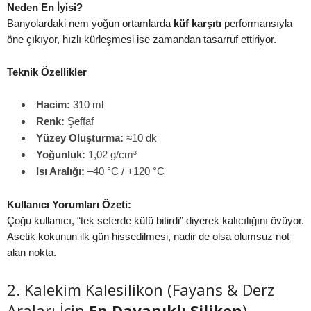
Neden En İyisi?
Banyolardaki nem yoğun ortamlarda
küf karşıtı
performansıyla
öne çıkıyor, hızlı kürleşmesi ise zamandan tasarruf ettiriyor.
Teknik Özellikler
Hacim:
310 ml
Renk:
Şeffaf
Yüzey Oluşturma:
≈10 dk
Yoğunluk:
1,02 g/cm³
Isı Aralığı:
–40 °C / +120 °C
Kullanıcı Yorumları Özeti:
Çoğu kullanıcı, “tek seferde küfü bitirdi” diyerek kalıcılığını övüyor.
Asetik kokunun ilk gün hissedilmesi, nadir de olsa olumsuz not
alan nokta.
2. Kalekim Kalesilikon (Fayans & Derz
Araları İçin
En Dayanıklı Silikon
)