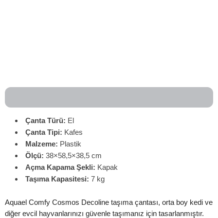
Çanta Türü:
El
Çanta
Tipi:
Kafes
Malzeme:
Plastik
Ölçü:
38×58,5×38,5 cm
Açma Kapama Şekli:
Kapak
Taşıma Kapasitesi:
7 kg
Aquael Comfy Cosmos Decoline taşıma çantası, orta boy kedi ve
diğer evcil hayvanlarınızı güvenle taşımanız için tasarlanmıştır.