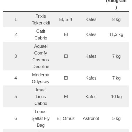
(Kilogram
)
Trixie
1
El, Sırt
Kafes
8 kg
Tekerlekli
Catit
2
El
Kafes
11,3 kg
Cabrio
Aquael
Comfy
3
El
Kafes
7 kg
Cosmos
Decoline
Moderna
4
El
Kafes
7 kg
Odyssey
Imac
5
Linus
El
Kafes
10 kg
Cabrio
Lepus
6
Şeffaf Fly
El, Omuz
Astronot
5 kg
Bag