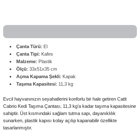
Çanta Türü:
El
Çanta
Tipi:
Kafes
Malzeme:
Plastik
Ölçü:
33x51x35 cm
Açma Kapama Şekli:
Kapak
Taşıma Kapasitesi:
11,3 kg
Evcil hayvanınızın seyahatlerini konforlu bir hale getiren Catit
Cabrio Kedi Taşıma Çantası, 11,3 kg’a kadar taşıma kapasitesine
sahiptir. Üst kısmındaki sağlam tutma sapı, dayanıklılık
sunarken, plastik kapısı kolay açılıp kapanabilir özellikte
tasarlanmıştır.