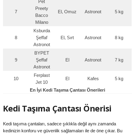
Pet
Preety
7
El, Omuz
Astronot
5 kg
Bacco
Milano
Ksburda
8
Şeffaf
El, Sırt
Astronot
8 kg
Astronot
BYPET
9
Şeffaf
El
Astronot
7 kg
Astronot
Ferplast
10
El
Kafes
5 kg
Jet 10
En İyi Kedi Taşıma Çantası Önerileri
Kedi Taşıma Çantası Önerisi
Kedi taşıma çantaları, sadece şıklıkla değil aynı zamanda
kedinizin konforu ve güvenlik sağlamaları ile de öne çıkar. Bu