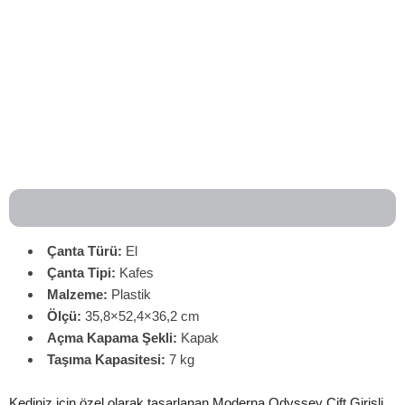
Çanta Türü:
El
Çanta
Tipi:
Kafes
Malzeme:
Plastik
Ölçü:
35,8×52,4×36,2 cm
Açma Kapama Şekli:
Kapak
Taşıma Kapasitesi:
7 kg
Kediniz için özel olarak tasarlanan Moderna Odyssey Çift Girişli