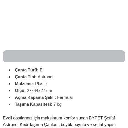
Çanta Türü:
El
Çanta
Tipi:
Astronot
Malzeme:
Plastik
Ölçü:
27x44x27 cm
Açma Kapama Şekli:
Fermuar
Taşıma Kapasitesi:
7 kg
Evcil dostlarınız için maksimum konfor sunan BYPET Şeffaf
Astronot Kedi Taşıma Çantası, büyük boyutu ve şeffaf yapısı