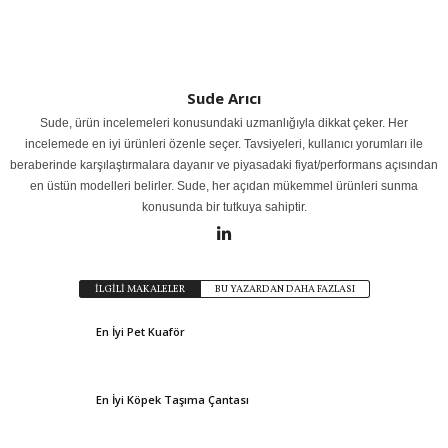
Sude Arıcı
Sude, ürün incelemeleri konusundaki uzmanlığıyla dikkat çeker. Her
incelemede en iyi ürünleri özenle seçer. Tavsiyeleri, kullanıcı yorumları ile
beraberinde karşılaştırmalara dayanır ve piyasadaki fiyat/performans açısından
en üstün modelleri belirler. Sude, her açıdan mükemmel ürünleri sunma
konusunda bir tutkuya sahiptir.
İLGİLİ MAKALELER
BU YAZARDAN DAHA FAZLASI
En İyi Pet Kuaför
En İyi Köpek Taşıma Çantası