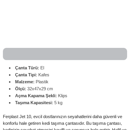
Çanta Türü:
El
Çanta
Tipi:
Kafes
Malzeme:
Plastik
Ölçü:
32x47x29 cm
Açma Kapama Şekli:
Klips
Taşıma Kapasitesi:
5 kg
Ferplast Jet 10, evcil dostlarınızın seyahatlerini daha güvenli ve
konforlu hale getiren kedi taşıma çantasıdır. Bu taşıma çantası,
kedinizin seyahat etmesini keyifli ve sorunsuz hale getirir. Hafif ve