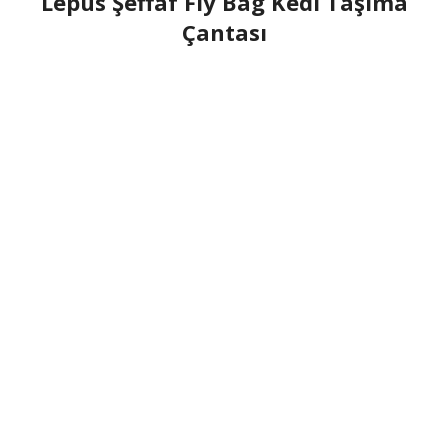
Lepus Şeffaf Fly Bag Kedi Taşıma
Çantası