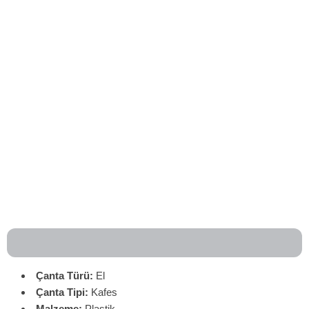
Çanta Türü:
El
Çanta
Tipi:
Kafes
Malzeme:
Plastik