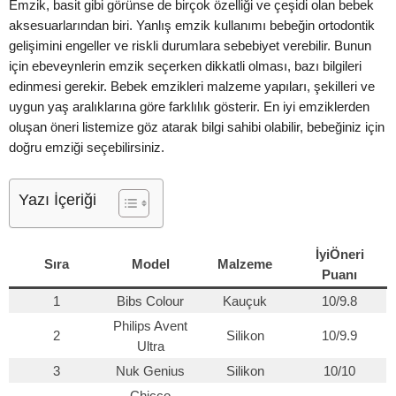
Emzik, basit gibi görünse de birçok özelliği ve çeşidi olan bebek
aksesuarlarından biri. Yanlış emzik kullanımı bebeğin ortodontik
gelişimini engeller ve riskli durumlara sebebiyet verebilir. Bunun
için ebeveynlerin emzik seçerken dikkatli olması, bazı bilgileri
edinmesi gerekir. Bebek emzikleri malzeme yapıları, şekilleri ve
uygun yaş aralıklarına göre farklılık gösterir. En iyi emziklerden
oluşan öneri listemize göz atarak bilgi sahibi olabilir, bebeğiniz için
doğru emziği seçebilirsiniz.
Yazı İçeriği
İyiÖneri
Sıra
Model
Malzeme
Puanı
1
Bibs Colour
Kauçuk
10/9.8
Philips Avent
2
Silikon
10/9.9
Ultra
3
Nuk Genius
Silikon
10/10
Chicco