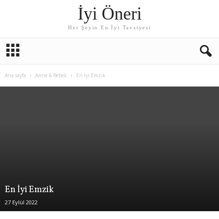
İyi Öneri
Her Şeyin En İyi Tavsiyesi
Ana sayfa
Anne & Bebek
En İyi Emzik
En İyi Emzik
27 Eylül 2022