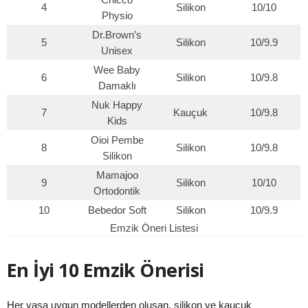
4
Silikon
10/10
Physio
Dr.Brown’s
5
Silikon
10/9.9
Unisex
Wee Baby
6
Silikon
10/9.8
Damaklı
Nuk Happy
7
Kauçuk
10/9.8
Kids
Oioi Pembe
8
Silikon
10/9.8
Silikon
Mamajoo
9
Silikon
10/10
Ortodontik
10
Bebedor Soft
Silikon
10/9.9
Emzik Öneri Listesi
En İyi 10 Emzik Önerisi
Her yaşa uygun modellerden oluşan, silikon ve kauçuk