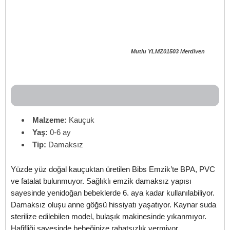
Mutlu YLMZ01503 Merdiven
Malzeme:
Kauçuk
Yaş:
0-6 ay
Tip:
Damaksız
Yüzde yüz doğal kauçuktan üretilen Bibs Emzik’te BPA, PVC
ve fatalat bulunmuyor. Sağlıklı emzik damaksız yapısı
sayesinde yenidoğan bebeklerde 6. aya kadar kullanılabiliyor.
Damaksız oluşu anne göğsü hissiyatı yaşatıyor. Kaynar suda
sterilize edilebilen model, bulaşık makinesinde yıkanmıyor.
Hafifliği sayesinde bebeğinize rahatsızlık vermiyor.