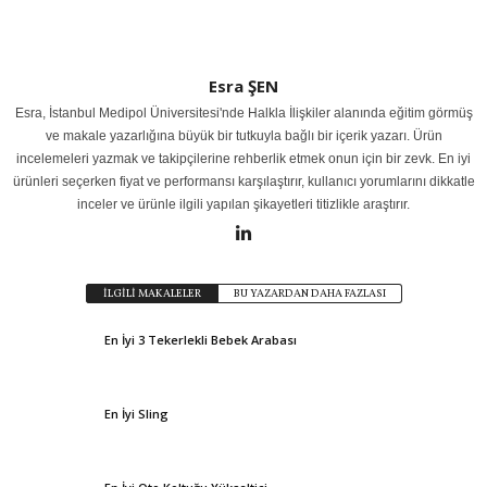
Esra ŞEN
Esra, İstanbul Medipol Üniversitesi'nde Halkla İlişkiler alanında eğitim görmüş
ve makale yazarlığına büyük bir tutkuyla bağlı bir içerik yazarı. Ürün
incelemeleri yazmak ve takipçilerine rehberlik etmek onun için bir zevk. En iyi
ürünleri seçerken fiyat ve performansı karşılaştırır, kullanıcı yorumlarını dikkatle
inceler ve ürünle ilgili yapılan şikayetleri titizlikle araştırır.
İLGİLİ MAKALELER
BU YAZARDAN DAHA FAZLASI
En İyi 3 Tekerlekli Bebek Arabası
En İyi Sling