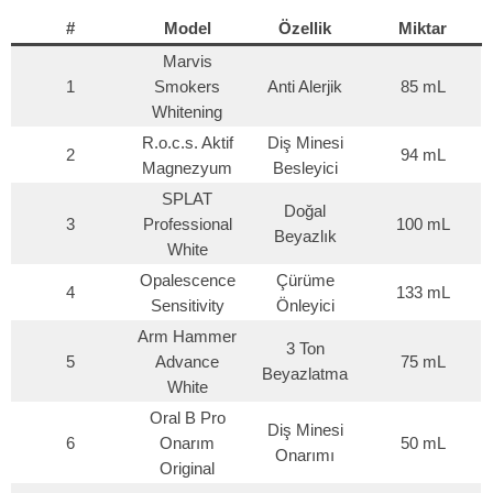
#
Model
Özellik
Miktar
Marvis
1
Smokers
Anti Alerjik
85 mL
Whitening
R.o.c.s. Aktif
Diş Minesi
2
94 mL
Magnezyum
Besleyici
SPLAT
Doğal
3
Professional
100 mL
Beyazlık
White
Opalescence
Çürüme
4
133 mL
Sensitivity
Önleyici
Arm Hammer
3 Ton
5
Advance
75 mL
Beyazlatma
White
Oral B Pro
Diş Minesi
6
Onarım
50 mL
Onarımı
Original