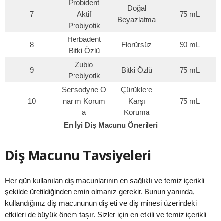
Probident
Doğal
7
Aktif
75 mL
Beyazlatma
Probiyotik
Herbadent
8
Florürsüz
90 mL
Bitki Özlü
Zubio
9
Bitki Özlü
75 mL
Prebiyotik
Sensodyne O
Çürüklere
10
narım Korum
Karşı
75 mL
a
Koruma
En İyi Diş Macunu Önerileri
Diş Macunu Tavsiyeleri
Her gün kullanılan diş macunlarının en sağlıklı ve temiz içerikli
şekilde üretildiğinden emin olmanız gerekir. Bunun yanında,
kullandığınız diş macununun diş eti ve diş minesi üzerindeki
etkileri de büyük önem taşır. Sizler için en etkili ve temiz içerikli