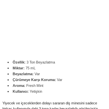
Özellik:
3 Ton Beyazlatma
Miktar:
75 mL
Beyazlatma:
Var
Çürümeye Karşı Koruma:
Var
Aroma:
Fresh Mint
Kullanıcı:
Yetişkin
Yiyecek ve içeceklerden dolayı sararan diş minesini sadece
birkaç kullanımda dahi 3 tona kadar beyazlattığı görülmüştür.