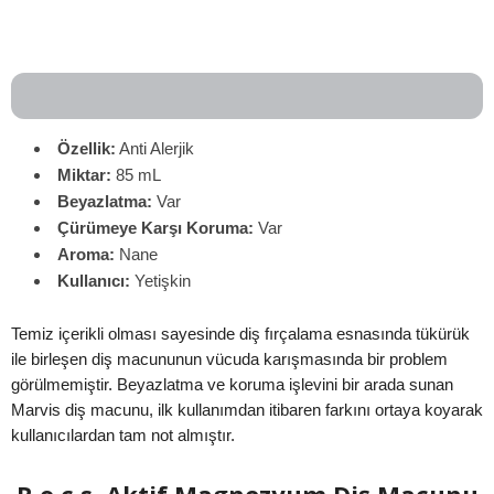
Özellik:
Anti Alerjik
Miktar:
85 mL
Beyazlatma:
Var
Çürümeye Karşı Koruma:
Var
Aroma:
Nane
Kullanıcı:
Yetişkin
Temiz içerikli olması sayesinde diş fırçalama esnasında tükürük
ile birleşen diş macununun vücuda karışmasında bir problem
görülmemiştir. Beyazlatma ve koruma işlevini bir arada sunan
Marvis diş macunu, ilk kullanımdan itibaren farkını ortaya koyarak
kullanıcılardan tam not almıştır.
R.o.c.s. Aktif Magnezyum Diş Macunu