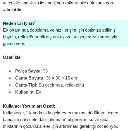
yeterlidir; ancak su ile enerji barı miktarı aile nüfusuna göre
artırılabilir.
Neden En İyisi?
Ev ortamında depolama ve hızlı erişim için optimize edilmiş
boyutu, reflektör şeritli dış yüzeyi ve su geçirmez kumaşıyla
güven verir.
Özellikler
Parça Sayısı:
33
Çanta Boyutu:
38 × 30 × 15 cm
Çanta Tipi:
Su geçirmez, reflektörlü
Kullanım:
Ev
Kullanıcı Yorumları Özeti:
Kullanıcılar, “ilk anda akla gelmeyen makas, düdük ve üçgen
bandajın dahi sete dahil olmasını” beğeniyor; su ve gıda
miktarının çocuklu aileler için artırılması gerektiği not ediliyor.