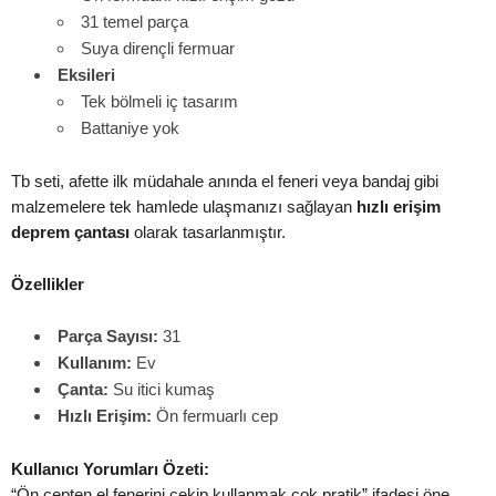
31 temel parça
Suya dirençli fermuar
Eksileri
Tek bölmeli iç tasarım
Battaniye yok
Tb seti, afette ilk müdahale anında el feneri veya bandaj gibi
malzemelere tek hamlede ulaşmanızı sağlayan
hızlı erişim
deprem çantası
olarak tasarlanmıştır.
Özellikler
Parça Sayısı:
31
Kullanım:
Ev
Çanta:
Su itici kumaş
Hızlı Erişim:
Ön fermuarlı cep
Kullanıcı Yorumları Özeti:
“Ön cepten el fenerini çekip kullanmak çok pratik” ifadesi öne