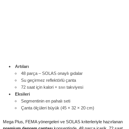
Artıları
48 parça – SOLAS onaylı gıdalar
Su geçirmez reflektörlü çanta
72 saat için kalori + sıvı takviyesi
Eksileri
Segmentinin en pahalı seti
Çanta ölçüleri büyük (45 × 32 × 20 cm)
Mega Plus, FEMA yönergeleri ve SOLAS kriterleriyle hazırlanan
premium deprem çantası
konseptinde. 48 parça içerik, 72 saat