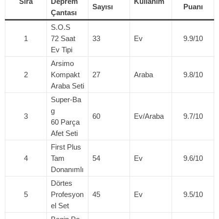
Sıra
Deprem
Kullanım
Sayısı
Puanı
Çantası
S.O.S
1
72 Saat
33
Ev
9.9/10
Ev Tipi
Arsimo
2
Kompakt
27
Araba
9.8/10
Araba Seti
Super‑Ba
g
3
60
Ev/Araba
9.7/10
60 Parça
Afet Seti
First Plus
4
Tam
54
Ev
9.6/10
Donanımlı
Dörtes
5
Profesyon
45
Ev
9.5/10
el Set