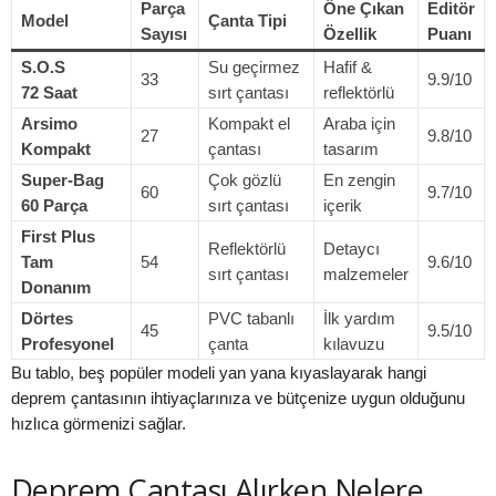
Parça
Öne Çıkan
Editör
Model
Çanta Tipi
Sayısı
Özellik
Puanı
S.O.S
Su geçirmez
Hafif &
33
9.9/10
72 Saat
sırt çantası
reflektörlü
Arsimo
Kompakt el
Araba için
27
9.8/10
Kompakt
çantası
tasarım
Super‑Bag
Çok gözlü
En zengin
60
9.7/10
60 Parça
sırt çantası
içerik
First Plus
Reflektörlü
Detaycı
Tam
54
9.6/10
sırt çantası
malzemeler
Donanım
Dörtes
PVC tabanlı
İlk yardım
45
9.5/10
Profesyonel
çanta
kılavuzu
Bu tablo, beş popüler modeli yan yana kıyaslayarak hangi
deprem çantasının ihtiyaçlarınıza ve bütçenize uygun olduğunu
hızlıca görmenizi sağlar.
Deprem Çantası Alırken Nelere