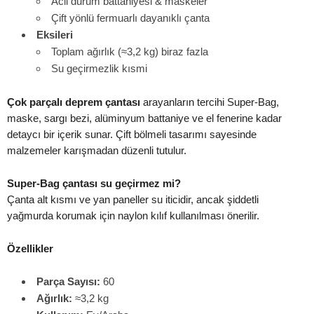
Acil durum battaniyesi & maskeler
Çift yönlü fermuarlı dayanıklı çanta
Eksileri
Toplam ağırlık (≈3,2 kg) biraz fazla
Su geçirmezlik kısmi
Çok parçalı deprem çantası
arayanların tercihi Super‑Bag,
maske, sargı bezi, alüminyum battaniye ve el fenerine kadar
detaycı bir içerik sunar. Çift bölmeli tasarımı sayesinde
malzemeler karışmadan düzenli tutulur.
Super‑Bag çantası su geçirmez mi?
Çanta alt kısmı ve yan paneller su iticidir, ancak şiddetli
yağmurda korumak için naylon kılıf kullanılması önerilir.
Özellikler
Parça Sayısı:
60
Ağırlık:
≈3,2 kg