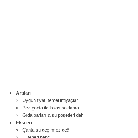
Artıları
Uygun fiyat, temel ihtiyaçlar
Bez çanta ile kolay saklama
Gıda barları & su poşetleri dahil
Eksileri
Çanta su geçirmez değil
El feneri hariç