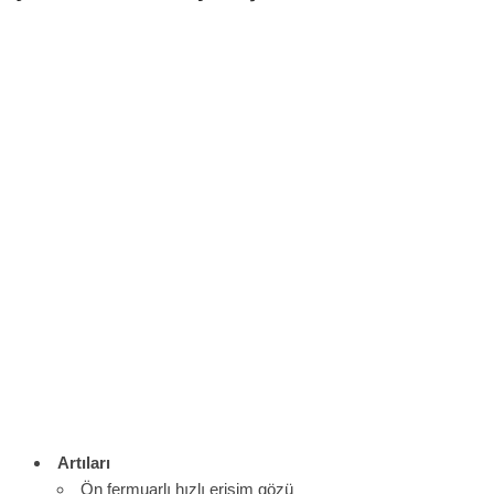
Artıları
Ön fermuarlı hızlı erişim gözü