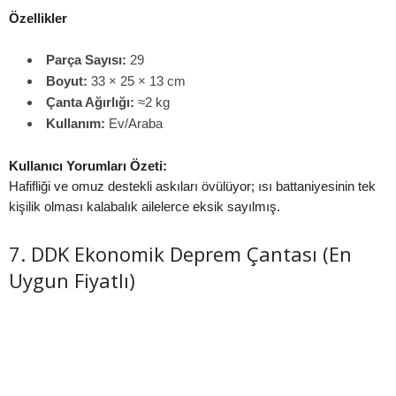
Özellikler
Parça Sayısı:
29
Boyut:
33 × 25 × 13 cm
Çanta Ağırlığı:
≈2 kg
Kullanım:
Ev/Araba
Kullanıcı Yorumları Özeti:
Hafifliği ve omuz destekli askıları övülüyor; ısı battaniyesinin tek
kişilik olması kalabalık ailelerce eksik sayılmış.
7. DDK Ekonomik Deprem Çantası (En
Uygun Fiyatlı)