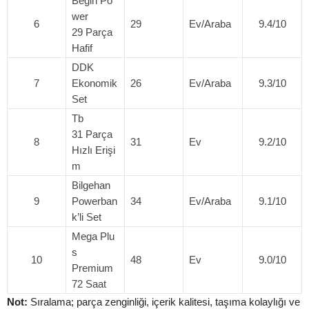
Begin Po
wer
6
29
Ev/Araba
9.4/10
29 Parça
Hafif
DDK
7
Ekonomik
26
Ev/Araba
9.3/10
Set
Tb
31 Parça
8
31
Ev
9.2/10
Hızlı Erişi
m
Bilgehan
9
Powerban
34
Ev/Araba
9.1/10
k’li Set
Mega Plu
s
10
48
Ev
9.0/10
Premium
72 Saat
Not:
Sıralama; parça zenginliği, içerik kalitesi, taşıma kolaylığı ve