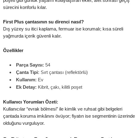
poşeti gibi günlük yaşamı kolaylaştıran ekler, afet sonrası geçiş
sürecini konforlu kılar.
First Plus çantasının su direnci nasıl?
Dış yüzey su itici kaplama, fermuar ise korumalı; kısa süreli
yağmurda içerik güvenli kalır.
Özellikler
Parça Sayısı:
54
Çanta Tipi:
Sırt çantası (reflektörlü)
Kullanım:
Ev
Ek Detay:
Kibrit, çakı, kilitli poşet
Kullanıcı Yorumları Özeti:
Kullanıcılar “evrak bölmesi” ile kimlik ve ruhsat gibi belgeleri
çantada koruma imkânını övüyor; fiyatın ise segmentinin üzerinde
olduğunu vurguluyor.