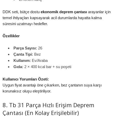
DDK seti, bütçe dostu
ekonomik deprem çantası
arayanlar için
temel ihtiyaçları kapsayarak acil durumlarda hayatta kalma
süresini uzatmayı hedefler.
Özellikler
Parça Sayısı:
26
Çanta Tipi:
Bez
Kullanım:
Ev/Araba
Gıda:
2 × 400 kcal bar + su poşeti
Kullanıcı Yorumları Özeti:
Uygun fiyat avantajı öne çıkarken, bez çantanın suya karşı
korunaksız oluşu eleştiriliyor.
8. Tb 31 Parça Hızlı Erişim Deprem
Çantası (En Kolay Erişilebilir)