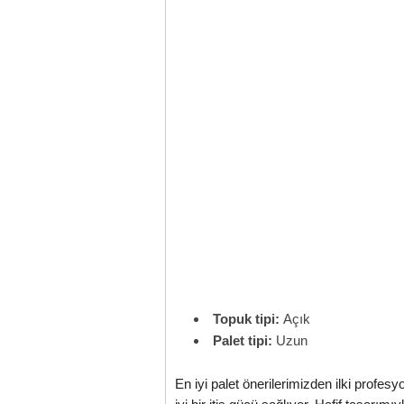
Topuk tipi:
Açık
Palet tipi:
Uzun
En iyi palet önerilerimizden ilki profes