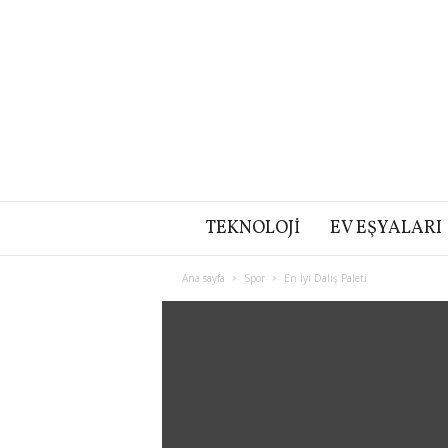
TEKNOLOJI
EV EŞYALARI
Ana sayfa
Spor
En İyi Dalış Paleti