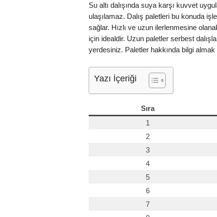
Su altı dalışında suya karşı kuvvet uygul
ulaşılamaz. Dalış paletleri bu konuda işler
sağlar. Hızlı ve uzun ilerlenmesine olanak 
için idealdir. Uzun paletler serbest dalış
yerdesiniz. Paletler hakkında bilgi almak
Yazı İçeriği
Sıra
1
2
3
4
5
6
7