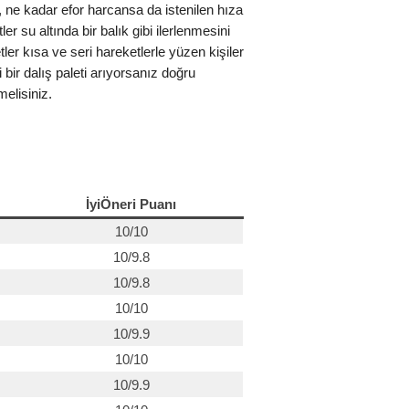
, ne kadar efor harcansa da istenilen hıza
er su altında bir balık gibi ilerlenmesini
tler kısa ve seri hareketlerle yüzen kişiler
 bir dalış paleti arıyorsanız doğru
elisiniz.
İyiÖneri Puanı
10/10
10/9.8
10/9.8
10/10
10/9.9
10/10
10/9.9