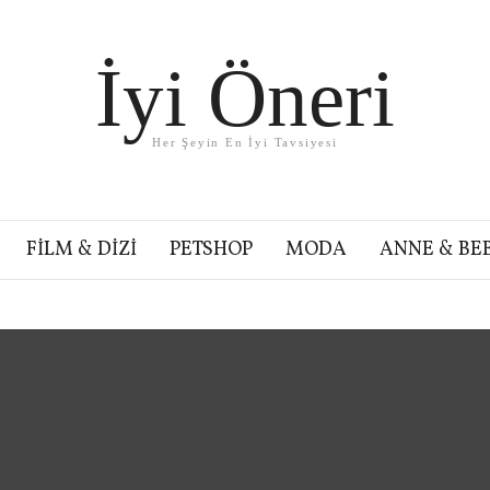
İyi Öneri
Her Şeyin En İyi Tavsiyesi
FILM & DIZI
PETSHOP
MODA
ANNE & BE