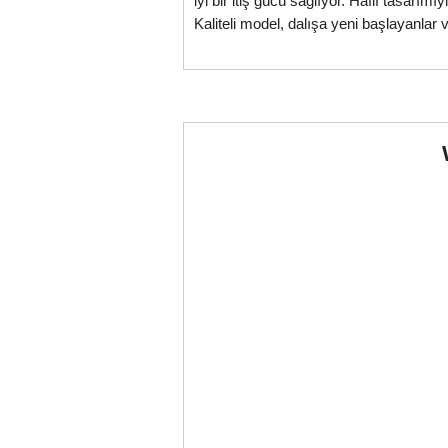
iyi bir itiş gücü sağlıyor. Hafif tasarım
Kaliteli model, dalışa yeni başlayanlar v