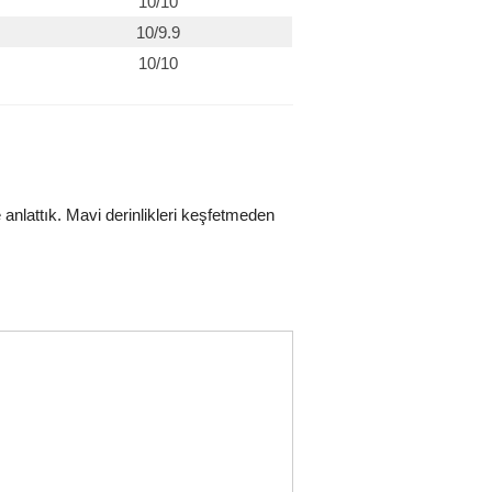
10/10
10/9.9
10/10
kte anlattık. Mavi derinlikleri keşfetmeden