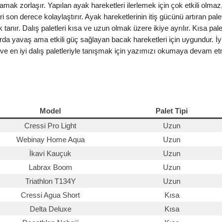
amak zorlaşır. Yapılan ayak hareketleri ilerlemek için çok etkili olmaz
i son derece kolaylaştırır. Ayak hareketlerinin itiş gücünü artıran paletl
tanır. Dalış paletleri kısa ve uzun olmak üzere ikiye ayrılır. Kısa pale
larda yavaş ama etkili güç sağlayan bacak hareketleri için uygundur. İyi
 ve en iyi dalış paletleriyle tanışmak için yazımızı okumaya devam etm
Model
Palet Tipi
Cressi Pro Light
Uzun
Webinay Home Aqua
Uzun
İkavi Kauçuk
Uzun
Labrax Boom
Uzun
Triathlon T134Y
Uzun
Cressi Agua Short
Kısa
Delta Deluxe
Kısa