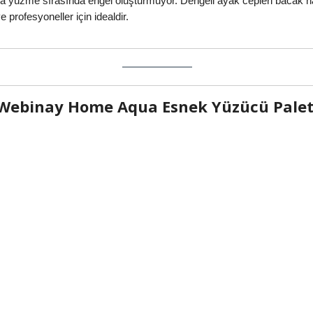
ıyla yüzme sırasında engel oluşturmuyor. Dengeli ayak cepleri bacak hare
e profesyoneller için idealdir.
Webinay Home Aqua Esnek Yüzücü Palet