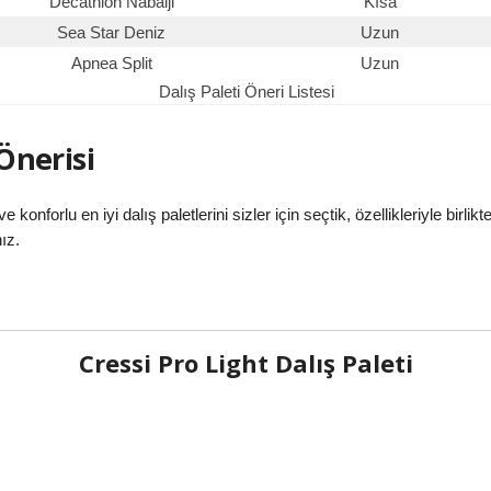
Decathlon Nabaiji
Kısa
Sea Star Deniz
Uzun
Apnea Split
Uzun
Dalış Paleti Öneri Listesi
 Önerisi
e konforlu en iyi dalış paletlerini sizler için seçtik, özellikleriyle birli
ız.
Cressi Pro Light Dalış Paleti