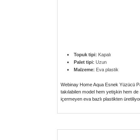
Topuk tipi:
Kapalı
Palet tipi:
Uzun
Malzeme:
Eva plastik
Webinay Home Aqua Esnek Yüzücü Paleti
takılabilen model hem yetişkin hem de ç
içermeyen eva bazlı plastikten üretili