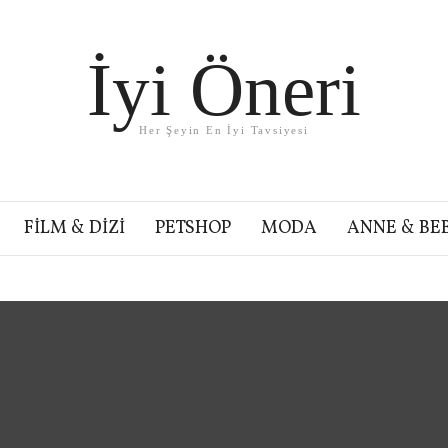
İyi Öneri
Her Şeyin En İyi Tavsiyesi
FILM & DIZI
PETSHOP
MODA
ANNE & BE