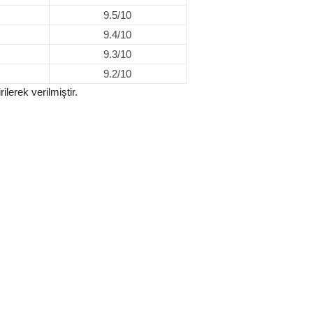
9.5/10
9.4/10
9.3/10
9.2/10
ilerek verilmiştir.