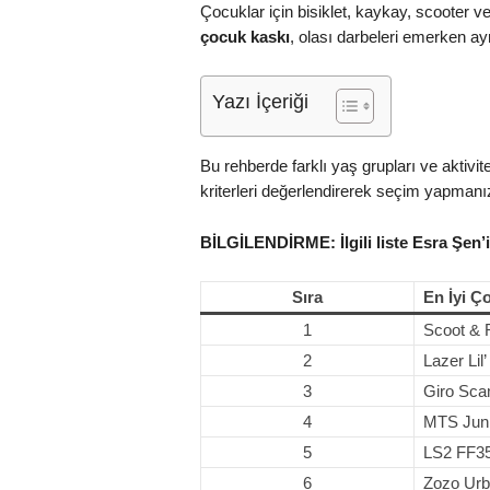
Çocuklar için bisiklet, kaykay, scooter v
çocuk kaskı
, olası darbeleri emerken ay
Yazı İçeriği
Bu rehberde farklı yaş grupları ve aktivi
kriterleri değerlendirerek seçim yapmanız
BİLGİLENDİRME: İlgili liste Esra Şen’i
Sıra
En İyi Ç
1
Scoot & 
2
Lazer Lil
3
Giro Sc
4
MTS Juni
5
LS2 FF35
6
Zozo Urb