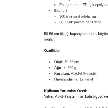
Entegre arka LED ışık opsiyon
Eksileri
300 g ile sınıf ortalaması
LED ışık pakete dahil değil
50-56 cm ölçeği kapsayan model, büyüme d
sağlar.
Özellikler
Ölçü:
50-56 cm
Ağırlık:
300 g
Kurulum:
AutoFit ® elastik
Havalandırma:
12 kanal
Kullanıcı Yorumları Özeti:
Veliler, AutoFit sisteminin “kafa ölçüsü der