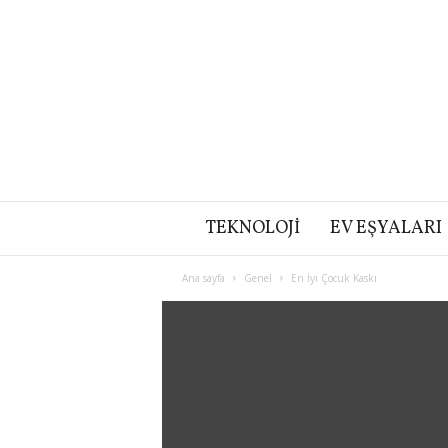
TEKNOLOJI
EV EŞYALARI
Ana sayfa
Genel
En İyi Çocuk Kaskı