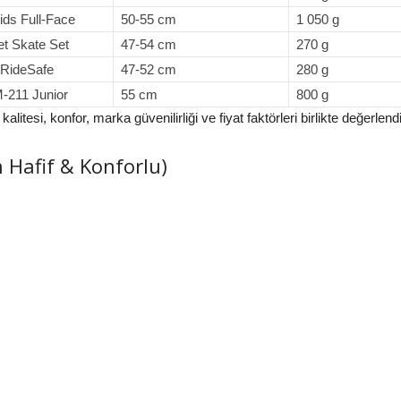
ids Full-Face
50-55 cm
1 050 g
et Skate Set
47-54 cm
270 g
RideSafe
47-52 cm
280 g
211 Junior
55 cm
800 g
esi, konfor, marka güvenilirliği ve fiyat faktörleri birlikte değerlendir
n Hafif & Konforlu)