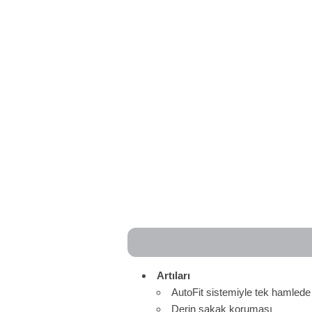
Artıları
AutoFit sistemiyle tek hamled
Derin şakak koruması