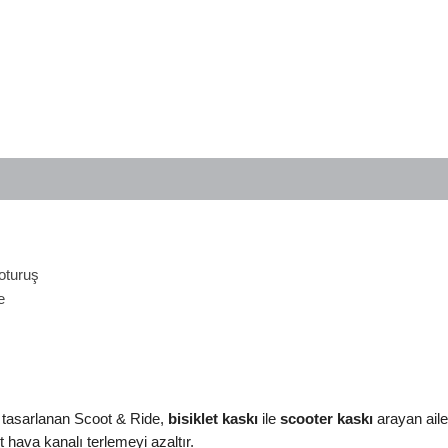
oturuş
e
n tasarlanan Scoot & Ride,
bisiklet kaskı
ile
scooter kaskı
arayan aile
 hava kanalı terlemeyi azaltır.