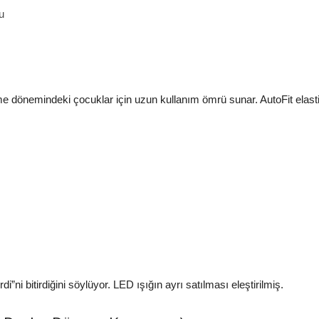
u
önemindeki çocuklar için uzun kullanım ömrü sunar. AutoFit elastik 
di”ni bitirdiğini söylüyor. LED ışığın ayrı satılması eleştirilmiş.