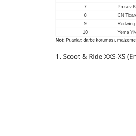
7
Prosev K
8
CN Ticar
9
Redwing 
10
Yema YM-
Not:
Puanlar; darbe koruması, malzeme kalit
1. Scoot & Ride XXS-XS (E