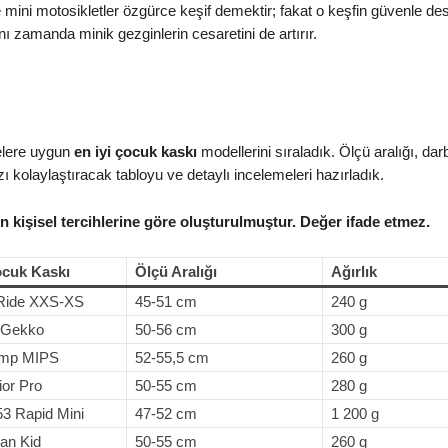
e mini motosikletler özgürce keşif demektir; fakat o keşfin güvenle des
nı zamanda minik gezginlerin cesaretini de artırır.
telere uygun
en iyi çocuk kaskı
modellerini sıraladık. Ölçü aralığı, da
ı kolaylaştıracak tabloyu ve detaylı incelemeleri hazırladık.
n kişisel tercihlerine göre oluşturulmuştur. Değer ifade etmez.
ocuk Kaskı
Ölçü Aralığı
Ağırlık
Ride XXS-XS
45-51 cm
240 g
’ Gekko
50-56 cm
300 g
amp MIPS
52-55,5 cm
260 g
or Pro
50-55 cm
280 g
3 Rapid Mini
47-52 cm
1 200 g
an Kid
50-55 cm
260 g