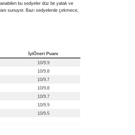
lanabilen bu sedyeler düz bir yatak ve
 alanı sunuyor. Bazı sedyelerde çekmece,
İyiÖneri Puanı
10/9.9
10/9.8
10/9.7
10/9.8
10/9.7
10/9.9
10/9.5