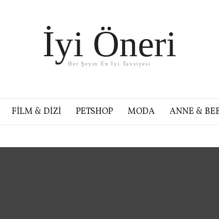
İyi Öneri
Her Şeyin En İyi Tavsiyesi
FILM & DIZI
PETSHOP
MODA
ANNE & BE