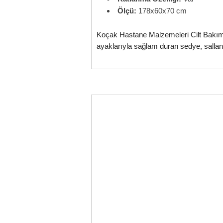
Ölçü:
178x60x70 cm
Koçak Hastane Malzemeleri Cilt Bakım S
ayaklarıyla sağlam duran sedye, salla