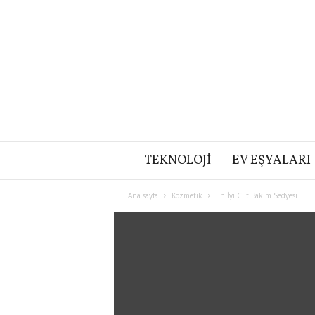
TEKNOLOJI
EV EŞYALARI
Ana sayfa
Kozmetik
En İyi Cilt Bakım Sedyesi