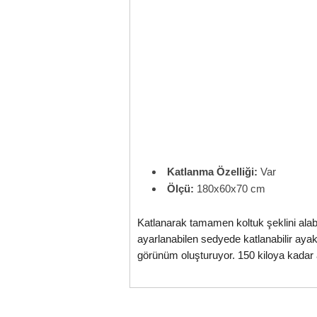
Katlanma Özelliği:
Var
Ölçü:
180x60x70 cm
Katlanarak tamamen koltuk şeklini alab
ayarlanabilen sedyede katlanabilir ayakl
görünüm oluşturuyor. 150 kiloya kadar ağ