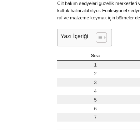
Cilt bakım sedyeleri güzellik merkezleri 
koltuk halini alabiliyor. Fonksiyonel se
raf ve malzeme koymak için bölmeler de 
Yazı İçeriği
Sıra
1
2
3
4
5
6
7