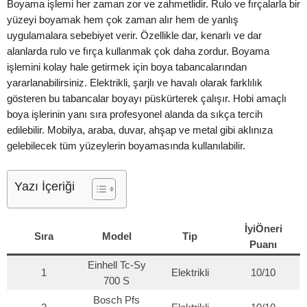
Boyama işlemi her zaman zor ve zahmetlidir. Rulo ve fırçalarla bir
yüzeyi boyamak hem çok zaman alır hem de yanlış
uygulamalara sebebiyet verir. Özellikle dar, kenarlı ve dar
alanlarda rulo ve fırça kullanmak çok daha zordur. Boyama
işlemini kolay hale getirmek için boya tabancalarından
yararlanabilirsiniz. Elektrikli, şarjlı ve havalı olarak farklılık
gösteren bu tabancalar boyayı püskürterek çalışır. Hobi amaçlı
boya işlerinin yanı sıra profesyonel alanda da sıkça tercih
edilebilir. Mobilya, araba, duvar, ahşap ve metal gibi aklınıza
gelebilecek tüm yüzeylerin boyamasında kullanılabilir.
Yazı İçeriği
İyiÖneri
Sıra
Model
Tip
Puanı
Einhell Tc-Sy
1
Elektrikli
10/10
700 S
Bosch Pfs