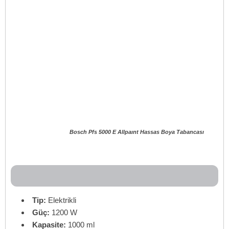
Bosch Pfs 5000 E Allpaınt Hassas Boya Tabancası
Tip:
Elektrikli
Güç:
1200 W
Kapasite:
1000 ml