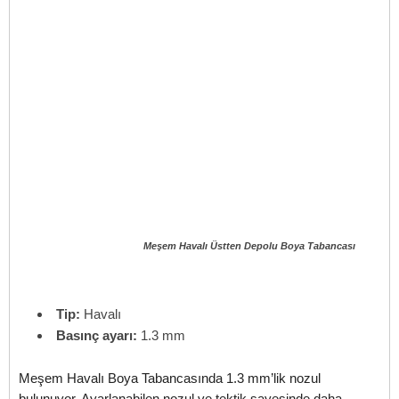
Meşem Havalı Üstten Depolu Boya Tabancası
Tip:
Havalı
Basınç ayarı:
1.3 mm
Meşem Havalı Boya Tabancasında 1.3 mm’lik nozul
bulunuyor. Ayarlanabilen nozul ve tektik sayesinde daha