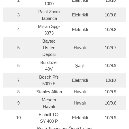
2
Elektrikli
10/10
1000
Paint Zoom
3
Elektrikli
10/9.8
Tabanca
Millian Spg-
4
Elektrikli
10/9.8
3373
Baytec
5
Üstten
Havalı
10/9.7
Depolu
Bulldozer
6
Şarjlı
10/9.9
48V
Bosch Pfs
7
Elektrikli
10/10
5000 E
8
Stanley Alttan
Havalı
10/9.9
Meşem
9
Havalı
10/9.8
Havalı
Einhell TC-
10
Elektrikli
10/9.9
SY 400 P
Boya Tabancası Öneri Listesi