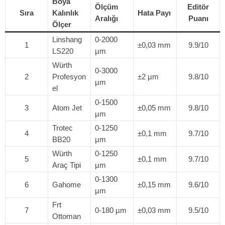
Boya
Ölçüm
Editör
Sıra
Kalınlık
Hata Payı
Aralığı
Puanı
Ölçer
Linshang
0-2000
1
±0,03 mm
9.9/10
LS220
µm
Würth
0-3000
2
Profesyon
±2 µm
9.8/10
µm
el
0-1500
3
Atom Jet
±0,05 mm
9.8/10
µm
Trotec
0-1250
4
±0,1 mm
9.7/10
BB20
µm
Würth
0-1250
5
±0,1 mm
9.7/10
Araç Tipi
µm
0-1300
6
Gahome
±0,15 mm
9.6/10
µm
Frt
7
0-180 µm
±0,03 mm
9.5/10
Ottoman