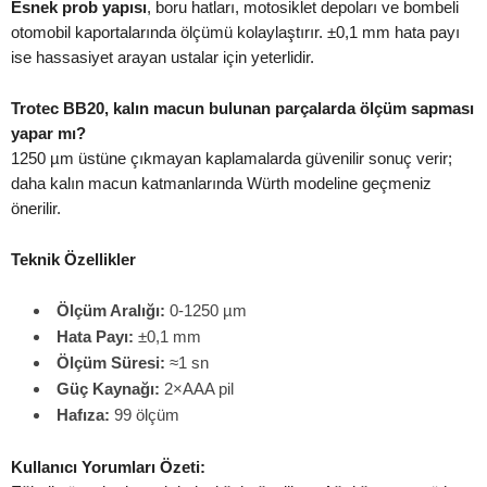
Esnek prob yapısı
, boru hatları, motosiklet depoları ve bombeli
otomobil kaportalarında ölçümü kolaylaştırır. ±0,1 mm hata payı
ise hassasiyet arayan ustalar için yeterlidir.
Trotec BB20, kalın macun bulunan parçalarda ölçüm sapması
yapar mı?
1250 µm üstüne çıkmayan kaplamalarda güvenilir sonuç verir;
daha kalın macun katmanlarında Würth modeline geçmeniz
önerilir.
Teknik Özellikler
Ölçüm Aralığı:
0-1250 µm
Hata Payı:
±0,1 mm
Ölçüm Süresi:
≈1 sn
Güç Kaynağı:
2×AAA pil
Hafıza:
99 ölçüm
Kullanıcı Yorumları Özeti: