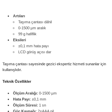
Artıları
Taşıma çantası dâhil
0-1500 µm aralık
99 g hafiflik
Eksileri
±0,1 mm hata payı
LCD görüş açısı dar
Taşıma çantası sayesinde gezici ekspertiz hizmeti sunanlar için
kullanışlıdır.
Teknik Özellikler
Ölçüm Aralığı:
0-1500 µm
Hata Payı:
±0,1 mm
Ölçüm Süresi:
1 sn
Güç Kaynağı:
2×AAA pil