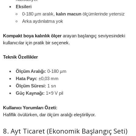
Eksileri
0-180 µm aralık,
kalın macun
ölçümlerinde yetersiz
Arka aydınlatma yok
Kompakt boya kalınlık ölçer
arayan başlangıç seviyesindeki
kullanıcılar için pratik bir seçenek.
Teknik Özellikler
Ölçüm Aralığı:
0-180 µm
Hata Payı:
±0,03 mm
Ölçüm Süresi:
1 sn
Güç Kaynağı:
1×9 V pil
Kullanıcı Yorumları Özeti:
Hafiflik övülürken, dar ölçüm aralığı eleştiriliyor.
8. Ayt Ticaret (Ekonomik Başlangıç Seti)