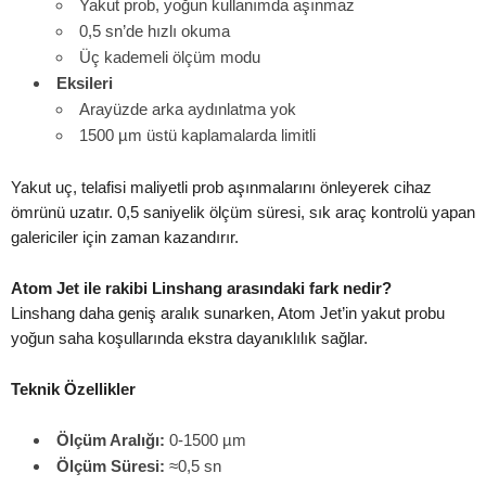
Yakut prob, yoğun kullanımda aşınmaz
0,5 sn’de hızlı okuma
Üç kademeli ölçüm modu
Eksileri
Arayüzde arka aydınlatma yok
1500 µm üstü kaplamalarda limitli
Yakut uç, telafisi maliyetli prob aşınmalarını önleyerek cihaz
ömrünü uzatır. 0,5 saniyelik ölçüm süresi, sık araç kontrolü yapan
galericiler için zaman kazandırır.
Atom Jet ile rakibi Linshang arasındaki fark nedir?
Linshang daha geniş aralık sunarken, Atom Jet’in yakut probu
yoğun saha koşullarında ekstra dayanıklılık sağlar.
Teknik Özellikler
Ölçüm Aralığı:
0-1500 µm
Ölçüm Süresi:
≈0,5 sn