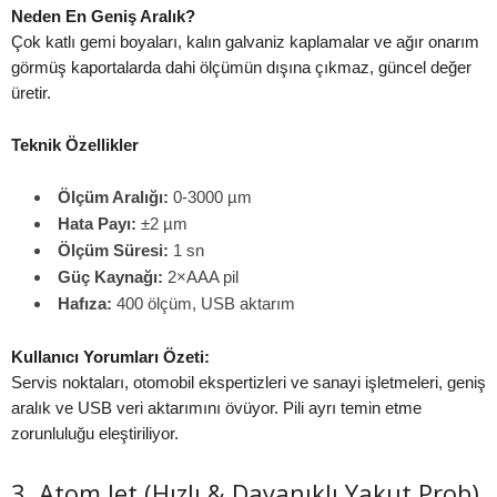
Neden En Geniş Aralık?
Çok katlı gemi boyaları, kalın galvaniz kaplamalar ve ağır onarım
görmüş kaportalarda dahi ölçümün dışına çıkmaz, güncel değer
üretir.
Teknik Özellikler
Ölçüm Aralığı:
0-3000 µm
Hata Payı:
±2 µm
Ölçüm Süresi:
1 sn
Güç Kaynağı:
2×AAA pil
Hafıza:
400 ölçüm, USB aktarım
Kullanıcı Yorumları Özeti:
Servis noktaları, otomobil ekspertizleri ve sanayi işletmeleri, geniş
aralık ve USB veri aktarımını övüyor. Pili ayrı temin etme
zorunluluğu eleştiriliyor.
3. Atom Jet (Hızlı & Dayanıklı Yakut Prob)