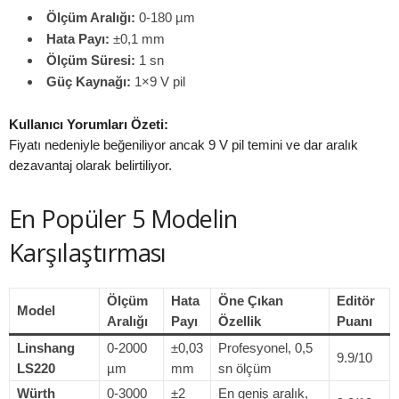
Ölçüm Aralığı:
0-180 µm
Hata Payı:
±0,1 mm
Ölçüm Süresi:
1 sn
Güç Kaynağı:
1×9 V pil
Kullanıcı Yorumları Özeti:
Fiyatı nedeniyle beğeniliyor ancak 9 V pil temini ve dar aralık
dezavantaj olarak belirtiliyor.
En Popüler 5 Modelin
Karşılaştırması
Ölçüm
Hata
Öne Çıkan
Editör
Model
Aralığı
Payı
Özellik
Puanı
Linshang
0-2000
±0,03
Profesyonel, 0,5
9.9/10
LS220
µm
mm
sn ölçüm
Würth
0-3000
±2
En geniş aralık,