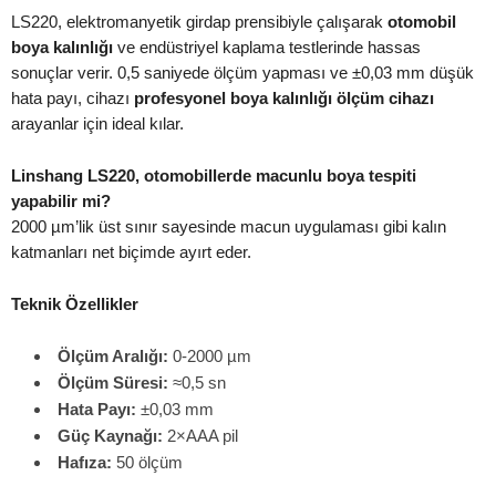
LS220, elektromanyetik girdap prensibiyle çalışarak
otomobil
boya kalınlığı
ve endüstriyel kaplama testlerinde hassas
sonuçlar verir. 0,5 saniyede ölçüm yapması ve ±0,03 mm düşük
hata payı, cihazı
profesyonel boya kalınlığı ölçüm cihazı
arayanlar için ideal kılar.
Linshang LS220, otomobillerde
macunlu boya tespiti
yapabilir mi?
2000 µm’lik üst sınır sayesinde macun uygulaması gibi kalın
katmanları net biçimde ayırt eder.
Teknik Özellikler
Ölçüm Aralığı:
0-2000 µm
Ölçüm Süresi:
≈0,5 sn
Hata Payı:
±0,03 mm
Güç Kaynağı:
2×AAA pil
Hafıza:
50 ölçüm