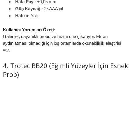
Hata Payı:
±0,05 mm
Güç Kaynağı:
2×AAA pil
Hafıza:
Yok
Kullanıcı Yorumları Özeti:
Galeriler, dayanıklı probu ve hızını öne çıkarıyor. Ekran
aydınlatması olmadığı için loş ortamlarda okunabilirlik eleştirisi
var.
4. Trotec BB20 (Eğimli Yüzeyler İçin Esnek
Prob)