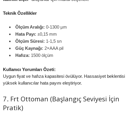
Teknik Özellikler
Ölçüm Aralığı:
0-1300 µm
Hata Payı:
±0,15 mm
Ölçüm Süresi:
1-1,5 sn
Güç Kaynağı:
2×AAA pil
Hafıza:
1500 ölçüm
Kullanıcı Yorumları Özeti:
Uygun fiyat ve hafıza kapasitesi övülüyor. Hassasiyet beklentisi
yüksek kullanıcılar hata payını eleştiriyor.
7. Frt Ottoman (Başlangıç Seviyesi İçin
Pratik)