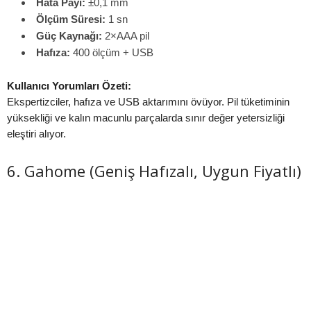
Hata Payı:
±0,1 mm
Ölçüm Süresi:
1 sn
Güç Kaynağı:
2×AAA pil
Hafıza:
400 ölçüm + USB
Kullanıcı Yorumları Özeti:
Ekspertizciler, hafıza ve USB aktarımını övüyor. Pil tüketiminin
yüksekliği ve kalın macunlu parçalarda sınır değer yetersizliği
eleştiri alıyor.
6. Gahome (Geniş Hafızalı, Uygun Fiyatlı)