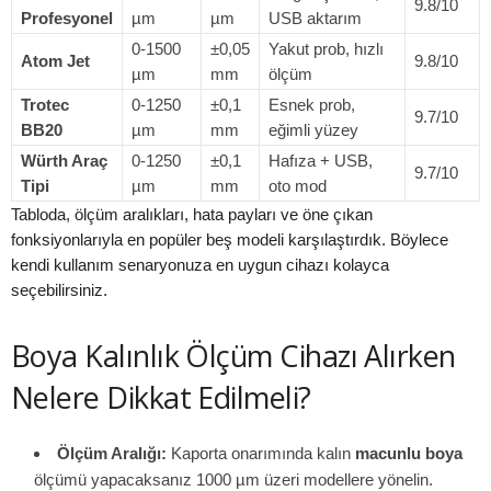
9.8/10
Profesyonel
µm
µm
USB aktarım
0-1500
±0,05
Yakut prob, hızlı
Atom Jet
9.8/10
µm
mm
ölçüm
Trotec
0-1250
±0,1
Esnek prob,
9.7/10
BB20
µm
mm
eğimli yüzey
Würth Araç
0-1250
±0,1
Hafıza + USB,
9.7/10
Tipi
µm
mm
oto mod
Tabloda, ölçüm aralıkları, hata payları ve öne çıkan
fonksiyonlarıyla en popüler beş modeli karşılaştırdık. Böylece
kendi kullanım senaryonuza en uygun cihazı kolayca
seçebilirsiniz.
Boya Kalınlık Ölçüm Cihazı Alırken
Nelere Dikkat Edilmeli?
Ölçüm Aralığı:
Kaporta onarımında kalın
macunlu boya
ölçümü yapacaksanız 1000 µm üzeri modellere yönelin.