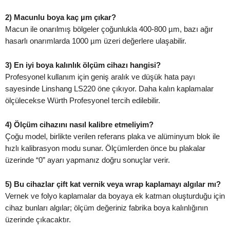
2)
Macunlu boya
kaç µm çıkar?
Macun ile onarılmış bölgeler çoğunlukla 400-800 µm, bazı ağır
hasarlı onarımlarda 1000 µm üzeri değerlere ulaşabilir.
3)
En iyi boya kalınlık ölçüm cihazı
hangisi?
Profesyonel kullanım için geniş aralık ve düşük hata payı
sayesinde Linshang LS220 öne çıkıyor. Daha kalın kaplamalar
ölçülecekse Würth Profesyonel tercih edilebilir.
4) Ölçüm cihazını nasıl kalibre etmeliyim?
Çoğu model, birlikte verilen referans plaka ve alüminyum blok ile
hızlı kalibrasyon modu sunar. Ölçümlerden önce bu plakalar
üzerinde “0” ayarı yapmanız doğru sonuçlar verir.
5) Bu cihazlar
çift kat vernik
veya
wrap
kaplamayı algılar mı?
Vernek ve folyo kaplamalar da boyaya ek katman oluşturduğu için
cihaz bunları algılar; ölçüm değeriniz fabrika boya kalınlığının
üzerinde çıkacaktır.