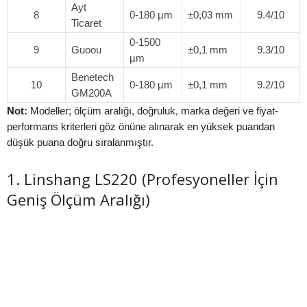
Ayt
8
0-180 µm
±0,03 mm
9.4/10
Ticaret
0-1500
9
Guoou
±0,1 mm
9.3/10
µm
Benetech
10
0-180 µm
±0,1 mm
9.2/10
GM200A
Not:
Modeller; ölçüm aralığı, doğruluk, marka değeri ve fiyat-
performans kriterleri göz önüne alınarak en yüksek puandan
düşük puana doğru sıralanmıştır.
1. Linshang LS220 (Profesyoneller İçin
Geniş Ölçüm Aralığı)