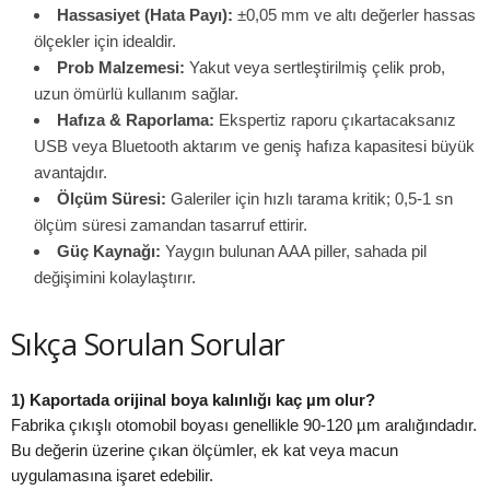
Hassasiyet (Hata Payı):
±0,05 mm ve altı değerler hassas
ölçekler için idealdir.
Prob Malzemesi:
Yakut veya sertleştirilmiş çelik prob,
uzun ömürlü kullanım sağlar.
Hafıza & Raporlama:
Ekspertiz raporu çıkartacaksanız
USB veya Bluetooth aktarım ve geniş hafıza kapasitesi büyük
avantajdır.
Ölçüm Süresi:
Galeriler için hızlı tarama kritik; 0,5-1 sn
ölçüm süresi zamandan tasarruf ettirir.
Güç Kaynağı:
Yaygın bulunan AAA piller, sahada pil
değişimini kolaylaştırır.
Sıkça Sorulan Sorular
1) Kaportada
orijinal boya kalınlığı
kaç µm olur?
Fabrika çıkışlı otomobil boyası genellikle 90-120 µm aralığındadır.
Bu değerin üzerine çıkan ölçümler, ek kat veya macun
uygulamasına işaret edebilir.