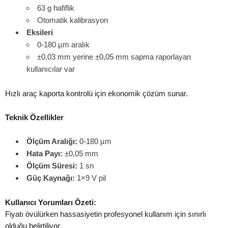
63 g hafiflik
Otomatik kalibrasyon
Eksileri
0-180 µm aralık
±0,03 mm yerine ±0,05 mm sapma raporlayan
kullanıcılar var
Hızlı araç kaporta kontrolü için ekonomik çözüm sunar.
Teknik Özellikler
Ölçüm Aralığı:
0-180 µm
Hata Payı:
±0,05 mm
Ölçüm Süresi:
1 sn
Güç Kaynağı:
1×9 V pil
Kullanıcı Yorumları Özeti:
Fiyatı övülürken hassasiyetin profesyonel kullanım için sınırlı
olduğu belirtiliyor.