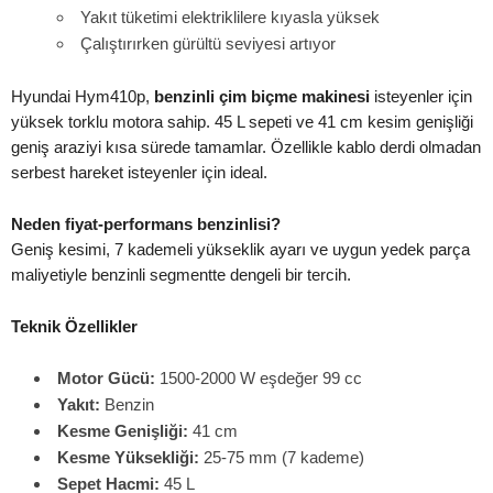
Yakıt tüketimi elektriklilere kıyasla yüksek
Çalıştırırken gürültü seviyesi artıyor
Hyundai Hym410p,
benzinli çim biçme makinesi
isteyenler için
yüksek torklu motora sahip. 45 L sepeti ve 41 cm kesim genişliği
geniş araziyi kısa sürede tamamlar. Özellikle kablo derdi olmadan
serbest hareket isteyenler için ideal.
Neden fiyat-performans benzinlisi?
Geniş kesimi, 7 kademeli yükseklik ayarı ve uygun yedek parça
maliyetiyle benzinli segmentte dengeli bir tercih.
Teknik Özellikler
Motor Gücü:
1500-2000 W eşdeğer 99 cc
Yakıt:
Benzin
Kesme Genişliği:
41 cm
Kesme Yüksekliği:
25-75 mm (7 kademe)
Sepet Hacmi:
45 L