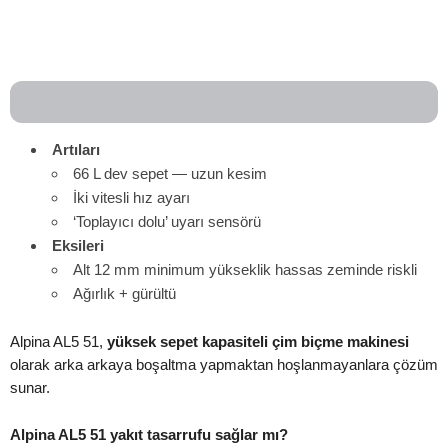
Artıları
66 L dev sepet — uzun kesim
İki vitesli hız ayarı
‘Toplayıcı dolu’ uyarı sensörü
Eksileri
Alt 12 mm minimum yükseklik hassas zeminde riskli
Ağırlık + gürültü
Alpina AL5 51,
yüksek sepet kapasiteli çim biçme makinesi
olarak arka arkaya boşaltma yapmaktan hoşlanmayanlara çözüm
sunar.
Alpina AL5 51 yakıt tasarrufu sağlar mı?