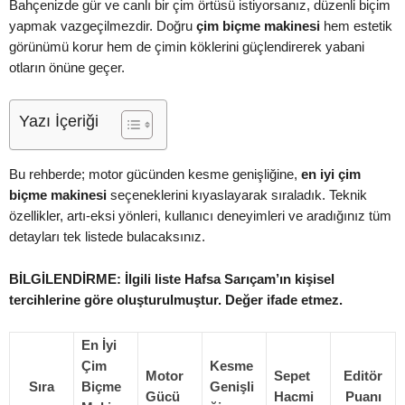
Bahçenizde gür ve canlı bir çim örtüsü istiyorsanız, düzenli biçim
yapmak vazgeçilmezdir. Doğru
çim biçme makinesi
hem estetik
görünümü korur hem de çimin köklerini güçlendirerek yabani
otların önüne geçer.
Yazı İçeriği
Bu rehberde; motor gücünden kesme genişliğine,
en iyi çim
biçme makinesi
seçeneklerini kıyaslayarak sıraladık. Teknik
özellikler, artı-eksi yönleri, kullanıcı deneyimleri ve aradığınız tüm
detayları tek listede bulacaksınız.
BİLGİLENDİRME: İlgili liste Hafsa Sarıçam’ın kişisel
tercihlerine göre oluşturulmuştur. Değer ifade etmez.
En İyi
Çim
Kesme
Motor
Sepet
Editör
Sıra
Biçme
Genişli
Gücü
Hacmi
Puanı