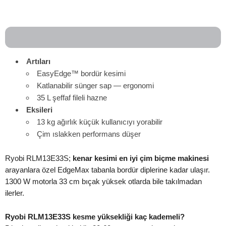
Artıları
EasyEdge™ bordür kesimi
Katlanabilir sünger sap — ergonomi
35 L şeffaf fileli hazne
Eksileri
13 kg ağırlık küçük kullanıcıyı yorabilir
Çim ıslakken performans düşer
Ryobi RLM13E33S;
kenar kesimi en iyi çim biçme makinesi
arayanlara özel EdgeMax tabanla bordür diplerine kadar ulaşır.
1300 W motorla 33 cm bıçak yüksek otlarda bile takılmadan
ilerler.
Ryobi RLM13E33S kesme yüksekliği kaç kademeli?