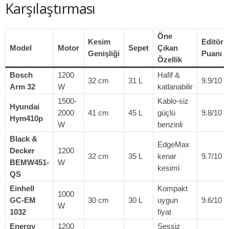
Karşılaştırması
Öne
Kesim
Editör
Model
Motor
Sepet
Çıkan
Genişliği
Puanı
Özellik
Bosch
1200
Hafif &
32 cm
31 L
9.9/10
Arm 32
W
katlanabilir
1500-
Kablo-siz
Hyundai
2000
41 cm
45 L
güçlü
9.8/10
Hym410p
W
benzinli
Black &
EdgeMax
Decker
1200
32 cm
35 L
kenar
9.7/10
BEMW451-
W
kesimi
QS
Einhell
Kompakt
1000
GC-EM
30 cm
30 L
uygun
9.6/10
W
1032
fiyat
Energy
1200
Sessiz