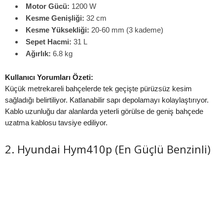
Motor Gücü:
1200 W
Kesme Genişliği:
32 cm
Kesme Yüksekliği:
20-60 mm (3 kademe)
Sepet Hacmi:
31 L
Ağırlık:
6.8 kg
Kullanıcı Yorumları Özeti:
Küçük metrekareli bahçelerde tek geçişte pürüzsüz kesim
sağladığı belirtiliyor. Katlanabilir sapı depolamayı kolaylaştırıyor.
Kablo uzunluğu dar alanlarda yeterli görülse de geniş bahçede
uzatma kablosu tavsiye ediliyor.
2. Hyundai Hym410p (En Güçlü Benzinli)