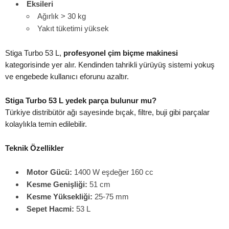
Eksileri
Ağırlık > 30 kg
Yakıt tüketimi yüksek
Stiga Turbo 53 L,
profesyonel çim biçme makinesi
kategorisinde yer alır. Kendinden tahrikli yürüyüş sistemi yokuş
ve engebede kullanıcı eforunu azaltır.
Stiga Turbo 53 L yedek parça bulunur mu?
Türkiye distribütör ağı sayesinde bıçak, filtre, buji gibi parçalar
kolaylıkla temin edilebilir.
Teknik Özellikler
Motor Gücü:
1400 W eşdeğer 160 cc
Kesme Genişliği:
51 cm
Kesme Yüksekliği:
25-75 mm
Sepet Hacmi:
53 L