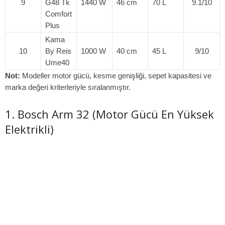
9
G48 Tk
1440 W
46 cm
70 L
9.1/10
Comfort
Plus
Kama
10
By Reis
1000 W
40 cm
45 L
9/10
Ume40
Not:
Modeller motor gücü, kesme genişliği, sepet kapasitesi ve
marka değeri kriterleriyle sıralanmıştır.
1. Bosch Arm 32 (Motor Gücü En Yüksek
Elektrikli)