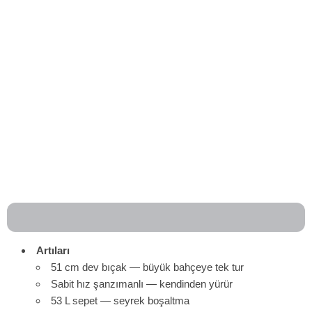
Artıları
51 cm dev bıçak — büyük bahçeye tek tur
Sabit hız şanzımanlı — kendinden yürür
53 L sepet — seyrek boşaltma