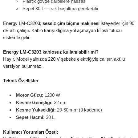
Plastik gövde darbelere hassas
Sepet 30 L — sık boşaltma gerekebilir
Energy LM-C3203;
sessiz çim biçme makinesi
isteyenler için 90
dB altı çalışır. Kablo karışıklığına yol açmayan klipsli tutucu
sistemle gelir.
Energy LM-C3203 kablosuz kullanılabilir mi?
Hayır. Model yalnızca 220 V şebeke elektriğiyle çalışır, akülü
versiyon bulunmaz.
Teknik Özellikler
Motor Gücü:
1200 W
Kesme Genişliği:
32 cm
Kesme Yüksekliği:
20-60 mm (3 kademe)
Sepet Hacmi:
30 L
Kullanıcı Yorumları Özeti: