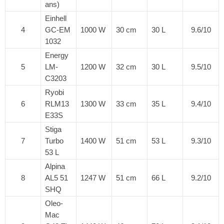
ans)
Einhell
4
GC-EM
1000 W
30 cm
30 L
9.6/10
1032
Energy
5
LM-
1200 W
32 cm
30 L
9.5/10
C3203
Ryobi
6
RLM13
1300 W
33 cm
35 L
9.4/10
E33S
Stiga
7
Turbo
1400 W
51 cm
53 L
9.3/10
53 L
Alpina
8
AL5 51
1247 W
51 cm
66 L
9.2/10
SHQ
Oleo-
Mac