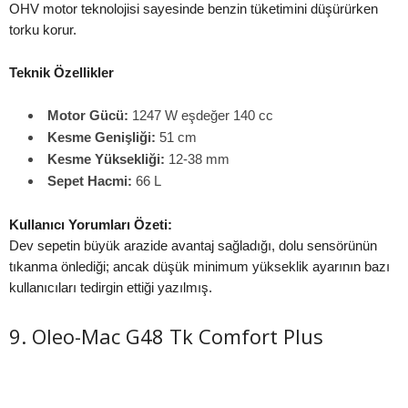
OHV motor teknolojisi sayesinde benzin tüketimini düşürürken
torku korur.
Teknik Özellikler
Motor Gücü:
1247 W eşdeğer 140 cc
Kesme Genişliği:
51 cm
Kesme Yüksekliği:
12-38 mm
Sepet Hacmi:
66 L
Kullanıcı Yorumları Özeti:
Dev sepetin büyük arazide avantaj sağladığı, dolu sensörünün
tıkanma önlediği; ancak düşük minimum yükseklik ayarının bazı
kullanıcıları tedirgin ettiği yazılmış.
9. Oleo-Mac G48 Tk Comfort Plus