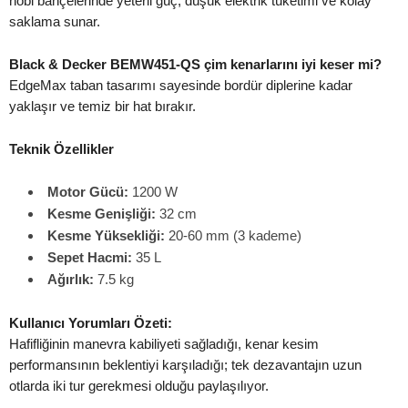
hobi bahçelerinde yeterli güç, düşük elektrik tüketimi ve kolay
saklama sunar.
Black & Decker BEMW451-QS çim kenarlarını iyi keser mi?
EdgeMax taban tasarımı sayesinde bordür diplerine kadar
yaklaşır ve temiz bir hat bırakır.
Teknik Özellikler
Motor Gücü:
1200 W
Kesme Genişliği:
32 cm
Kesme Yüksekliği:
20-60 mm (3 kademe)
Sepet Hacmi:
35 L
Ağırlık:
7.5 kg
Kullanıcı Yorumları Özeti:
Hafifliğinin manevra kabiliyeti sağladığı, kenar kesim
performansının beklentiyi karşıladığı; tek dezavantajın uzun
otlarda iki tur gerekmesi olduğu paylaşılıyor.