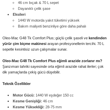
46 cm bıçak & 70 L sepet
Dayanıklı çelik şase
Eksileri
1440 W motorda yakıt tüketimi yüksek
Bakım maliyeti benzinliye göre daha pahalı
Oleo-Mac G48 Tk Comfort Plus; güçlü çelik şaseli ve
kendinden
yürür çim biçme makinesi
arayan profesyonellerin tercihi. 70 L
sepetle kesintisiz uzun çalışmalar sunar.
Oleo-Mac G48 Tk Comfort Plus eğimli arazide zorlanır mı?
Şanzıman tahriki sayesinde orta eğimli arazide rahat ilerler; çok
dik yamaçlarda çekiş gücü düşebilir.
Teknik Özellikler
Motor Gücü:
1440 W eşdeğer 150 cc
Kesme Genişliği:
46 cm
Kesme Yüksekliği:
28-75 mm