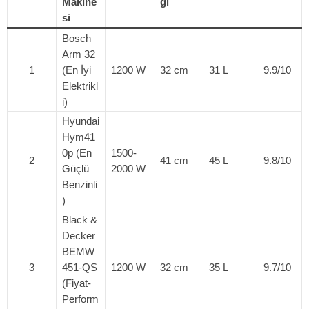
Makine
ği
si
Bosch
Arm 32
1
(En İyi
1200 W
32 cm
31 L
9.9/10
Elektrikl
i)
Hyundai
Hym41
0p (En
1500-
2
41 cm
45 L
9.8/10
Güçlü
2000 W
Benzinli
)
Black &
Decker
BEMW
3
451-QS
1200 W
32 cm
35 L
9.7/10
(Fiyat-
Perform