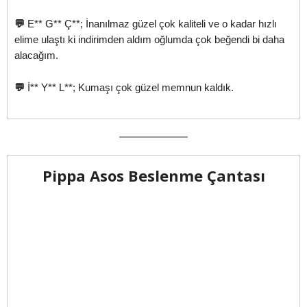
💬
E** G** Ç**; İnanılmaz güzel çok kaliteli ve o kadar hızlı
elime ulaştı ki indirimden aldım oğlumda çok beğendi bi daha
alacağım.
💬
İ** Y** L**; Kumaşı çok güzel memnun kaldık.
Pippa Asos Beslenme Çantası