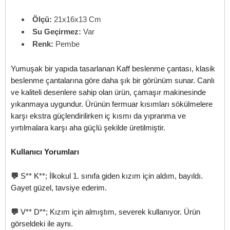
Ölçü:
21x16x13 Cm
Su Geçirmez:
Var
Renk:
Pembe
Yumuşak bir yapıda tasarlanan Kaff beslenme çantası, klasik
beslenme çantalarına göre daha şık bir görünüm sunar. Canlı
ve kaliteli desenlere sahip olan ürün, çamaşır makinesinde
yıkanmaya uygundur. Ürünün fermuar kısımları sökülmelere
karşı ekstra güçlendirilirken iç kısmı da yıpranma ve
yırtılmalara karşı aha güçlü şekilde üretilmiştir.
Kullanıcı Yorumları
💬
S** K**; İlkokul 1. sınıfa giden kızım için aldım, bayıldı.
Gayet güzel, tavsiye ederim.
💬
V** D**; Kızım için almıştım, severek kullanıyor. Ürün
görseldeki ile aynı.