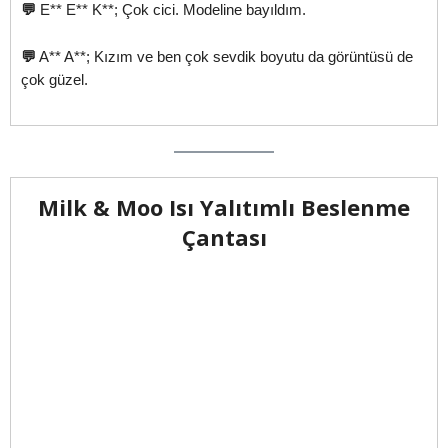
💬
E** E** K**; Çok cici. Modeline bayıldım.
💬
A** A**; Kızım ve ben çok sevdik boyutu da görüntüsü de
çok güzel.
Milk & Moo Isı Yalıtımlı Beslenme
Çantası