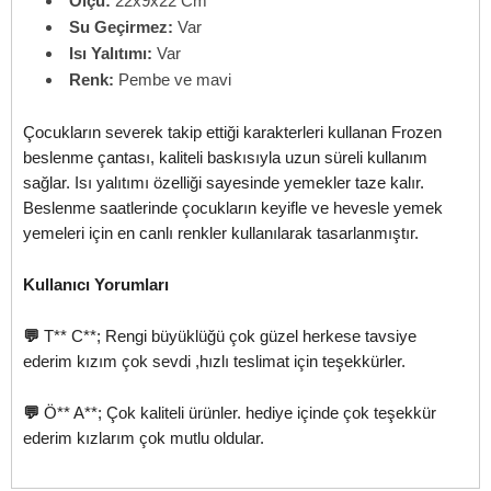
Ölçü:
22x9x22 Cm
Su Geçirmez:
Var
Isı Yalıtımı:
Var
Renk:
Pembe ve mavi
Çocukların severek takip ettiği karakterleri kullanan Frozen
beslenme çantası, kaliteli baskısıyla uzun süreli kullanım
sağlar. Isı yalıtımı özelliği sayesinde yemekler taze kalır.
Beslenme saatlerinde çocukların keyifle ve hevesle yemek
yemeleri için en canlı renkler kullanılarak tasarlanmıştır.
Kullanıcı Yorumları
💬
T** C**; Rengi büyüklüğü çok güzel herkese tavsiye
ederim kızım çok sevdi ,hızlı teslimat için teşekkürler.
💬
Ö** A**; Çok kaliteli ürünler. hediye içinde çok teşekkür
ederim kızlarım çok mutlu oldular.