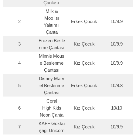
Çantası
Milk &
Moo Isı
2
Erkek Çocuk
10/9.9
Yalıtımlı
Çanta
Frozen Besle
3
Kız Çocuk
10/9.9
nme Çantası
Minnie Mous
4
e Beslenme
Kız Çocuk
10/9.9
Çantası
Disney Marv
5
el Beslenme
Erkek Çocuk
10/9.8
Çantası
Coral
6
High Kids
Kız Çocuk
10/10
Neon Çanta
KAFF Gökku
7
Kız Çocuk
10/9.9
şağı Unicorn