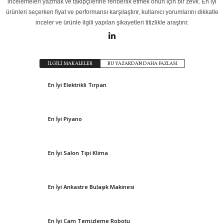
incelemeleri yazmak ve takipçilerine rehberlik etmek onun için bir zevk. En iyi
ürünleri seçerken fiyat ve performansı karşılaştırır, kullanıcı yorumlarını dikkatle
inceler ve ürünle ilgili yapılan şikayetleri titizlikle araştırır.
İLGİLİ MAKALELER
BU YAZARDAN DAHA FAZLASI
En İyi Elektrikli Tırpan
En İyi Piyano
En İyi Salon Tipi Klima
En İyi Ankastre Bulaşık Makinesi
En İyi Cam Temizleme Robotu