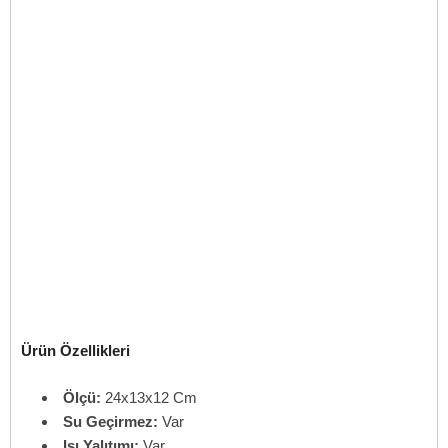
Ürün Özellikleri
Ölçü:
24x13x12 Cm
Su Geçirmez:
Var
Isı Yalıtımı:
Var