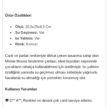
Ürün Özellikleri
Ölçü:
20,5x25x8,5 Cm
Su Geçirmez:
Var
Isı Yalıtımı:
Var
Renk:
Kırmızı
Canlı ve parlak renkleriyle dikkat çeken tasarıma sahip olan
Minnie Mouse beslenme çantası, ideal boyutları sayesinde
çocukların rahatça kullanabilmesi için üretilmiştir. Isı yalıtımı
özelliğinin yanında su geçirmez olması sebebiyle yağmurlu
havalarda su almadığı için yemekler korunmuş olur.
Kullanıcı Yorumları
💬
D** A**; Renkleri ve deseni çok canlı tavsiye ederim.