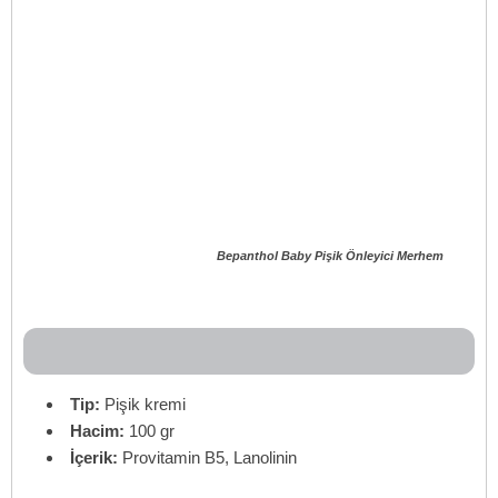
Bepanthol Baby Pişik Önleyici Merhem
Tip:
Pişik kremi
Hacim:
100 gr
İçerik:
Provitamin B5, Lanolinin