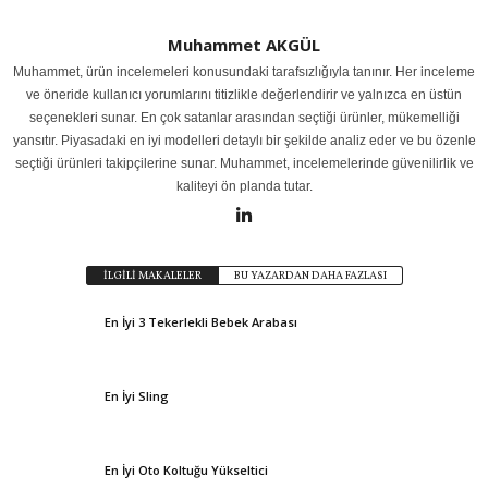
Muhammet AKGÜL
Muhammet, ürün incelemeleri konusundaki tarafsızlığıyla tanınır. Her inceleme
ve öneride kullanıcı yorumlarını titizlikle değerlendirir ve yalnızca en üstün
seçenekleri sunar. En çok satanlar arasından seçtiği ürünler, mükemelliği
yansıtır. Piyasadaki en iyi modelleri detaylı bir şekilde analiz eder ve bu özenle
seçtiği ürünleri takipçilerine sunar. Muhammet, incelemelerinde güvenilirlik ve
kaliteyi ön planda tutar.
İLGİLİ MAKALELER
BU YAZARDAN DAHA FAZLASI
En İyi 3 Tekerlekli Bebek Arabası
En İyi Sling
En İyi Oto Koltuğu Yükseltici