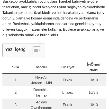
Basketbol ayakkabıları oyuncuların hareket kabiliyetine göre
tasarlanan, maç içindeki aksiyona uyum sağlayan ayakkabılardır.
Tabanları şok emici özelliktedir ve her harekette yastıklama işlevi
görür. Zıplama ve koşma esnasında dengeyi ve performansı
artırır. Basketbol ayakkabılarının tabanlarında genelde kaymayı
önleyen kauçuk malzemeler kullanılır. Böylece ayakkabılar iç ve
dış sahalarda rahatlıkla kullanılabilir.
Yazı İçeriği
İyiÖneri
Sıra
Model
Cinsiyet
Puanı
Nike Air
1
Erkek
10/10
Jordan 1 Mid
Decathlon
2
Unisex
10/9.8
Tarmak
Adidas
3
Erkek
10/10
Ownthegame