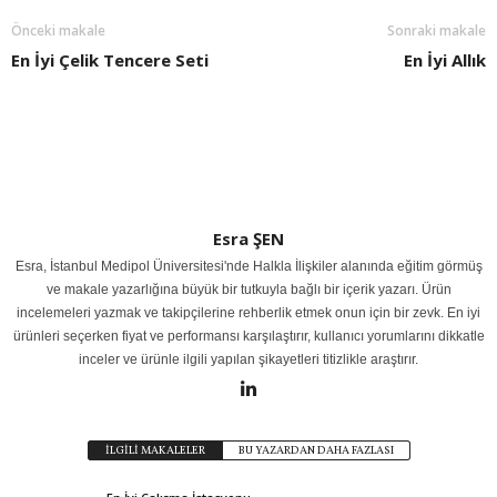
Önceki makale
Sonraki makale
En İyi Çelik Tencere Seti
En İyi Allık
Esra ŞEN
Esra, İstanbul Medipol Üniversitesi'nde Halkla İlişkiler alanında eğitim görmüş
ve makale yazarlığına büyük bir tutkuyla bağlı bir içerik yazarı. Ürün
incelemeleri yazmak ve takipçilerine rehberlik etmek onun için bir zevk. En iyi
ürünleri seçerken fiyat ve performansı karşılaştırır, kullanıcı yorumlarını dikkatle
inceler ve ürünle ilgili yapılan şikayetleri titizlikle araştırır.
İLGİLİ MAKALELER
BU YAZARDAN DAHA FAZLASI