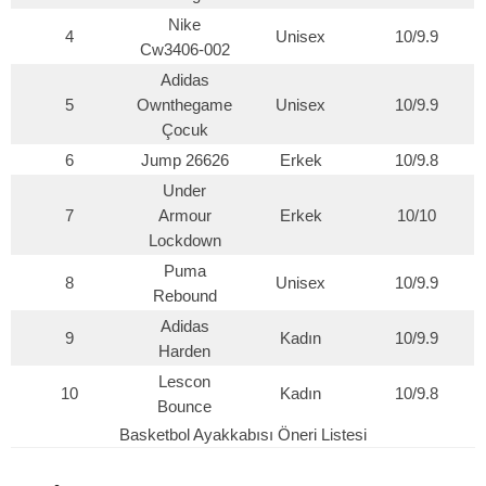
Nike
4
Unisex
10/9.9
Cw3406-002
Adidas
5
Ownthegame
Unisex
10/9.9
Çocuk
6
Jump 26626
Erkek
10/9.8
Under
7
Armour
Erkek
10/10
Lockdown
Puma
8
Unisex
10/9.9
Rebound
Adidas
9
Kadın
10/9.9
Harden
Lescon
10
Kadın
10/9.8
Bounce
Basketbol Ayakkabısı Öneri Listesi