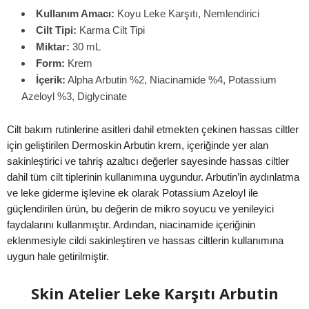
Kullanım Amacı:
Koyu Leke Karşıtı, Nemlendirici
Cilt Tipi:
Karma Cilt Tipi
Miktar:
30 mL
Form:
Krem
İçerik:
Alpha Arbutin %2, Niacinamide %4, Potassium
Azeloyl %3, Diglycinate
Cilt bakım rutinlerine asitleri dahil etmekten çekinen hassas ciltler
için geliştirilen Dermoskin Arbutin krem, içeriğinde yer alan
sakinleştirici ve tahriş azaltıcı değerler sayesinde hassas ciltler
dahil tüm cilt tiplerinin kullanımına uygundur. Arbutin’in aydınlatma
ve leke giderme işlevine ek olarak Potassium Azeloyl ile
güçlendirilen ürün, bu değerin de mikro soyucu ve yenileyici
faydalarını kullanmıştır. Ardından, niacinamide içeriğinin
eklenmesiyle cildi sakinleştiren ve hassas ciltlerin kullanımına
uygun hale getirilmiştir.
Skin Atelier Leke Karşıtı Arbutin