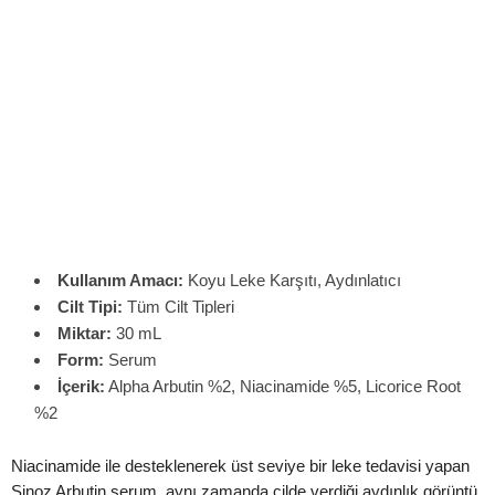
Kullanım Amacı:
Koyu Leke Karşıtı, Aydınlatıcı
Cilt Tipi:
Tüm Cilt Tipleri
Miktar:
30 mL
Form:
Serum
İçerik:
Alpha Arbutin %2, Niacinamide %5, Licorice Root
%2
Niacinamide ile desteklenerek üst seviye bir leke tedavisi yapan
Sinoz Arbutin serum, aynı zamanda cilde verdiği aydınlık görüntü