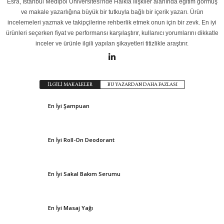
Esra, İstanbul Medipol Üniversitesi'nde Halkla İlişkiler alanında eğitim görmüş
ve makale yazarlığına büyük bir tutkuyla bağlı bir içerik yazarı. Ürün
incelemeleri yazmak ve takipçilerine rehberlik etmek onun için bir zevk. En iyi
ürünleri seçerken fiyat ve performansı karşılaştırır, kullanıcı yorumlarını dikkatle
inceler ve ürünle ilgili yapılan şikayetleri titizlikle araştırır.
İLGİLİ MAKALELER
BU YAZARDAN DAHA FAZLASI
En İyi Şampuan
En İyi Roll-On Deodorant
En İyi Sakal Bakım Serumu
En İyi Masaj Yağı