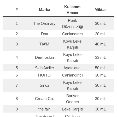
Kullanım
#
Marka
Miktar
Amacı
Renk
1
The Ordinary
30 mL
Düzensizliği
2
Doa
Canlandırıcı
20 mL
Koyu Leke
3
TIA’M
40 mL
Karşıtı
Koyu Leke
4
Dermoskin
33 mL
Karşıtı
5
Skin Atelier
Aydınlatıcı
50 mL
6
HOITO
Canlandırıcı
30 mL
Koyu Leke
7
Sinoz
30 mL
Karşıtı
Bariyer
8
Cream Co.
30 mL
Onarıcı
9
the fair.
Leke Karşıtı
30 mL
The Purest
Cilt Tonu