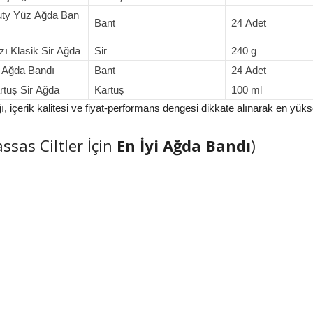
ty Yüz Ağda Ban
Bant
24 Adet
ı Klasik Sir Ağda
Sir
240 g
r Ağda Bandı
Bant
24 Adet
rtuş Sir Ağda
Kartuş
100 ml
ığı, içerik kalitesi ve fiyat‑performans dengesi dikkate alınarak en yü
ssas Ciltler İçin
En İyi Ağda Bandı
)