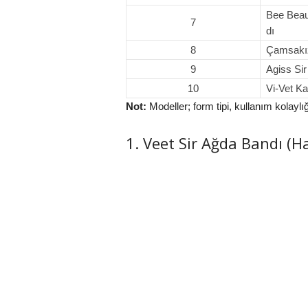
Bee Beau
7
dı
8
Çamsakız
9
Agiss Si
10
Vi‑Vet Ka
Not:
Modeller; form tipi, kullanım kolayl
1. Veet Sir Ağda Bandı (Ha