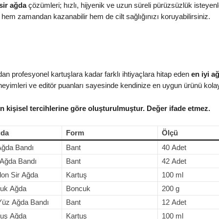
sir ağda
çözümleri; hızlı, hijyenik ve uzun süreli pürüzsüzlük isteyenl
 hem zamandan kazanabilir hem de cilt sağlığınızı koruyabilirsiniz.
dan profesyonel kartuşlara kadar farklı ihtiyaçlara hitap eden
en iyi a
deneyimleri ve editör puanları sayesinde kendinize en uygun ürünü kolay
n kişisel tercihlerine göre oluşturulmuştur. Değer ifade etmez.
ğda
Form
Ölçü
 Ağda Bandı
Bant
40 Adet
 Ağda Bandı
Bant
42 Adet
lon Sir Ağda
Kartuş
100 ml
cuk Ağda
Boncuk
200 g
Yüz Ağda Bandı
Bant
12 Adet
tuş Ağda
Kartuş
100 ml