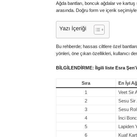
Ağda bantları, boncuk ağdalar ve kartuş
arasında. Doğru form ve içerik seçimiyle
Yazı İçeriği
Bu rehberde; hassas ciltlere özel bantlar
yönleri, öne çıkan özellikleri, kullanıcı 
BİLGİLENDİRME: İlgili liste Esra Şen’i
Sıra
En İyi A
1
Veet Sir
2
Sesu Sir
3
Sesu Rol
4
İnci Bon
5
Lapiden 
6
Kuaf Kar