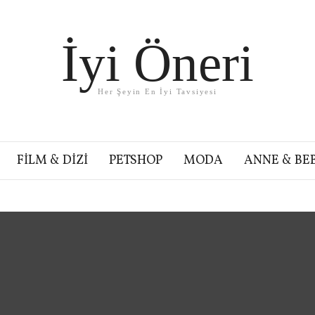
İyi Öneri
Her Şeyin En İyi Tavsiyesi
FILM & DIZI
PETSHOP
MODA
ANNE & BE