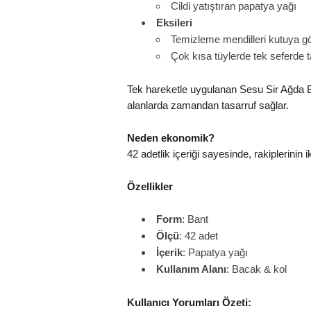
Cildi yatıştıran papatya yağı
Eksileri
Temizleme mendilleri kutuya gö
Çok kısa tüylerde tek seferde 
Tek hareketle uygulanan Sesu Sir Ağda Ban
alanlarda zamandan tasarruf sağlar.
Neden ekonomik?
42 adetlik içeriği sayesinde, rakiplerinin
Özellikler
Form
: Bant
Ölçü
: 42 adet
İçerik
: Papatya yağı
Kullanım Alanı
: Bacak & kol
Kullanıcı Yorumları Özeti: