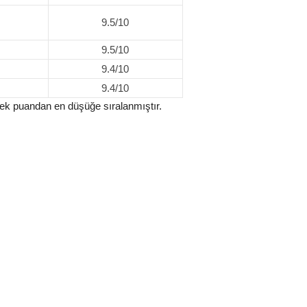
9.5/10
9.5/10
9.4/10
9.4/10
ksek puandan en düşüğe sıralanmıştır.