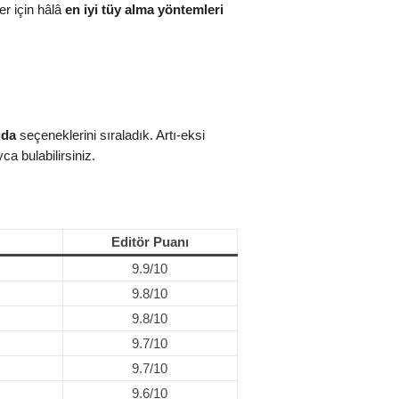
er için hâlâ
en iyi tüy alma yöntemleri
ğda
seçeneklerini sıraladık. Artı‑eksi
ca bulabilirsiniz.
Editör Puanı
9.9/10
9.8/10
9.8/10
9.7/10
9.7/10
9.6/10