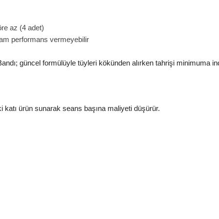
re az (4 adet)
tam performans vermeyebilir
dı; güncel formülüyle tüyleri kökünden alırken tahrişi minimuma indir
 iki katı ürün sunarak seans başına maliyeti düşürür.