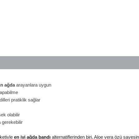
çin ağda
arayanlara uygun
yapabilme
leri pratiklik sağlar
ek olabilir
 gerekebilir
ketiyle
en iyi ağda bandı
alternatiflerinden biri. Aloe vera özü sayesi