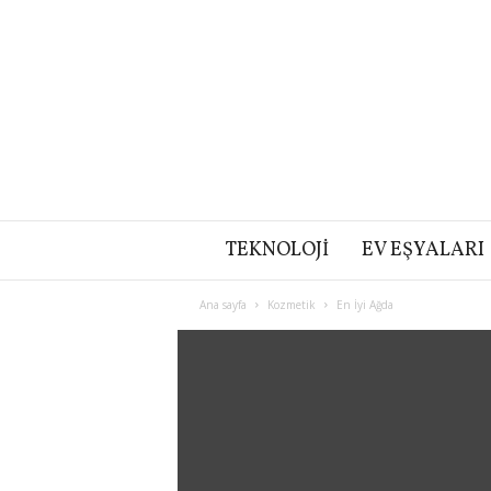
TEKNOLOJI
EV EŞYALARI
Ana sayfa
Kozmetik
En İyi Ağda