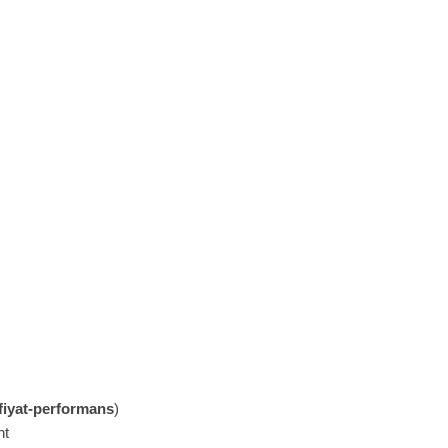
fiyat‑performans
)
nt