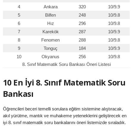
4
Ankara
320
10/9.9
5
Bilfen
248
10/9.8
6
Hız
296
10/9.8
7
Karekök
287
10/9.9
8
Fenomen
288
10/9.8
9
Tonguç
184
10/9.9
10
Okyanus
256
10/9.8
8. Sınıf Matematik Soru Bankası Öneri Listesi
10 En İyi 8. Sınıf Matematik Soru
Bankası
Öğrencileri beceri temelli sorulara eğitim sistemine alıştıracak,
akıl yürütme, mantık ve muhakeme yeteneklerini geliştirecek en
iyi 8. sınıf matematik soru bankalarını öneri listemizde sıraladık.