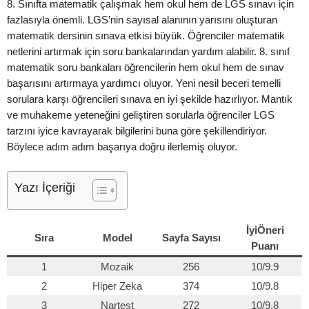
8. Sınıfta matematik çalışmak hem okul hem de LGS sınavı için
fazlasıyla önemli. LGS’nin sayısal alanının yarısını oluşturan
matematik dersinin sınava etkisi büyük. Öğrenciler matematik
netlerini artırmak için soru bankalarından yardım alabilir. 8. sınıf
matematik soru bankaları öğrencilerin hem okul hem de sınav
başarısını artırmaya yardımcı oluyor. Yeni nesil beceri temelli
sorulara karşı öğrencileri sınava en iyi şekilde hazırlıyor. Mantık
ve muhakeme yeteneğini geliştiren sorularla öğrenciler LGS
tarzını iyice kavrayarak bilgilerini buna göre şekillendiriyor.
Böylece adım adım başarıya doğru ilerlemiş oluyor.
Yazı İçeriği
İyiÖneri
Sıra
Model
Sayfa Sayısı
Puanı
1
Mozaik
256
10/9.9
2
Hiper Zeka
374
10/9.8
3
Nartest
272
10/9.8