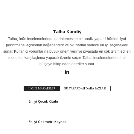
Talha Kandiş
Talha, ürün incelemelerinde derinlemesine bir analiz yapar. Ürünleri fiyat
performansı açısından değerlendirir ve okurlarına sadece en iyi seçenekleri
sunar. Kullanıcı yorumlarına büyük önem verir ve piyasada en çok tercih edilen
modelleri karşılaştırma yaparak özenle seçer. Talha, incelemelerinde her
bütçeye hitap eden öneriler sunar.
İLGİLİ MAKALELER
BU YAZARDAN DAHA FAZLASI
En İyi Çocuk Kitabı
En İyi Geometri Kaynak